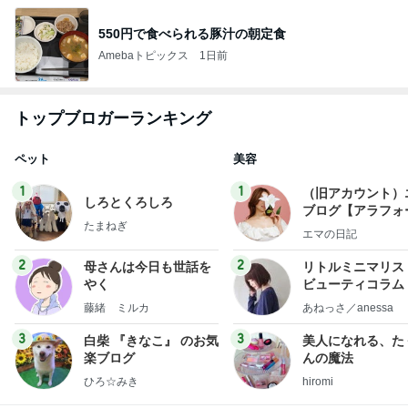
550円で食べられる豚汁の朝定食
Amebaトピックス
1日前
トップブロガーランキング
ペット
美容
1
1
（旧アカウント）
しろとくろしろ
ブログ【アラフォ
たまねぎ
社売却セカンドラ
エマの日記
フ】
2
2
母さんは今日も世話を
リトルミニマリス
やく
ビューティコラム 
little minimalist'
藤緒 ミルカ
あねっさ／anessa
uty colum
3
3
白柴 『きなこ』 のお気
美人になれる、た
楽ブログ
んの魔法
ひろ☆みき
hiromi