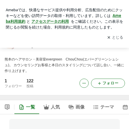
evergreenchouchouのブログ
アプリをダウンロードして
ブログの更新通知
を受け取りまし
開く
ょう。
evergreenchouchouのブログ
熊本のヘアサロン・美容室evergreen ChouChou(エバーグリーンシュシ
ュ)。 カウンセリングお客様と本日のスタイリングについて話し合い、一緒に
作り上げます。
1
122
フォロー
フォロワー
投稿
一覧
人気
画像
テーマ