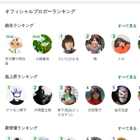
オフィシャルブロガーランキング
総合ランキング
すべて見る
1
2
3
市川團十郎白
小林麻央
だいたひかる
桃
クロ
猿
急上昇ランキング
すべて見る
1
2
3
4
5
デーモン閣下
片岡愛之助
林下清志(ビッ
沢田聖子
金沢克彦
グダディ)
新登場ランキング
すべて見る
1
2
3
4
5