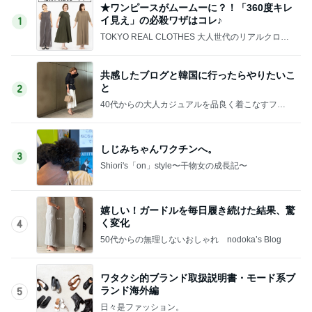
★ワンピースがムームーに？！「360度キレ
イ見え」の必殺ワザはコレ♪
1
TOKYO REAL CLOTHES 大人世代のリアルクロー
ズ
共感したブログと韓国に行ったらやりたいこ
と
2
40代からの大人カジュアルを品良く着こなすファ
ッションブログ
しじみちゃんワクチンへ。
3
Shiori's「on」style〜干物女の成長記〜
嬉しい！ガードルを毎日履き続けた結果、驚
く変化
4
50代からの無理しないおしゃれ nodoka’s Blog
ワタクシ的ブランド取扱説明書・モード系ブ
ランド海外編
5
日々是ファッション。