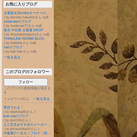
お気に入りブログ
古着屋＆Dorothyオーナーのブログ
( by dorothy-nakameさん null)
moderateのブログ
( by moderate77さん null)
東京 中目黒 古着屋 DROP
( by dropnakameguroさん null)
THINKLINK REPAIR BLOG
( by thinklinkさん null)
hairのブログ
( by hair-hairさん null)
一覧を見る
このブログのフォロワー
フォロー
このブログの更新情報が届きま
す
フォロワー231人
一覧を見る
梵頭でおま！
( by dopedog55さん )
look outのブログ
( by tkb1206さん )
人工芝生おすすめのメーカー品をお値打ち価格で施工・通信販売（全国対応）
( by jinkoushiba24さん )
洋服屋の一生モノブログ（別館）