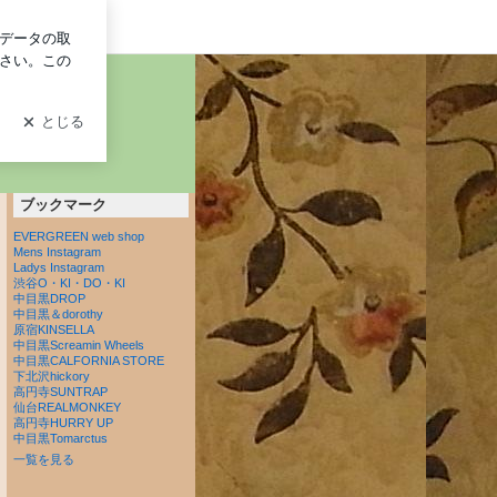
グイン
）
PM２１：００
ブックマーク
EVERGREEN web shop
Mens Instagram
Ladys Instagram
渋谷O・KI・DO・KI
中目黒DROP
中目黒＆dorothy
原宿KINSELLA
中目黒Screamin Wheels
中目黒CALFORNIA STORE
下北沢hickory
高円寺SUNTRAP
仙台REALMONKEY
高円寺HURRY UP
中目黒Tomarctus
一覧を見る