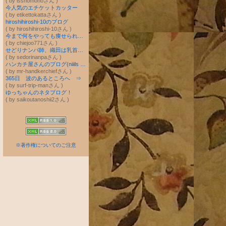
( by isshomonoさん )
今人気のエチケットカッター
( by etikettokattaさん )
hiroshihiroshi-10のブログ
( by hiroshihiroshi-10さん )
今まで何をやっても痩せられなかった下半身太りを１日たった１０分〇〇をするだけで解消出来た究極のダイエット法
( by chiejoo771さん )
せどりナンパ師、織田は乳首も金も転がせるのか！？
( by sedorinanpaさん )
ハンカチ屋さんのブログ(niiils のブログ)
( by mr-handkerchiefさん )
365日 波のあるところへ ⇒
( by surf-trip-manさん )
ゆっちゃんのネタブログ！
( by saikoutanoshii2さん )
※著作権についてのご注意