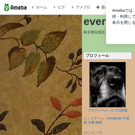
昔の服がパツパツで
ホーム
ピグ
アメブロ
evergreen BLOG
evergree
東京都目黒区上目黒２－４４－１
営業時間 月曜日〜土曜
プロフィール
プロフィール
｜
ピグの部屋
ニックネーム：
evergreen 中目
黒 古着 雑貨
[ランキング]