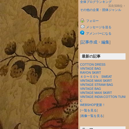
全体ブログランキング
319,506
位
↑
ラ
その他の企業・団体ジャンル
ン
キ
フォロー
ン
グ
メッセージを送る
上
昇
アメンバーになる
[
記事作成・編集
]
最新の記事
COTTON DRESS
VINTAGE BAG
RAYON SKIRT
４０〜５０’s SWEAT
VINTAGE MAXI SKIRT
VINTAGE STRAW BAG
VINTAGE BAG
VINTAGE MAXI SKIRT
VINTAGE INDIA COTTON TUNI
C
WEBSHOP更新！
[
一覧を見る
]
[
画像一覧を見る
]