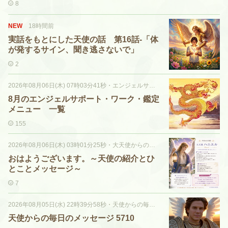
8
NEW
18時間前
実話をもとにした天使の話 第16話-「体
が発するサイン、聞き逃さないで」
2
2026年08月06日(木) 07時03分41秒
・
エンジェルサポート
8月のエンジェルサポート・ワーク・鑑定
メニュー 一覧
155
2026年08月06日(木) 03時01分25秒
・
大天使からの一言メッセージ
おはようございます。～天使の紹介とひ
とことメッセージ～
7
2026年08月05日(水) 22時39分58秒
・
天使からの毎日のメッセージ
天使からの毎日のメッセージ 5710