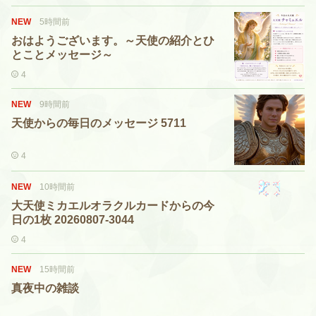
NEW
5時間前
おはようございます。～天使の紹介とひ
とことメッセージ～
4
NEW
9時間前
天使からの毎日のメッセージ 5711
4
NEW
10時間前
大天使ミカエルオラクルカードからの今
日の1枚 20260807-3044
4
NEW
15時間前
真夜中の雑談