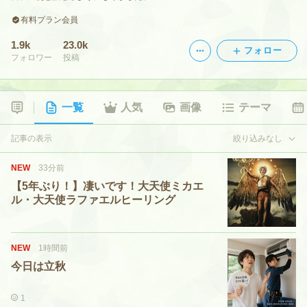
有料プラン会員
1.9k
23.0k
フォロー
フォロワー
投稿
一覧
人気
画像
テーマ
記事の表示
絞り込みなし
NEW
33分前
【5年ぶり！】凄いです！大天使ミカエ
ル・大天使ラファエルヒーリング
NEW
1時間前
今日は立秋
1