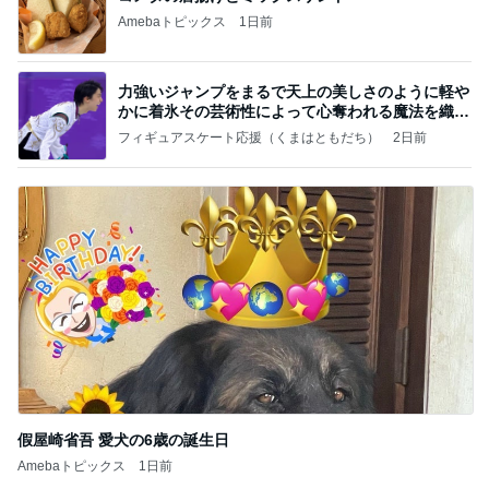
Amebaトピックス
1日前
力強いジャンプをまるで天上の美しさのように軽や
かに着氷その芸術性によって心奪われる魔法を織り
なす
フィギュアスケート応援（くまはともだち）
2日前
假屋崎省吾 愛犬の6歳の誕生日
Amebaトピックス
1日前