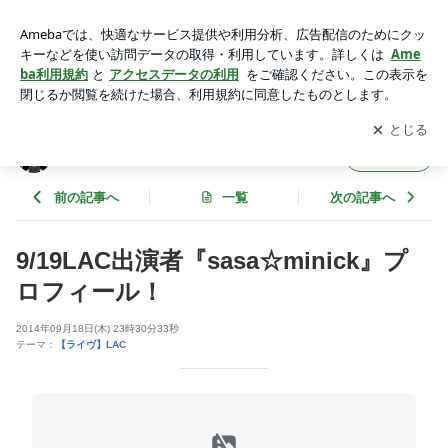
9/19LAC出演者『sasa☆minick』プロフィール！ | イベンター
たぁ～さんのプロデューサー日記
アプリをダウンロードして
ブログの更新通知
を受け取りまし
開く
ょう。
イベンターたぁ～さんのプロデューサー日記
フォロー
前の記事へ
一覧
次の記事へ
9/19LAC出演者『sasa☆minick』プ
ロフィール！
2014年09月18日(木) 23時30分33秒
テーマ：
【ライヴ】LAC