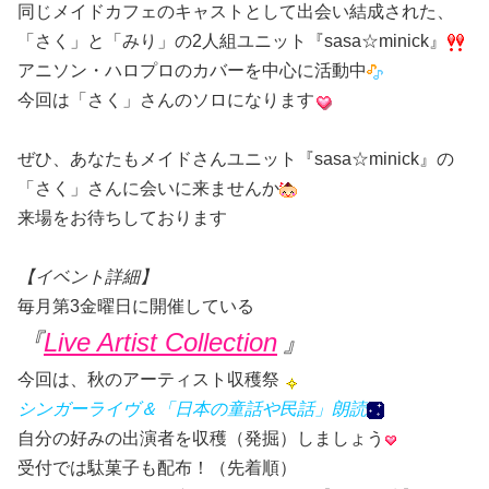
同じメイドカフェのキャストとして出会い結成された、
「さく」と「みり」の2人組ユニット『sasa☆minick』
アニソン・ハロプロのカバーを中心に活動中
今回は「さく」さんのソロになります
ぜひ、あなたもメイドさんユニット『sasa☆minick』の
「さく」さんに会いに来ませんか
来場をお待ちしております
【イベント詳細】
毎月第3金曜日に開催している
『
Live Artist Collection
』
今回は、秋のアーティスト収穫祭
シンガーライヴ＆「日本の童話や民話」朗読
自分の好みの出演者を収穫（発掘）しましょう
受付では駄菓子も配布！（先着順）