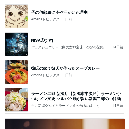
子の似顔絵に冷や汗かいた理由
Amebaトピックス
1日前
NISA①(;'∀')
パラスジュエリー（白美女神宝珠）の夢の記録
14日前
（続編）
彼氏の家で彼氏が作ったスープカレー
Amebaトピックス
1日前
ラーメン二郎 新潟店【新潟市中央区】ラーメン小
つけメン変更 ツルパツ麺が旨い新潟二郎のつけ麺
主に新潟グルメとラーメン食べ歩きのよしなしご
14日前
と