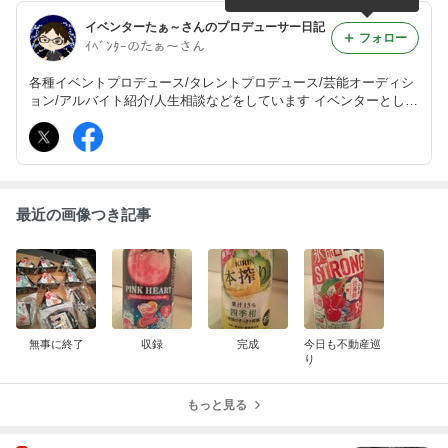
イベンターたぁ～さんのプロデューサー日記
フォロー
ｲﾍﾞﾝﾀｰのたぁ～さん
各種イベントプロデュース/タレントプロデュース/芸能オーディシ
ョン/アルバイト紹介/人生相談などをしています イベンターとして
の顔とカウンセラーとしての顔！ あなたはどっちをお求めです
か？ 気軽に相談してください
最近の画像つき記事
無事に終了
収録
完成
今日も不動産巡
り
もっと見る