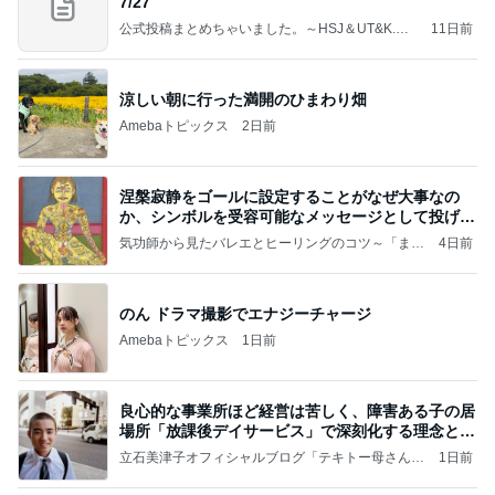
7/27
公式投稿まとめちゃいました。～HSJ＆UT&K.O.
11日前
～
涼しい朝に行った満開のひまわり畑
Amebaトピックス
2日前
涅槃寂静をゴールに設定することがなぜ大事なの
か、シンボルを受容可能なメッセージとして投げる
ことが
気功師から見たバレエとヒーリングのコツ～「まと
4日前
いのば」ブログ
のん ドラマ撮影でエナジーチャージ
Amebaトピックス
1日前
良心的な事業所ほど経営は苦しく、障害ある子の居
場所「放課後デイサービス」で深刻化する理念と現
実の
立石美津子オフィシャルブログ「テキトー母さんの
1日前
すすめ」Powered by Ameba