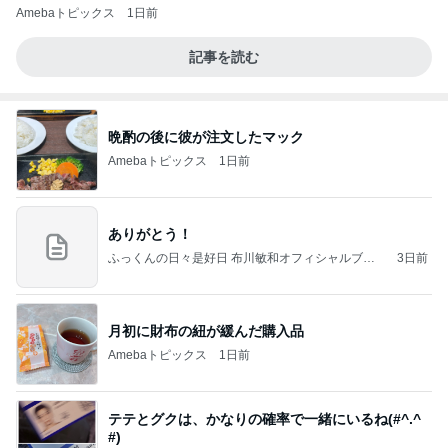
Amebaトピックス
1日前
記事を読む
晩酌の後に彼が注文したマック
Amebaトピックス
1日前
ありがとう！
ふっくんの日々是好日 布川敏和オフィシャルブロ
3日前
グ
月初に財布の紐が緩んだ購入品
Amebaトピックス
1日前
テテとグクは、かなりの確率で一緒にいるね(#^.^
#)