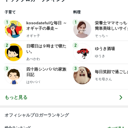
子育て
料理
1
1
kosodatefulな毎日 ～
栄養士ママそっち
オギャ子の暴走～
簡単美味しいサイ
献立
オギャ子
そっち～
2
2
日曜日は９時まで寝た
ゆうき酒場
い。
ゆうき
あべかわ
3
3
四十路シンパパの家族
毎日笑顔で過ごし
日記
モモ母さん
はやパパ
もっと見る
オフィシャルブロガーランキング
総合ランキング