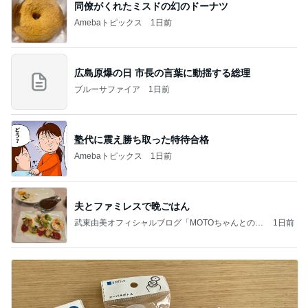
同僚がくれたミスドの幻のドーナツ
Amebaトピックス
1日前
広島原爆の日 市長の言葉に動揺する総理
ブルーサファイア
1日前
塾代に震え勝ち取った特待合格
Amebaトピックス
1日前
夫とファミレスで晩ごはん
武東由美オフィシャルブログ「MOTOちゃんとのは
1日前
っぴぃな毎日」Powered by Ameba