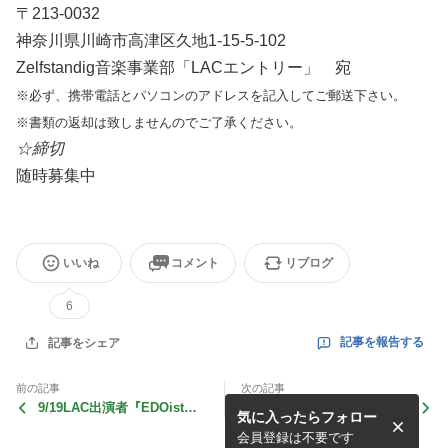
〒213-0032
神奈川県川崎市高津区久地1-15-5-102
Zelfstandig音楽事業部「LACエントリー」 宛
※必ず、携帯電話とパソコンのアドレスを記入してご郵送下さい。
※書類の返却は致しませんのでご了承ください。
☆締切
随時募集中
いいね
コメント
リブログ
6
記事を報告する
記事をシェア
前の記事
次の記事
9/19LAC出演者『EDOist』
9/19LAC出演者『天子』プロ
気に入ったらフォロー
プロフィール！
フィール！
会員登録は不要です