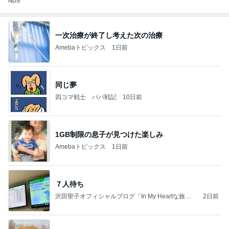
NDS
一次治療が終了し考えた次の治療
Amebaトピックス
1日前
同じ夢
四コマ戦士 パパ戦記
10日前
1GB制限の息子が見つけた楽しみ
Amebaトピックス
1日前
７人待ち
沢田聖子オフィシャルブログ「In My Heartな旅日
2日前
記」by Ameba