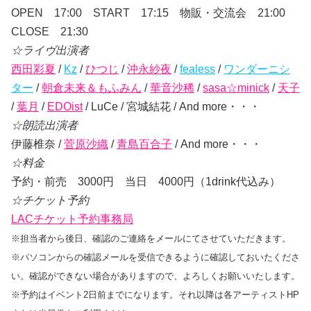
OPEN 17:00 START 17:15 物販・交流会 21:00
CLOSE 21:30
☆ライヴ出演者
西田彩夏
/
Kz
/
ひつじ
/
沖永紗夜
/
fealess
/
ワンダーニシ
ター
/
朝倉未来＆もふみん
/
華音沙稀
/
sasa☆minick
/
天子
/
葉月
/
EDOist
/ LuCe / 宮城結花 / And more・・・
☆朗読出演者
伊藤椎奈 /
菅原沙織
/
青島百合子
/ And more・・・
☆料金
予約・前売 3000円 当日 4000円（1drink代込み）
☆チケット予約
LACチケット予約事務局
※担当者から後日、確認のご連絡をメールにてさせていただきます。
※パソコンからの確認メールを受信できるように確認しておいたくださ
い。確認ができない場合がありますので、よろしくお願いいたします。
※予約はイベント2日前までになります。それ以降は各アーティストHP