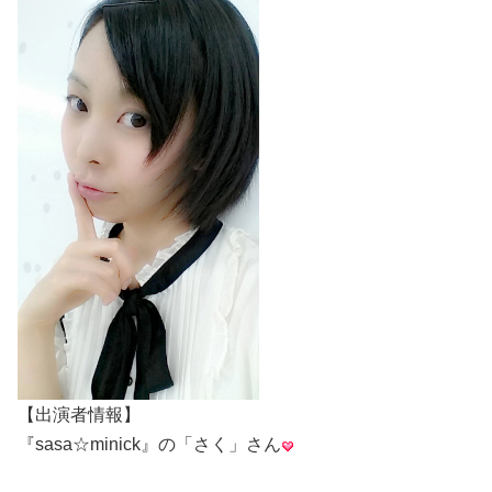
【出演者情報】
『sasa☆minick』の「さく」さん