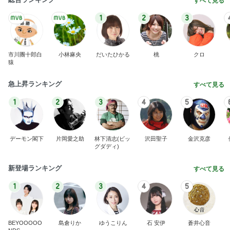
すべて見る
1
2
3
市川團十郎白
小林麻央
だいたひかる
桃
クロ
猿
急上昇ランキング
すべて見る
1
2
3
4
5
デーモン閣下
片岡愛之助
林下清志(ビッ
沢田聖子
金沢克彦
グダディ)
新登場ランキング
すべて見る
1
2
3
4
5
BEYOOOOO
島倉りか
ゆうこりん
石 安伊
蒼井心音