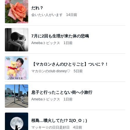
だれ？
会いたい人がいます
14日前
7月に2回も生理が来た体の悲鳴
Amebaトピックス
1日前
【マカロンさんのひとりごと】ついに？！
マカロンのclub disney♡
5日前
息子と行ったことない街へ小旅行
Amebaトピックス
1日前
桜島…噴火してた!? Σ(O_O；)
マッキー☆の日日是好日
4日前