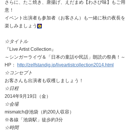
さらに、たこ焼き、唐揚げ、えだまめ【わさび味】もご用
意！
イベント出演者も参加者（お客さん）も一緒に秋の夜長を
楽しみましょう
☆タイトル
『Live Artist Collection』
～シンガーライヴ＆「日本の童話や民話」朗読の祭典！～
HP：
http://zelfstandig.jp/liveartistcollection2014.html
☆コンセプト
お客さんも出演者も収穫しましょう！
☆日程
2014年9月19日（金）
☆会場
mismatch@池袋（約200人収容）
※各線「池袋駅」徒歩約3分
☆時間