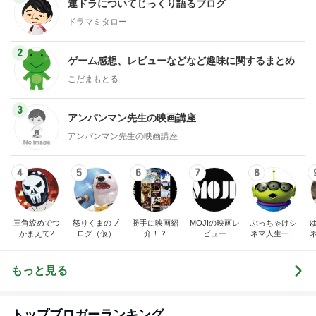
連ドラについてじっくり語るブログ
ドラマミタロー
2
ゲーム感想、レビューなどなど趣味に関するまとめ
こだまもとる
3
アンパンマン先生の映画講座
アンパンマン先生の映画講座
4
5
6
7
8
三角絞めでつ
怒りくまのブ
勝手に映画紹
MOJIの映画レ
ぶっちゃけシ
かまえて2
ログ（仮）
介！？
ビュー
ネマ人生一直
線！❁
もっと見る
トップブロガーランキング