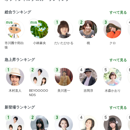
総合ランキング
すべて見る
1
2
3
市川團十郎白
小林麻央
だいたひかる
桃
クロ
猿
急上昇ランキング
すべて見る
1
2
3
4
5
木村直人
BEYOOOOO
美川憲一
吉岡淳
水森かおり
NDS
新登場ランキング
すべて見る
1
2
3
4
5