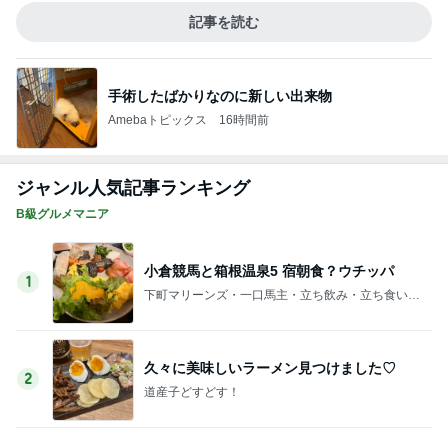
記事を読む
手術したばかりなのに新しい出来物
Amebaトピックス
16時間前
ジャンル人気記事ランキング
B級グルメマニア
小倉競馬と箱根温泉5 宿朝食？ウチッパ
1
下町マリーンズ・一口馬主・立ち飲み・立ち食いそ
ば
久々に美味しいラーメン見つけました♡
2
道産子どすどす！