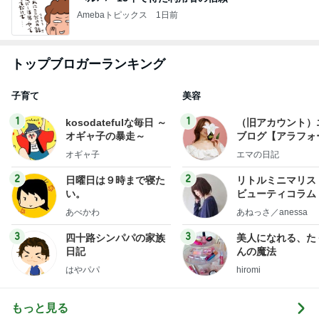
Amebaトピックス
1日前
トップブロガーランキング
子育て
美容
1
1
kosodatefulな毎日 ～
（旧アカウント）
オギャ子の暴走～
ブログ【アラフォ
社売却セカンドラ
オギャ子
エマの日記
フ】
2
2
日曜日は９時まで寝た
リトルミニマリス
い。
ビューティコラム 
little minimalist'
あべかわ
あねっさ／anessa
uty colum
3
3
四十路シンパパの家族
美人になれる、た
日記
んの魔法
はやパパ
hiromi
もっと見る