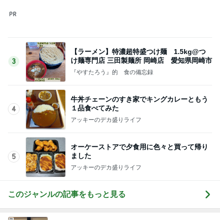
【ラーメン】特濃超特盛つけ麺 1.5kg@つ
け麺専門店 三田製麺所 岡崎店 愛知県岡崎市
3
『やすたろう』的 食の備忘録
牛丼チェーンのすき家でキングカレーともう
１品食べてみた
4
アッキーのデカ盛りライフ
オーケーストアで夕食用に色々と買って帰り
ました
5
アッキーのデカ盛りライフ
このジャンルの記事をもっと見る