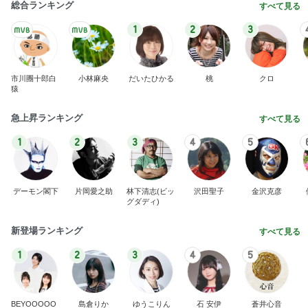
総合ランキング
すべて見る
1
2
3
市川團十郎白
小林麻央
だいたひかる
桃
クロ
猿
急上昇ランキング
すべて見る
1
2
3
4
5
デーモン閣下
片岡愛之助
林下清志(ビッ
沢田聖子
金沢克彦
グダディ)
新登場ランキング
すべて見る
1
2
3
4
5
BEYOOOOO
島倉りか
ゆうこりん
石 安伊
蒼井心音