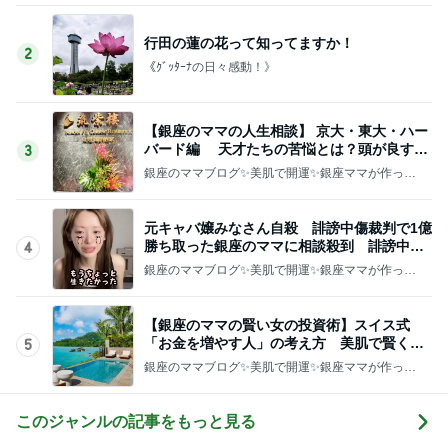
行田の蓮の花って知ってますか！
2
《ｸﾞｯﾀｰﾅの日々感動！》
【銀座のママの人生相談】 京大・東大・ハー
バード編 天才たちの苦悩とは？頭が良すぎ
3
て悩む人
銀座のママブログ✨美肌で開運✨銀座ママが作った
化粧品✨銀座クラブ高嶋25歳で開店✨高嶋りえ子
お着物でエルメス バーキン コーデ
元キャバ嬢みなさん自殺 誹謗中傷裁判で1億
勝ち取った銀座のママに相談殺到 誹謗中傷
4
は正義じゃない
銀座のママブログ✨美肌で開運✨銀座ママが作った
化粧品✨銀座クラブ高嶋25歳で開店✨高嶋りえ子
お着物でエルメス バーキン コーデ
【銀座のママの賢い女の投資術】スイス式
「お金を増やす人」の考え方 美肌で賢く金
5
運UP これが正解
銀座のママブログ✨美肌で開運✨銀座ママが作った
化粧品✨銀座クラブ高嶋25歳で開店✨高嶋りえ子
お着物でエルメス バーキン コーデ
このジャンルの記事をもっと見る