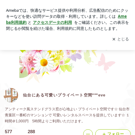
仙台にある可愛いプライベート空間***eve
アプリをダウンロードして
ブログの更新通知
を受け取りまし
開く
ょう。
仙台にある可愛いプライベート空間***eve
アンティーク風ステンドグラス窓が心地よい プライベート空間です☆ 仙台市
青葉区一番町のマンションで 可愛いレンタルスペースを提供しています☆ １
時間＠1,000円 5時間よりご利用いただけます。
577
288
フォロー