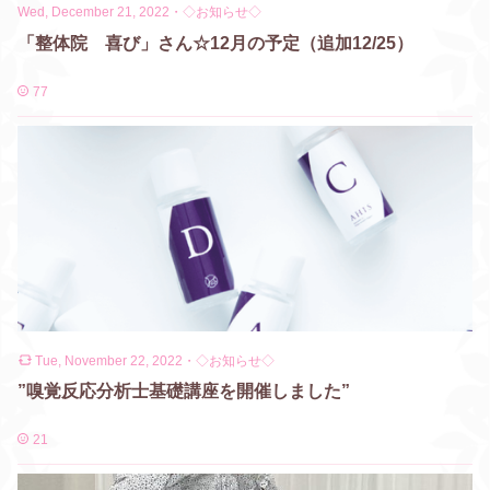
Wed, December 21, 2022
・
◇お知らせ◇
「整体院 喜び」さん☆12月の予定（追加12/25）
77
Tue, November 22, 2022
・
◇お知らせ◇
”嗅覚反応分析士基礎講座を開催しました”
21