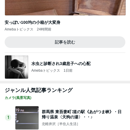
安っぽい100均の小箱が大変身
Amebaトピックス
24時間前
記事を読む
水虫と診断され3歳息子への心配
Amebaトピックス
1日前
ジャンル人気記事ランキング
カメラ(風景写真)
群馬県 東吾妻町∶道の駅《あがつま峡》・日
帰り温泉〈天狗の湯〉・・♪
1
北軽井沢［半住人生活］