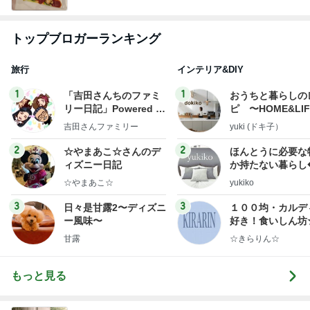
トップブロガーランキング
旅行
インテリア&DIY
1
1
「吉田さんちのファミ
おうちと暮らしの
リー日記」Powered b
ピ 〜HOME&LI
y Ameba 吉田さんファ
吉田さんファミリー
yuki (ドキ子）
ミリーオフィシャルブ
ログ
2
2
☆やまあこ☆さんのデ
ほんとうに必要な
ィズニー日記
か持たない暮らし
ep Life Simple
☆やまあこ☆
yukiko
ンテリアのきろく
3
3
日々是甘露2〜ディズニ
１００均・カルデ
ー風味〜
好き！食いしん坊
らりん☆のブログ
甘露
☆きらりん☆
もっと見る