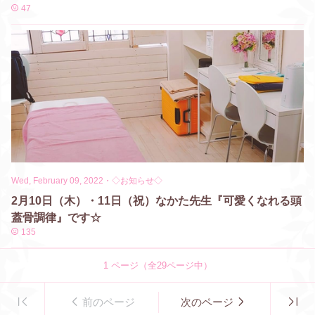
47
Wed, February 09, 2022
・
◇お知らせ◇
2月10日（木）・11日（祝）なかた先生『可愛くなれる頭
蓋骨調律』です☆
135
1
ページ（全
29
ページ中）
前のページ
次のページ