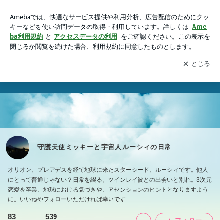
守護天使ミッキーと宇宙人ルーシィの日常
アプリをダウンロードして
ブログの更新通知
を受け取りまし
開く
ょう。
守護天使ミッキーと宇宙人ルーシィの日常
オリオン、プレアデスを経て地球に来たスターシード、ルーシィです。他人
にとって普通じゃない？日常を綴る。ツインレイ彼との出会いと別れ。3次元
恋愛を卒業、地球における気づきや、アセンションのヒントとなりますよう
に。いいねやフォローいただければ幸いです
83
539