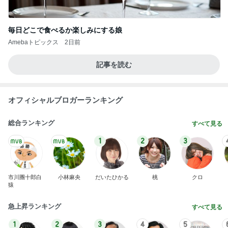
毎日どこで食べるか楽しみにする娘
Amebaトピックス
2日前
記事を読む
オフィシャルブロガーランキング
総合ランキング
すべて見る
1
2
3
市川團十郎白
小林麻央
だいたひかる
桃
クロ
猿
急上昇ランキング
すべて見る
1
2
3
4
5