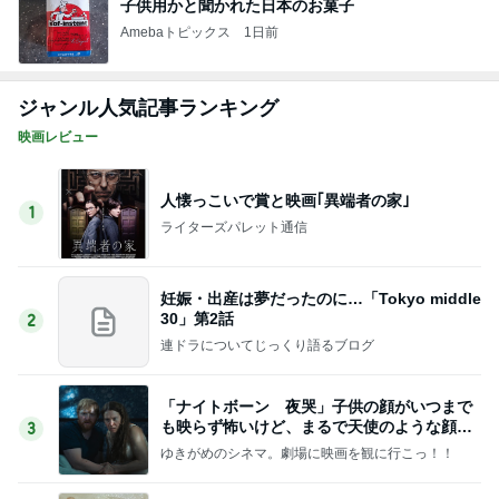
子供用かと聞かれた日本のお菓子
Amebaトピックス
1日前
ジャンル人気記事ランキング
映画レビュー
人懐っこいで賞と映画｢異端者の家｣
1
ライターズパレット通信
妊娠・出産は夢だったのに…「Tokyo middle
30」第2話
2
連ドラについてじっくり語るブログ
「ナイトボーン 夜哭」子供の顔がいつまで
も映らず怖いけど、まるで天使のような顔の
3
赤ちゃんでした。
ゆきがめのシネマ。劇場に映画を観に行こっ！！