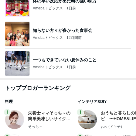
体の早い反応が出た時の強い味方
Amebaトピックス
1日前
知らない方々が多かった食事会
Amebaトピックス
12時間前
一つもできていない夏休みのこと
Amebaトピックス
1日前
トップブロガーランキング
料理
インテリア&DIY
1
1
栄養士ママそっち～の
おうちと暮らしの
簡単美味しいサイクル
ピ 〜HOME&LI
献立
そっち～
yuki (ドキ子）