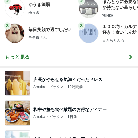
2
2
ほんとうに必要な
ゆうき酒場
か持たない暮らし
ゆうき
ep Life Simple
yukiko
ンテリアのきろく
3
3
１００均・カルデ
毎日笑顔で過ごしたい
好き！食いしん坊
モモ母さん
らりん☆のブログ
☆きらりん☆
もっと見る
店長がやらせる気満々だったドレス
Amebaトピックス
19時間前
和牛や蟹も食べ放題のお得なディナー
Amebaトピックス
1日前