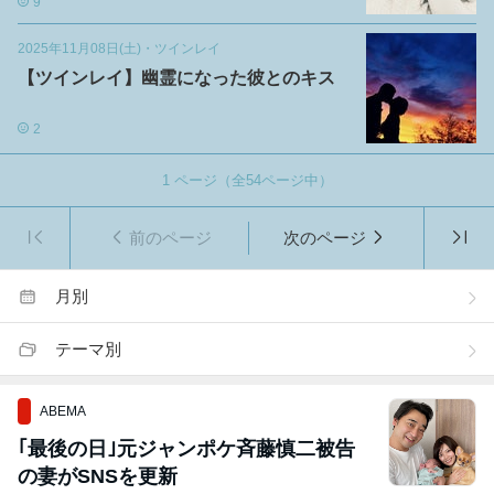
9
2025年11月08日(土)
・
ツインレイ
【ツインレイ】幽霊になった彼とのキス
2
1
ページ（全
54
ページ中）
前のページ
次のページ
月別
テーマ別
ABEMA
｢最後の日｣元ジャンポケ斉藤慎二被告
の妻がSNSを更新