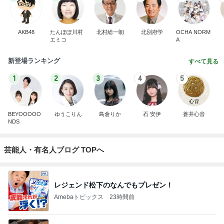
AKB48
たんぽぽ川村
北村総一朗
北別府学
OCHA NORM
エミコ
A
新登場ランキング
すべて見る
1
2
3
4
5
BEYOOOOO
ゆうこりん
島倉りか
石 安伊
蒼井心音
NDS
芸能人・有名人ブログ TOPへ
レジェンド松下のなんでもプレゼン！
Amebaトピックス
23時間前