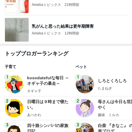
Amebaトピックス
21時間前
乳がんと思った結果は更年期障害
Amebaトピックス
12時間前
トップブロガーランキング
子育て
ペット
1
1
kosodatefulな毎日 ～
しろとくろしろ
オギャ子の暴走～
たまねぎ
オギャ子
2
2
日曜日は９時まで寝た
母さんは今日も世
い。
やく
あべかわ
藤緒 ミルカ
3
3
四十路シンパパの家族
白柴 『きなこ』 
日記
楽ブログ