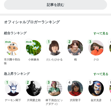
記事を読む
オフィシャルブロガーランキング
総合ランキング
すべて見る
1
2
3
市川團十郎白
小林麻央
だいたひかる
桃
クロ
猿
急上昇ランキング
すべて見る
1
2
3
4
5
デーモン閣下
片岡愛之助
林下清志(ビッ
沢田聖子
金沢克彦
グダディ)