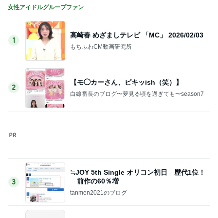
女性アイドルグループファン
高崎春 めざましテレビ 「MC」 2026/02/03
1
もちふわCM動画研究所
【モ◯カーさん、ピキッish（笑）】
2
白線番長のブログ〜夢見る頃を過ぎても〜season7
≒JOY 5th Single オリコン初日 歴代1位！
前作の60％増
3
tanmen2021のブログ
イコノイジョイ作曲家・編曲家別作品リスト
4
イコラブ アーカイブ