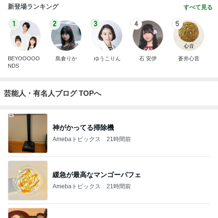
新登場ランキング
すべて見る
1
2
3
4
5
BEYOOOOO
島倉りか
ゆうこりん
石 安伊
蒼井心音
NDS
芸能人・有名人ブログ TOPへ
神がかってる掃除機
Amebaトピックス
21時間前
緩急が最高なマンゴーパフェ
Amebaトピックス
21時間前