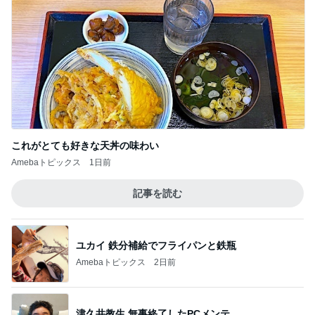
これがとても好きな天丼の味わい
Amebaトピックス
1日前
記事を読む
ユカイ 鉄分補給でフライパンと鉄瓶
Amebaトピックス
2日前
津久井教生 無事終了したPCメンテ
Amebaトピックス
1日前
川崎希 感謝を込めたポストカード