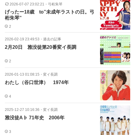
2026-07-07 23:02:21
・
弓桁朱琴
げったー18歳 to”未成年ラストの日。弓
桁朱琴”
2
2026-02-19 23:49:53
・
過去の記事
2月20日 雅没徒第20番変イ長調
2
2026-01-13 01:08:15
・
変イ長調
わたし（谷口世津） 1974年
4
2025-12-27 10:16:36
・
変イ長調
雅没徒A♭ 71年史 2006年
3