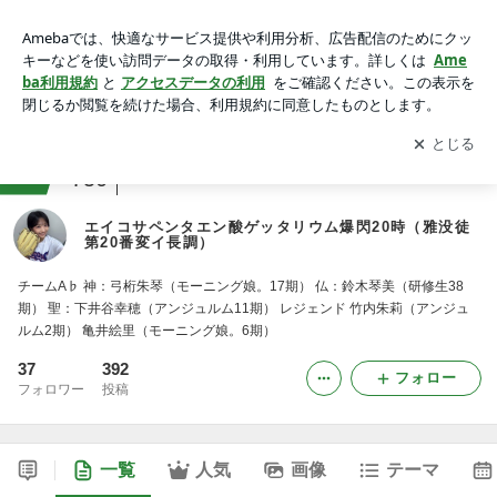
エイコサペンタエン酸ゲッタリウム爆閃20時（雅没徒第20番
変イ長調）
アプリをダウンロードして
ブログの更新通知
を受け取りまし
開く
ょう。
ranking
女性アイドルグループファンジャンル
750
エイコサペンタエン酸ゲッタリウム爆閃20時（雅没徒
第20番変イ長調）
チームA♭ 神：弓桁朱琴（モーニング娘。17期） 仏：鈴木琴美（研修生38
期） 聖：下井谷幸穂（アンジュルム11期） レジェンド 竹内朱莉（アンジュ
ルム2期） 亀井絵里（モーニング娘。6期）
37
392
フォロー
フォロワー
投稿
一覧
人気
画像
テーマ