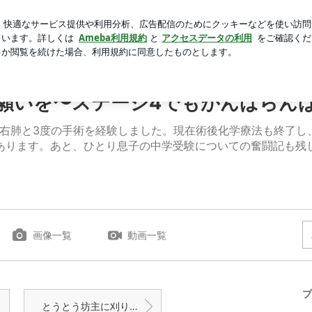
持ってるポーチ
芸能人ブログ
人気ブログ
新規登録
ロ
らんばっ〜
願いを〜ステージ4でもがんばらん
→右肺と3度の手術を経験しました。現在術後化学療法も終了し
あります。あと、ひとり息子の中学受験についての奮闘記も残
画像一覧
動画一覧
プ
とうとう坊主に刈り上げました。