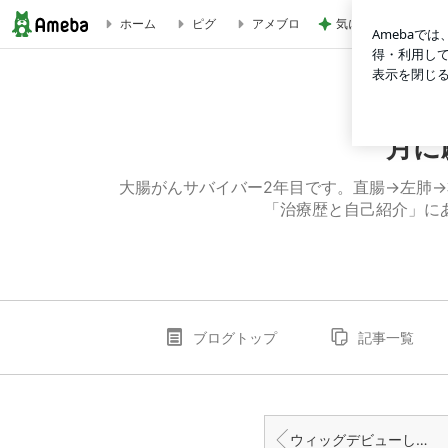
気に入りすぎて5個
ホーム
ピグ
アメブロ
ウィッグデビュー準備編 | 月に願いを〜ステージ4でもがんば
月に
大腸がんサバイバー2年目です。直腸→左肺
「治療歴と自己紹介」に
ブログトップ
記事一覧
ウィッグデビューした日。