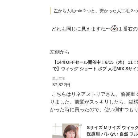
左から人毛mix２つと、安かった人工毛２
どれも同じに見えますね〜
１番右の
左側から
【14％OFFセール開催中！6/15（木） 11：
で】ウィッグ ショート ボブ 人毛MIX Sサイ
イズ Lサイズ 「天使のマニッシュショート人
楽天市場
X」 フルウィッグ 医療用 LINEASTORIA 
37,822円
カール ストレート ウイッグ wig かつら LSR
こちらはリネアストリアさん。前髪重
りました。前髪がスッキリしたら、結
かった時に買ったので、使い倒すつも
Sサイズ Mサイズ ウィッ
医療用 バレない 自然 フ