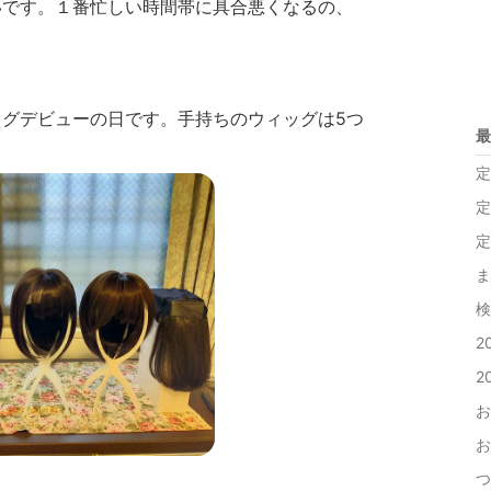
いです。１番忙しい時間帯に具合悪くなるの、
グデビューの日です。手持ちのウィッグは5つ
最
定
定
定
ま
検
2
2
お
お
つ