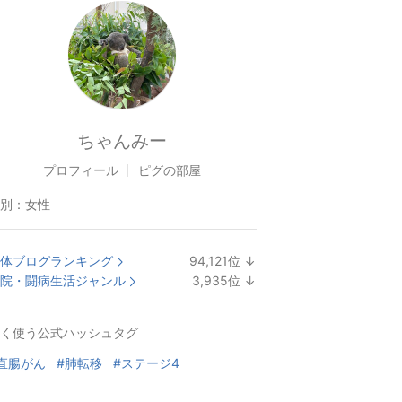
ちゃんみー
プロフィール
ピグの部屋
別：
女性
体ブログランキング
94,121
位
↓
ラ
院・闘病生活ジャンル
3,935
位
↓
ン
ラ
キ
ン
く使う公式ハッシュタグ
ン
キ
グ
ン
直腸がん
#肺転移
#ステージ4
下
グ
降
下