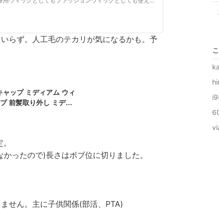
Lace Wig Dazzle（レースウィッグダズル）は医療用ウィッグとしてもファッションウィッグとしても使えるオシャレで自然なウィッグの通販専門店です。クチコミで人気の理由は誰にもバレない分け目とつむじ。激安ウィッグを取り揃えています。
トいらず。人工毛のテカリが気になるかも。予
こ
k
h
キャップ ミディアム ウィ
i
ップ 前髪取り外し ミディ
6
子ウィッグ 医療用帽子 人
 自然 シニア 大人 ウィ
v
毛ウィッグ 前髪 がん治療
定。
なかったので)長さはボブ位に切りました。
せん。主に子供関係(部活、PTA)