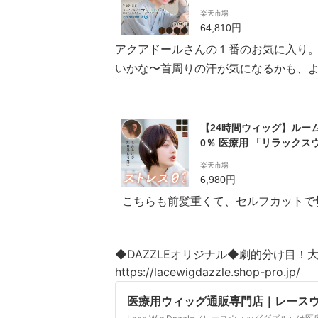
ッグ 人毛 人毛MIX 手植え
楽天市場
療用ウィッグ 抗がん剤 
64,810円
ョート人毛MIX[pwm001
アクアドールさんの１番のお気に入り
頭皮 アクアドール
いかな〜首周りの汗が気になるかも、
【24時間ウィッグ】ルーム
0％ 医療用 「リラックス
ウィッグ ショート ボブ 
楽天市場
ズ 快適 綿100％ LINEA
6,980円
ストレート wig かつら 帽子
こちらも前髪重くて、セルフカットで
◆DAZZLEオリジナル◆劇的分け目！大
https://lacewigdazzle.shop-pro.jp/
医療用ウィッグ通販専門店｜レース