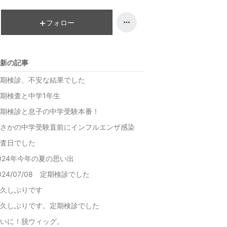
降
フォロー
新の記事
期検診、不安な結果でした
期検査と中学1年生
期検診と息子の中学受験本番！
さかの中学受験直前にインフルエンザ感染
査日でした
024年今年の夏の思い出
024/07/08 定期検診でした
久しぶりです
久しぶりです。定期検診でした
いに！脱ウィッグ。