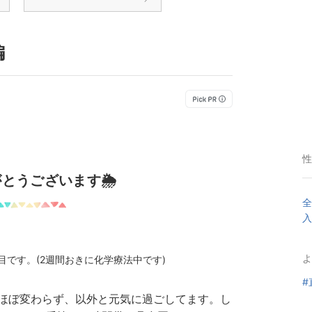
編
性
とうございます🌦
全
入
よ
目です。(2週間おきに化学療法中です)
#
ほぼ変わらず、以外と元気に過ごしてます。し