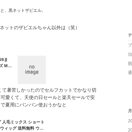
つと、黒ネットザビエル。
ネットのザビエルちゃん以外は（笑）
テ
ブ
治
59ま
脱
ズ Mサ
毛MI
通
送料無料
V_P
くて暑苦しかったのでセルフカットでかなり切
構可愛くて、天使の日セールと楽天セールで安
りで夏用にバンバン使おうかなと
月
2
グ 人毛ミックス ショート
ルウィッグ 送料無料 ウイ
2