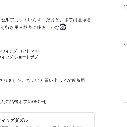
 女性 かつら 総手植え 医
2
「ヴィーナス マニッシュシ
]」 耐熱 つむじ 黒髪 人工
。セルフカットいらず。だけど、ボブは夏場暑
よそ行き用＋秋冬に使おうかな
カ
ウィッグ コットン10
ウィッグ ショートボブ」
ショートボブ フリーサイ
STORIA 送料無料 カール
 LSRV_P
切りました。ちょいと買い出しとか近所用。
人の品格ボブ(5080円)
ウィッグダズル