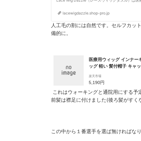
lacewigdazzle.shop-pro.jp
人工毛の割には自然です。セルフカッ
備的に。
医療用ウィッグ インナー
ッグ 軽い 髪付帽子 キャ
アム ボブ 毛付き帽子 帽
楽天市場
毛 前髪取り外し式 ブラウン
5,190円
ッグ付き 帽子 医療用 人
これはウォーキングと通院用にする予
使いやすい 簡単
前髪は襟足に付けました(後ろ髪がすく
この中から１番選手を選ば無ければなりま