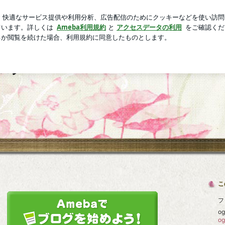
友人とのランチ
芸能人ブログ
人気ブログ
新規登録
ブログ
こ
フ
o
o