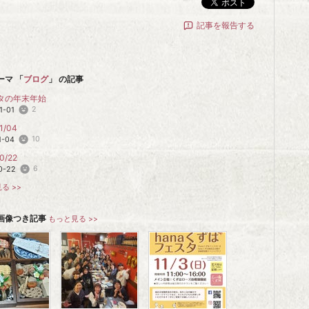
ポスト
記事を報告する
ーマ 「
ブログ
」 の記事
タの年末年始
2
1-01
1/04
10
1-04
0/22
6
0-22
る >>
画像つき記事
もっと見る >>