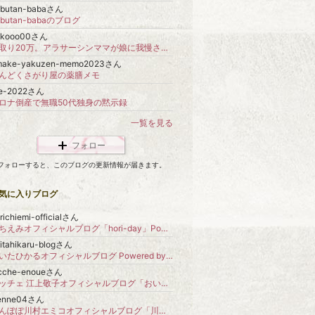
ubutan-babaさん
ubutan-babaのブログ
okooo00さん
手取り20万。アラサーシンママが娘に我慢させずにやりくりしながら楽しく暮らすことを目指します☆
make-yakuzen-memo2023さん
んどくさがり屋の薬膳メモ
re-2022さん
ロナ倒産で無職50代独身の黙示録
一覧を見る
フォロー
フォローすると、このブログの更新情報が届きます。
気に入りブログ
richiemi-officialさん
堀ちえみオフィシャルブログ「hori-day」Powered by Ameba
更新
itahikaru-blogさん
だいたひかるオフィシャルブログ Powered by Ameba
更新
icche-enoueさん
ニッチェ 江上敬子オフィシャルブログ「おいしいはなし」Powered by Ameba
ienne04さん
たんぽぽ川村エミコオフィシャルブログ「川村エミコのカエルが寄ってきます…。」 Powered by Ameba