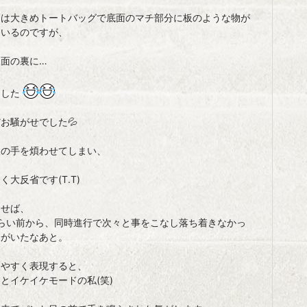
ンは大きめトートバッグで底面のマチ部分に板のような物が
ているのですが、
板面の裏に…
ました
お騒がせでした💦
人の手を煩わせてしまい、
く大反省です(T.T)
返せば、
くらい前から、同時進行で次々と事をこなし落ち着きなかっ
分がいたなあと。
りやすく表現すると、
とイケイケモードの私(笑)