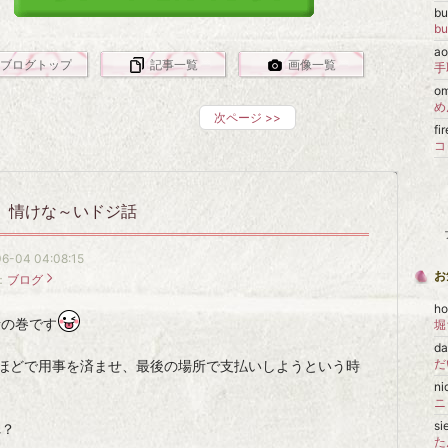
b
b
a
ブログトップ
記事一覧
画像一覧
o
め
次ページ
>>
fi
コ
情けな～いドジ話
6-04 04:08:15
お
：
ブログ
ho
話の巻です
da
所ほどで用事を済ませ、最後の場所で支払いしようという時
n
s
れ？