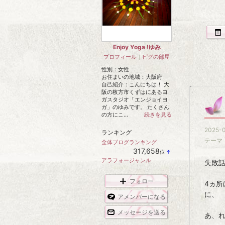
Enjoy Yoga !ゆみ
プロフィール
｜
ピグの部屋
性別：
女性
お住まいの地域：
大阪府
自己紹介：こんにちは！ 大
阪の枚方市くずはにあるヨ
ガスタジオ「エンジョイヨ
ガ」のゆみです。 たくさん
の方にこ...
続きを見る
2025-0
ランキング
テーマ
全体ブログランキング
317,658
位
↑
ラ
アラフォージャンル
失敗
ン
キ
ン
フォロー
4ヵ
グ
上
に、
アメンバーになる
昇
メッセージを送る
あ、