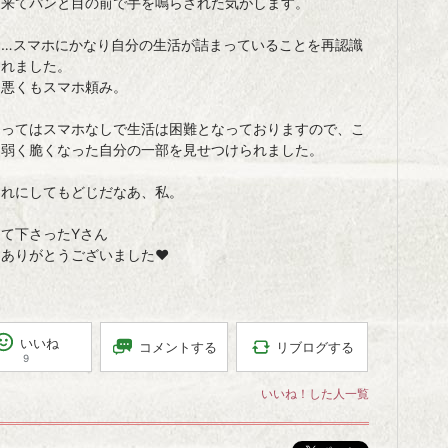
に来てパンと目の前で手を鳴らされた気がします。
て…スマホにかなり自分の生活が詰まっていることを再認識
られました。
も悪くもスマホ頼み。
なってはスマホなしで生活は困難となっておりますので、こ
り弱く脆くなった自分の一部を見せつけられました。
それにしてもどじだなあ、私。
て下さったYさん
ありがとうございました♥️
いいね
リブログする
コメントする
9
いいね！した人一覧