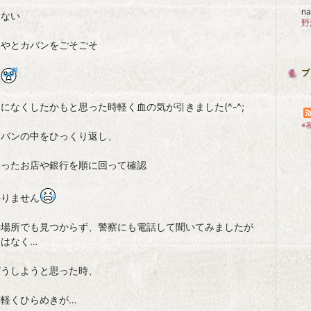
na
ホない
いやとカバンをごそごそ
ブ
い
になくしたかもと思った時軽く血の気が引きました(^-^;
※
カバンの中をひっくり返し、
寄ったお店や銀行を順に回って確認
かりません
の場所でも見つからず、警察にも電話して聞いてみましたが
出はなく…
どうしようと思った時、
と軽くひらめきが…