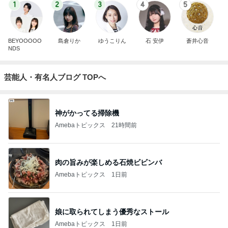
1
2
3
4
5
BEYOOOOO
島倉りか
ゆうこりん
石 安伊
蒼井心音
NDS
芸能人・有名人ブログ TOPへ
神がかってる掃除機
Amebaトピックス
21時間前
肉の旨みが楽しめる石焼ビビンバ
Amebaトピックス
1日前
娘に取られてしまう優秀なストール
Amebaトピックス
1日前