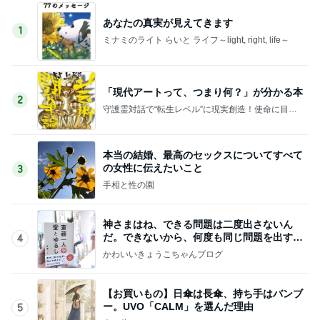
あなたの真実が見えてきます
1
ミナミのライト らいと ライフ～light, right, life～
「現代アートって、つまり何？」が分かる本
2
守護霊対話で“転生レベル”に現実創造！使命に目覚
めたいあなたへ
本当の結婚、最高のセックスについてすべて
の女性に伝えたいこと
3
手相と性の園
神さまはね、できる問題は二度出さないん
だ。できないから、何度も同じ問題を出すん
4
だよ。
かわいいきょうこちゃんブログ
【お買いもの】日傘は長傘、持ち手はバンブ
ー。UVO「CALM」を選んだ理由
5