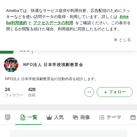
NPO法人 日本学校演劇教育会
アプリをダウンロードして
ブログの更新通知
を受け取りまし
開く
ょう。
ranking
本レビュージャンル
556
NPO法人 日本学校演劇教育会
NPO法人 日本学校演劇教育会の活動内容を紹介します。
24
428
フォロー
フォロワー
投稿
一覧
人気
画像
テーマ