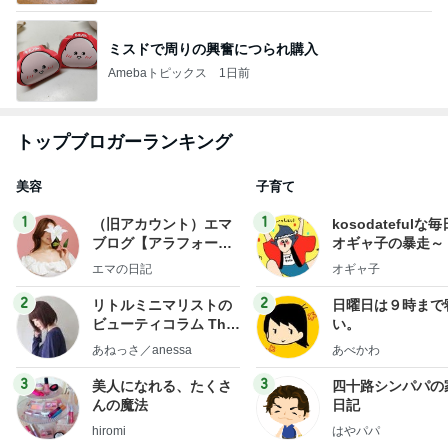
ミスドで周りの興奮につられ購入
Amebaトピックス
1日前
トップブロガーランキング
美容
子育て
1
1
（旧アカウント）エマ
kosodatefulな毎
ブログ【アラフォー会
オギャ子の暴走～
社売却セカンドライ
エマの日記
オギャ子
フ】
2
2
リトルミニマリストの
日曜日は９時まで
ビューティコラム The
い。
little minimalist's bea
あねっさ／anessa
あべかわ
uty colum
3
3
美人になれる、たくさ
四十路シンパパの
んの魔法
日記
hiromi
はやパパ