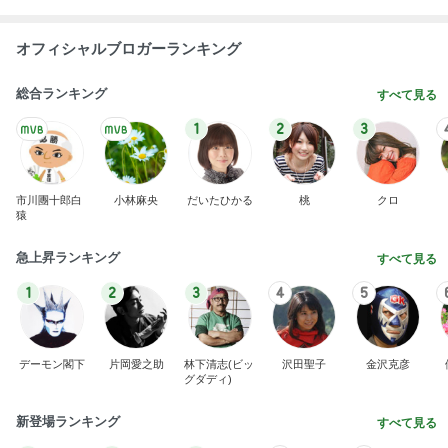
オフィシャルブロガーランキング
総合ランキング
すべて見る
1
2
3
市川團十郎白
小林麻央
だいたひかる
桃
クロ
猿
急上昇ランキング
すべて見る
1
2
3
4
5
デーモン閣下
片岡愛之助
林下清志(ビッ
沢田聖子
金沢克彦
グダディ)
新登場ランキング
すべて見る