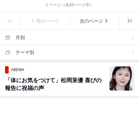
1
ページ（全
43
ページ中）
前のページ
次のページ
月別
テーマ別
ABEMA
「体にお気をつけて」松岡茉優 喜びの
報告に祝福の声