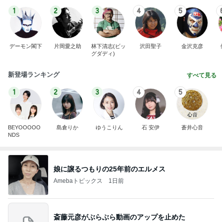
1
2
3
4
5
デーモン閣下
片岡愛之助
林下清志(ビッ
沢田聖子
金沢克彦
グダディ)
新登場ランキング
すべて見る
1
2
3
4
5
BEYOOOOO
島倉りか
ゆうこりん
石 安伊
蒼井心音
NDS
娘に譲るつもりの25年前のエルメス
Amebaトピックス
1日前
斎藤元彦がぶらぶら動画のアップを止めた