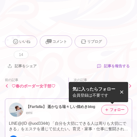
いいね
コメント
リブログ
14
記事を報告する
記事をシェア
前の記事
次の記事
♡春のボーダー女子部♡
やっぱり綺麗にしてもらうこ
気に入ったらフォロー
とが好き♡
会員登録は不要です
【Farfalla】 遥かなる瑞々しい煌めきblog
フォロー
emi
LINE@(ID @uod3344t) 「自分を大切にできる人は周りも大切にで
きる」をエステを通じて伝えたい。育児・家事・仕事に奮闘されて
いるママへ癒しを提供し、より笑顔溢れる毎日を送れるように導く