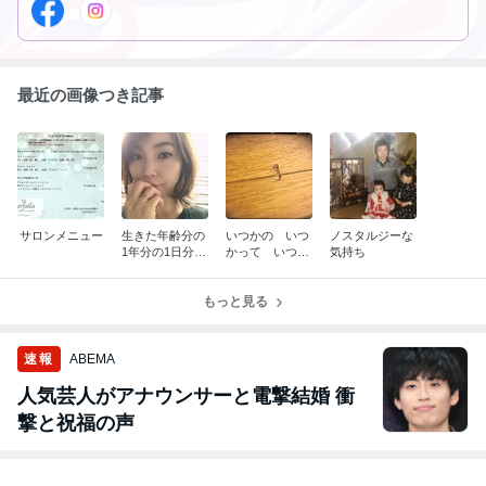
ことを目標とするセラピストです。
最近の画像つき記事
サロンメニュー
生きた年齢分の
いつかの いつ
ノスタルジーな
1年分の1日分の
かって いつく
気持ち
ほんの数分数秒
る？
な切り取り
もっと見る
速報
ABEMA
人気芸人がアナウンサーと電撃結婚 衝
撃と祝福の声