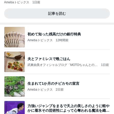
Amebaトピックス
1日前
記事を読む
初めて知った残高だけの銀行特典
Amebaトピックス
12時間前
夫とファミレスで晩ごはん
武東由美オフィシャルブログ「MOTOちゃんとのは
1日前
っぴぃな毎日」Powered by Ameba
生まれて1か月のチビカモの宣言
Amebaトピックス
2日前
力強いジャンプをまるで天上の美しさのように軽や
かに着氷その芸術性によって心奪われる魔法を織り