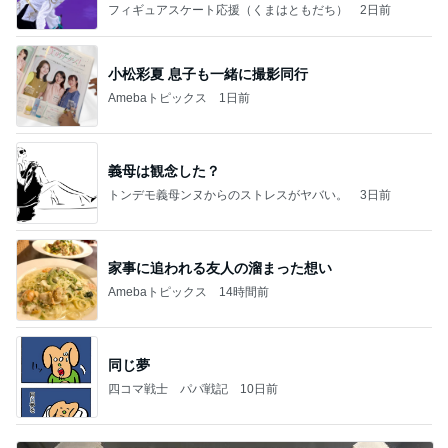
なす
フィギュアスケート応援（くまはともだち）
2日前
小松彩夏 息子も一緒に撮影同行
Amebaトピックス
1日前
義母は観念した？
トンデモ義母ンヌからのストレスがヤバい。
3日前
家事に追われる友人の溜まった想い
Amebaトピックス
14時間前
同じ夢
四コマ戦士 パパ戦記
10日前