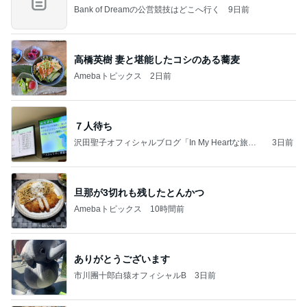
Bank of Dreamの公営競技はどこへ行く
9日前
高橋英樹 妻と堪能したコシのある蕎麦
Amebaトピックス
2日前
７人待ち
沢田聖子オフィシャルブログ「In My Heartな旅日
3日前
記」by Ameba
旦那が3切れも残したとんかつ
Amebaトピックス
10時間前
ありがとうございます
市川團十郎白猿オフィシャルB
3日前