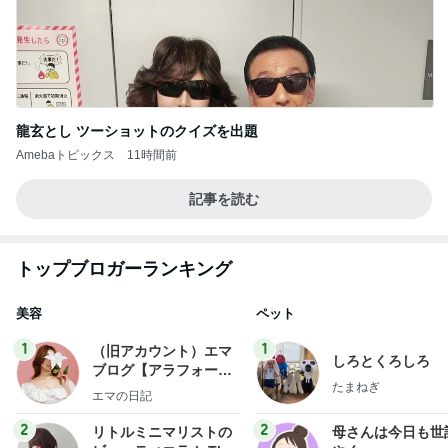
龍玄とし ツーショットのクイズを出題
Amebaトピックス
11時間前
記事を読む
トップブロガーランキング
美容
ペット
1
1
（旧アカウント）エマ
しろとくろしろ
ブログ【アラフォー会
たまねぎ
社売却セカンドライ
エマの日記
フ】
2
2
リトルミニマリストの
母さんは今日も世