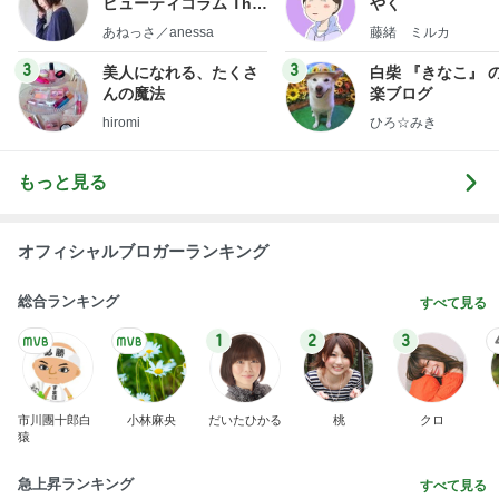
ビューティコラム The
やく
little minimalist's bea
あねっさ／anessa
藤緒 ミルカ
uty colum
3
3
美人になれる、たくさ
白柴 『きなこ』 
んの魔法
楽ブログ
hiromi
ひろ☆みき
もっと見る
オフィシャルブロガーランキング
総合ランキング
すべて見る
1
2
3
市川團十郎白
小林麻央
だいたひかる
桃
クロ
猿
急上昇ランキング
すべて見る