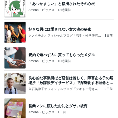
「あつかましい」と指摘されたその心根
Amebaトピックス
13時間前
好きな男には愛されない女の魂の秘密
クノタチホオフィシャルブログ「恋学・性学研究
1日前
室」Powered by Ameba
規約で遊べず人に貰ってもらったメダル
Amebaトピックス
10時間前
良心的な事業所ほど経営は苦しく、障害ある子の居
場所「放課後デイサービス」で深刻化する理念と現
実の
立石美津子オフィシャルブログ「テキトー母さんの
2日前
すすめ」Powered by Ameba
営業マンに渡したお礼とダサい後悔
Amebaトピックス
1日前