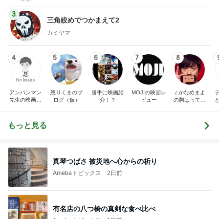
3
三角絞めでつかまえて2
カミヤマ
4
5
6
7
8
アンパンマン
怒りくまのブ
勝手に映画紹
MOJIの映画レ
∠かなめまよ
先生の映画講
ログ（仮）
介！？
ビュー
の胸はって行
座
け〜！自信持
って行け〜！
もっと見る
真琴つばさ 被災地へ心からの祈り
Amebaトピックス
2日前
有名店の八つ橋の真剣な食べ比べ