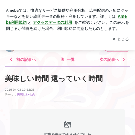
美味しい時間 還っていく時間 | 【Farfalla】 遥かなる瑞々しい
煌めきblog
アプリをダウンロードして
ブログの更新通知
を受け取りまし
開く
ょう。
【Farfalla】 遥かなる瑞々しい煌めきblog
フォロー
前の記事へ
一覧
次の記事へ
美味しい時間 還っていく時間
2016-04-03 10:52:38
テーマ：
美味しいもの
広告を表示できませんでした