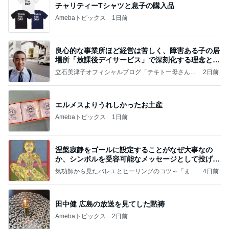
チャリティーTシャツと息子の購入品
Amebaトピックス
1日前
良心的な事業所ほど経営は苦しく、障害ある子の居
場所「放課後デイサービス」で深刻化する理念と現
実の
立石美津子オフィシャルブログ「テキトー母さんの
2日前
すすめ」Powered by Ameba
エルメスよりうれしかったお土産
Amebaトピックス
1日前
涅槃寂静をゴールに設定することがなぜ大事なの
か、シンボルを受容可能なメッセージとして投げる
ことが
気功師から見たバレエとヒーリングのコツ～「まと
4日前
いのば」ブログ
田中健 広島の放送を見てした黙祷
Amebaトピックス
2日前