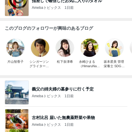
指差しで確信したお気に入りのタオル
Amebaトピックス
1日前
このブログのフォロワーが興味のあるブログ
片山智香子
シンガーソン
松下奈津希
永崎ひまる
坂本星美 管理
グライター・
（HimaruNaga
栄養士 SDGs
崎谷健次郎
saki）
料理研究家
義父の姉夫婦の墓参りに行く予定
Amebaトピックス
1日前
古村比呂 届いた無農薬野菜や果物
Amebaトピックス
1日前