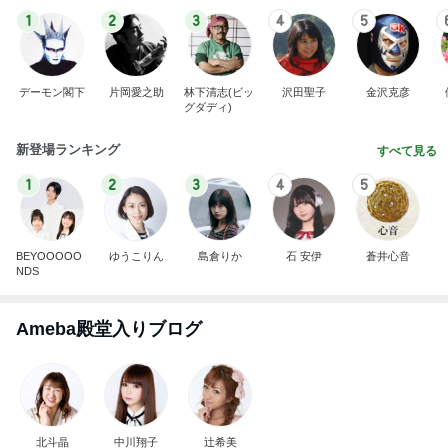
1
2
3
4
5
デーモン閣下
片岡愛之助
林下清志(ビッ
沢田聖子
金沢克彦
グダディ)
新登場ランキング
すべて見る
1
2
3
4
5
BEYOOOOO
ゆうこりん
島倉りか
石 安伊
蒼井心音
NDS
Ameba殿堂入りブログ
北斗晶
中川翔子
辻希美