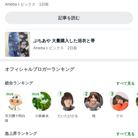
Amebaトピックス
1日前
記事を読む
ぷちあや 大量購入した浴衣と帯
Amebaトピックス
2日前
オフィシャルブロガーランキング
総合ランキング
すべて見る
1
2
3
市川團十郎白
小林麻央
だいたひかる
桃
クロ
猿
急上昇ランキング
すべて見る