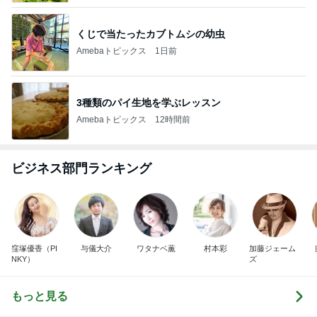
くじで当たったカブトムシの幼虫
Amebaトピックス
1日前
3種類のパイ生地を学ぶレッスン
Amebaトピックス
12時間前
ビジネス部門ランキング
窪塚優香（PI
与儀大介
ワタナベ薫
村本彩
加藤ジェーム
NKY）
ズ
もっと見る