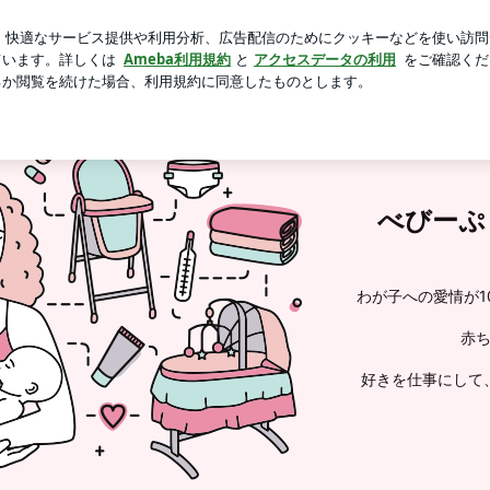
サ食感のタルト
芸能人ブログ
人気ブログ
新規登録
フォト とみいくデジタルポイント | べびーぷらす☺︎富山
Posts
Ameblo
Instagram
べびーぷ
わが子への愛情が1
赤
好きを仕事にして