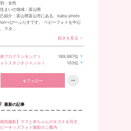
別：
女性
住まいの地域：
富山県
己紹介：
富山県富山市にある、baby photo
alonべびーぷらすです。 ベビーフォトを中心
、マタ...
続きを見る ＞
体ブログランキング
189,987
位
↑
ラ
ォトスタジオジャンル
103
位
↑
ン
ラ
キ
ン
ン
キ
フォロー
グ
ン
上
グ
昇
上
最新の記事
昇
個別撮影】ママと赤ちゃんのキズナを写す、
ビーキッズフォト撮影のご案内