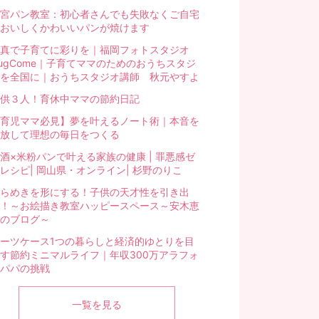
宮パン教室：初心者さんでも失敗なくご自宅
おいしくかわいいパンが焼けます
真で子育てに彩りを｜福岡フォトスタジオ
ugCome｜子育てママのためのおうちスタジ
を全国に｜おうちスタジオ講師 秋元やすよ
供３人！育休中ママの節約日記
育児ママ必見】夢を叶えるノート術｜本音を
放して理想の毎日をつくる
酒×米粉パンで叶える家族の健康 | 罪悪感ゼ
レシピ| 岡山県・オンライン| 杉野のりこ
らめきを形にする！子供の天才性を引き出
！～お絵描き教室ハッピースペース～安木恵
のブログ～
ーツケース1つの暮らしと経済的ゆとりを目
す節約ミニマルライフ｜年収300万アラフォ
パパの挑戦
一覧を見る