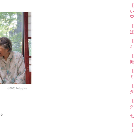
【
い
♡
【
ぱ
【
キ
【
撮
【
ミ
【
タ
【
ク
♪
七
【
リ