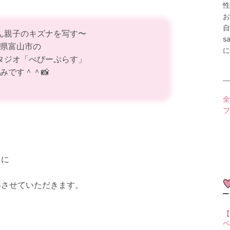
性
お
自
ん親子のキズナを写す〜
s
県富山市の
に
タジオ「べびーぷらす」
みです＾＾📸
全
フ
トに
影させていただきます。
【
ベ