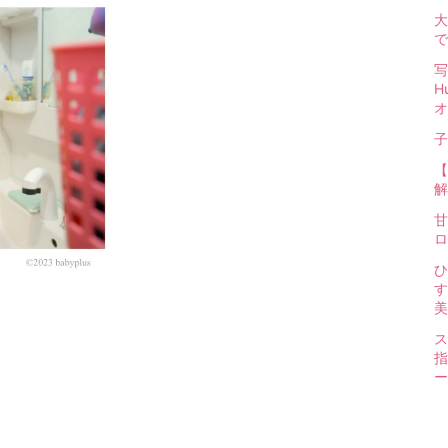
大
で
写
H
オ
子
【
解
甘
ロ
ひ
す
美
ス
指
ー