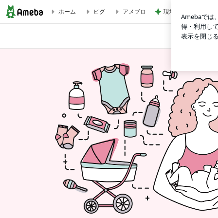
現地で買ったパサパ
ホーム
ピグ
アメブロ
富山日常フォト 出張フォト 富山ママ 富山ベビー 富山出張