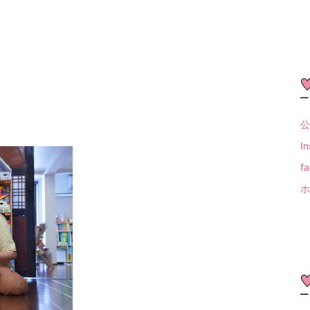
公
I
f
ホ