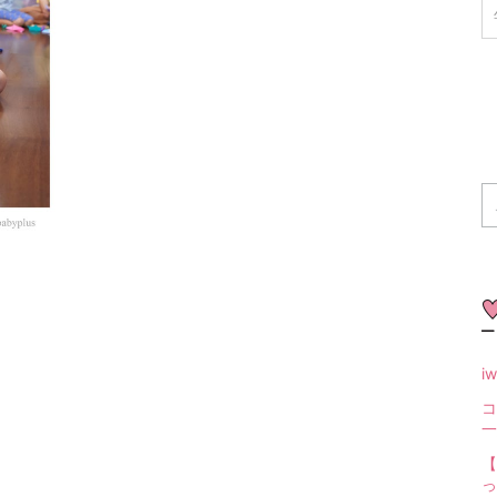
i
コ
一
【
っ