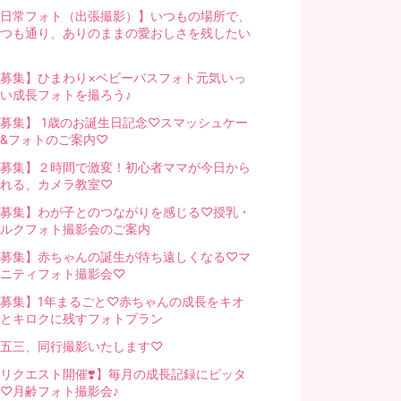
日常フォト（出張撮影）】いつもの場所で、
つも通り、ありのままの愛おしさを残したい
募集】ひまわり×ベビーバスフォト元気いっ
い成長フォトを撮ろう♪
募集】 1歳のお誕生日記念♡スマッシュケー
&フォトのご案内♡
募集】２時間で激変！初心者ママが今日から
れる、カメラ教室♡
募集】わが子とのつながりを感じる♡授乳・
ルクフォト撮影会のご案内
募集】赤ちゃんの誕生が待ち遠しくなる♡マ
ニティフォト撮影会♡
募集】1年まるごと♡赤ちゃんの成長をキオ
とキロクに残すフォトプラン
五三、同行撮影いたします♡
リクエスト開催❣️】毎月の成長記録にピッタ
♡月齢フォト撮影会♪