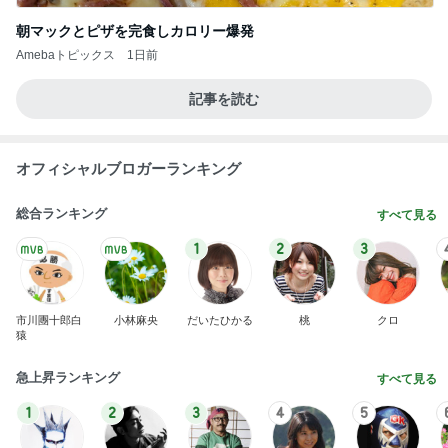
朝マックとピザを完食しカロリー爆発
Amebaトピックス
1日前
記事を読む
オフィシャルブロガーランキング
総合ランキング
すべて見る
1
2
3
市川團十郎白
小林麻央
だいたひかる
桃
クロ
猿
急上昇ランキング
すべて見る
1
2
3
4
5