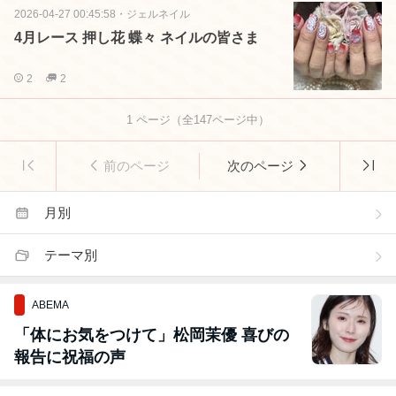
2026-04-27 00:45:58
・
ジェルネイル
4月レース 押し花 蝶々 ネイルの皆さま
2
2
1
ページ（全
147
ページ中）
前のページ
次のページ
月別
テーマ別
ABEMA
「体にお気をつけて」松岡茉優 喜びの
報告に祝福の声