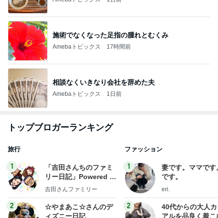
施術でなくなった足指の腫れとむくみ
Amebaトピックス
17時間前
相談なくいきなり会社を辞めた夫
Amebaトピックス
1日前
トップブロガーランキング
旅行
ファッション
1
1
「吉田さんちのファミ
妻です。ママです
リー日記」Powered b
です。
y Ameba 吉田さんファ
吉田さんファミリー
eri.
ミリーオフィシャルブ
ログ
2
2
☆やまあこ☆さんのデ
40代からの大人
ィズニー日記
アルを品良く着こ