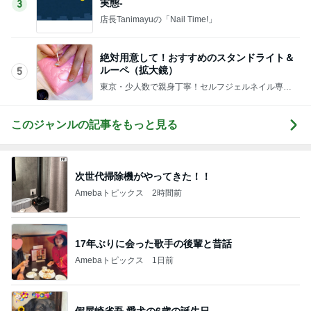
実態-
3
店長Tanimayuの「Nail Time!」
絶対用意して！おすすめのスタンドライト＆
ルーペ（拡大鏡）
5
東京・少人数で親身丁寧！セルフジェルネイル専門
教室Ｍａｙ
このジャンルの記事をもっと見る
次世代掃除機がやってきた！！
Amebaトピックス
2時間前
17年ぶりに会った歌手の後輩と昔話
Amebaトピックス
1日前
假屋崎省吾 愛犬の6歳の誕生日