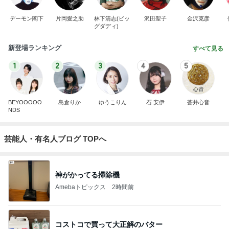
デーモン閣下
片岡愛之助
林下清志(ビッ
沢田聖子
金沢克彦
グダディ)
新登場ランキング
すべて見る
1
2
3
4
5
BEYOOOOO
島倉りか
ゆうこりん
石 安伊
蒼井心音
NDS
芸能人・有名人ブログ TOPへ
神がかってる掃除機
Amebaトピックス
2時間前
コストコで買って大正解のバター