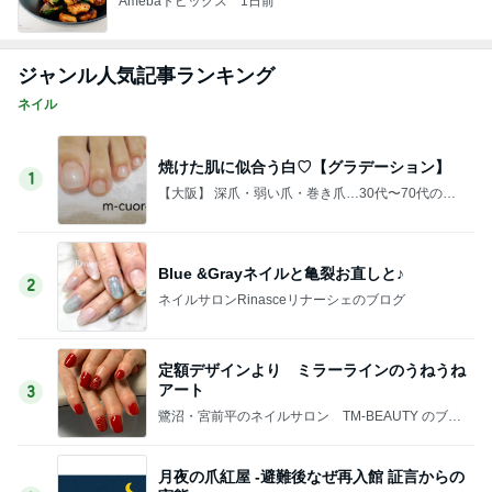
Amebaトピックス
1日前
ジャンル人気記事ランキング
ネイル
焼けた肌に似合う白♡【グラデーション】
1
【大阪】 深爪・弱い爪・巻き爪…30代〜70代の爪
のお悩み解決ジェルネイルケアサロンm-cuore(エ
ムクオーレ)
Blue &Grayネイルと亀裂お直しと♪
2
ネイルサロンRinasceリナーシェのブログ
定額デザインより ミラーラインのうねうね
アート
3
鷺沼・宮前平のネイルサロン TM-BEAUTY のブロ
グ
月夜の爪紅屋 -避難後なぜ再入館 証言からの