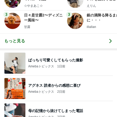
ファッションブロ
☆やまあこ☆
えりん
3
3
日々是甘露2〜ディズニ
銀の滴降る降るま
ー風味〜
に・・・
甘露
illallan
もっと見る
ばっちり可愛くしてもらった撮影
Amebaトピックス
1日前
アグネス 読者からの感想に喜び
Amebaトピックス
2日前
母の記憶から抜けてしまった電話
Amebaトピックス
2日前