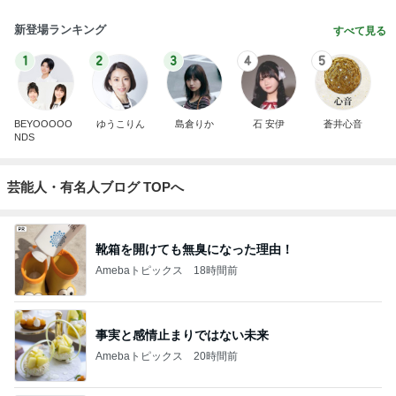
新登場ランキング
すべて見る
1
2
3
4
5
BEYOOOOO
ゆうこりん
島倉りか
石 安伊
蒼井心音
NDS
芸能人・有名人ブログ TOPへ
靴箱を開けても無臭になった理由！
Amebaトピックス
18時間前
事実と感情止まりではない未来
Amebaトピックス
20時間前