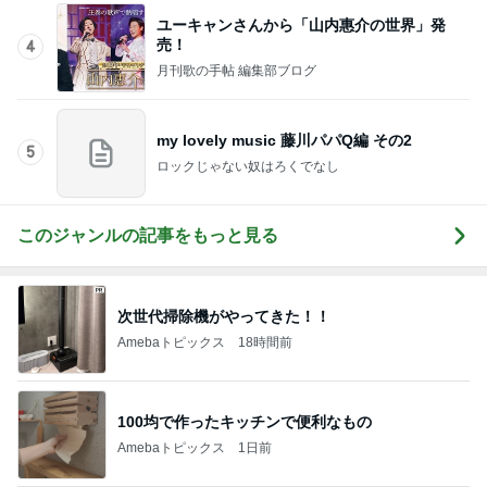
my lovely music 藤川パパQ編 その2
5
ロックじゃない奴はろくでなし
このジャンルの記事をもっと見る
次世代掃除機がやってきた！！
Amebaトピックス
18時間前
100均で作ったキッチンで便利なもの
Amebaトピックス
1日前
お空転属日に足したバナナと干し芋
Amebaトピックス
1日前