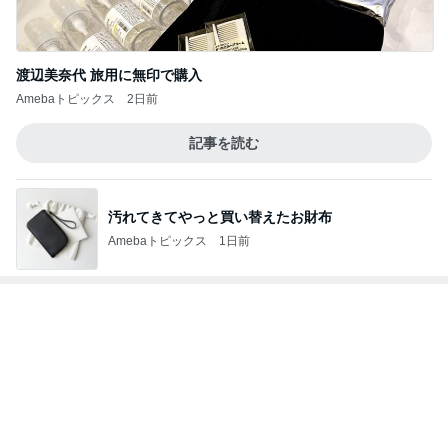
田丸麻紀 47歳で人生記録を更新
Amebaトピックス
18時間前
渡辺美奈代 愛犬との夜の散歩タイム
Amebaトピックス
1日前
6歳息子の誕生日メニューはマック
Amebaトピックス
1日前
楽しそうな息子の可愛くない会計
Amebaトピックス
1日前