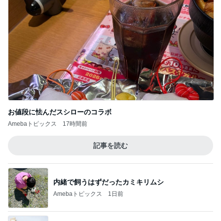
もっと早く買えばよかったスマホケース
Amebaトピックス
10時間前
記事を読む
母まで知らなかった料理の正式名称
Amebaトピックス
20時間前
髪の量が多くても安心なヘアクリップ
Amebaトピックス
1日前
平原綾香 友人の衝撃的な一言
Amebaトピックス
1日前