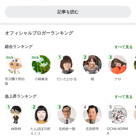
記事を読む
オフィシャルブロガーランキング
総合ランキング
すべて見る
1
2
3
市川團十郎白
小林麻央
だいたひかる
桃
クロ
猿
急上昇ランキング
すべて見る
1
2
3
4
5
AKB48
たんぽぽ川村
北村総一朗
北別府学
OCHA NORM
エミコ
A