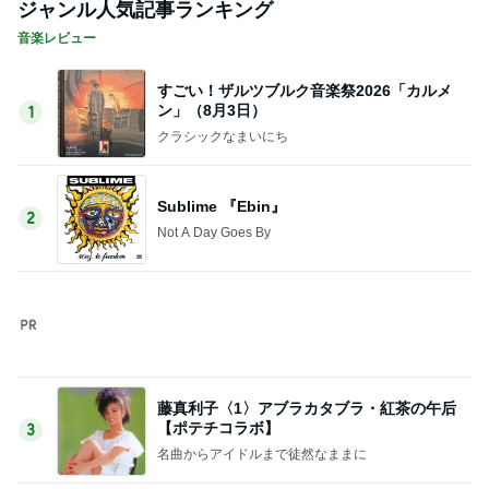
ジャンル人気記事ランキング
音楽レビュー
すごい！ザルツブルク音楽祭2026「カルメ
ン」（8月3日）
1
クラシックなまいにち
Sublime 『Ebin』
2
Not A Day Goes By
藤真利子〈1〉アブラカタブラ・紅茶の午后
【ポテチコラボ】
3
名曲からアイドルまで徒然なままに
ユーキャンさんから「山内惠介の世界」発
売！
4
月刊歌の手帖 編集部ブログ