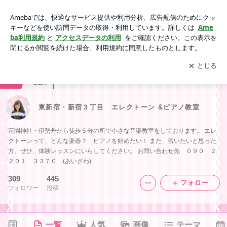
東新宿・新宿３丁目 エレクトーン &ピアノ教室
アプリをダウンロードして
ブログの更新通知
を受け取りまし
開く
ょう。
ranking
音楽レビュージャンル
627
東新宿・新宿３丁目 エレクトーン &ピアノ教室
花園神社・伊勢丹から徒歩５分の所で小さな音楽教室をしております。 エレ
クトーンって、どんな楽器？ ピアノを始めたい！ また、習いたいと思った
方、ぜひ、体験レッスンにいらしてください。 お問い合わせ先 ０９０ ２
２０１ ３３７０ (あいざわ)
309
445
フォロー
フォロワー
投稿
一覧
人気
画像
テーマ