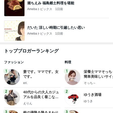
堀ちえみ 福島郷土料理を堪能
Amebaトピックス
1日前
だいた 涼しい時期に引越したい思い
Amebaトピックス
1日前
トップブロガーランキング
ファッション
料理
1
1
妻です。ママです。女
栄養士ママそっち
です。
簡単美味しいサイ
献立
eri.
そっち～
2
2
40代からの大人カジュ
ゆうき酒場
アルを品良く着こなす
ゆうき
ファッションブログ
えりん
3
3
銀の滴降る降るまわり