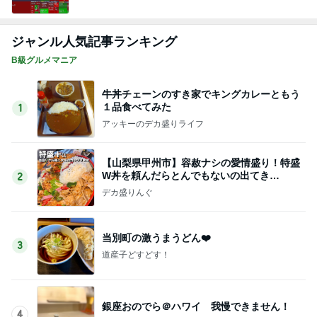
ジャンル人気記事ランキング
B級グルメマニア
牛丼チェーンのすき家でキングカレーともう
１品食べてみた
1
アッキーのデカ盛りライフ
【山梨県甲州市】容赦ナシの愛情盛り！特盛
W丼を頼んだらとんでもないの出てき
2
た…！〜花藤食堂さん〜
デカ盛りんぐ
当別町の激うまうどん❤️
3
道産子どすどす！
銀座おのでら＠ハワイ 我慢できません！
4