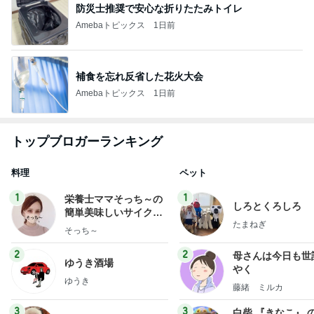
防災士推奨で安心な折りたたみトイレ
Amebaトピックス
1日前
補食を忘れ反省した花火大会
Amebaトピックス
1日前
トップブロガーランキング
料理
ペット
1
1
栄養士ママそっち～の
しろとくろしろ
簡単美味しいサイクル
たまねぎ
献立
そっち～
2
2
母さんは今日も世
ゆうき酒場
やく
ゆうき
藤緒 ミルカ
3
3
白柴 『きなこ』 