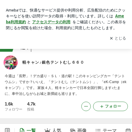
軽キャン♪銀色テントむし６６０
アプリをダウンロードして
ブログの更新通知
を受け取りまし
開く
ょう。
ranking
B級グルメマニアジャンル
424
軽キャン♪銀色テントむし６６０
今週は「長野」！デカ盛り・ＳＬ・道の駅！このキャンピングカー「テント
ウムシ」ですか？いいえ、「テントむし（テントムシ）」、「eK-Camp（ek
キャンプ）」です。 家族４人、軽キャンカーで日本全国行脚します♪たま
に、車中泊しながらお城と新撰組も巡ります。
1.6k
4.7k
フォロー
フォロワー
投稿
一覧
人気
画像
テーマ