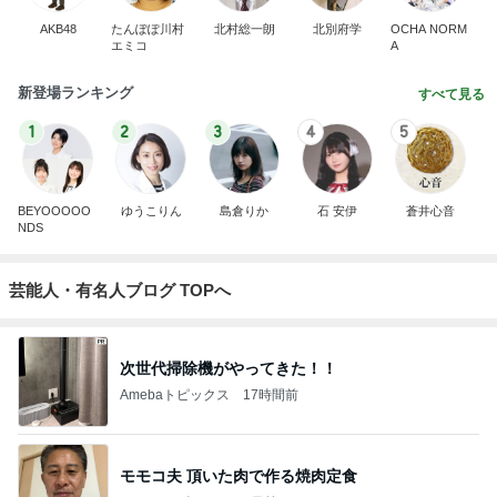
AKB48
たんぽぽ川村
北村総一朗
北別府学
OCHA NORM
エミコ
A
新登場ランキング
すべて見る
1
2
3
4
5
BEYOOOOO
ゆうこりん
島倉りか
石 安伊
蒼井心音
NDS
芸能人・有名人ブログ TOPへ
次世代掃除機がやってきた！！
Amebaトピックス
17時間前
モモコ夫 頂いた肉で作る焼肉定食