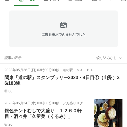
広告を表示できませんでした
記事の表示
絞り込みなし
2023年05月28日(日) 03時00分00秒
・
道の駅・ＳＡ・ＰＡ
関東「道の駅」スタンプラリー2023・4日目①（山梨）3
6/183駅
80
2023年05月24日(水) 03時00分00秒
・
デカ盛りＢグル・千葉
銀色テントむしで大盛り…１２６０軒
目・酒々井「久留美（くるみ）」
20