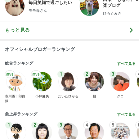
毎日笑顔で過ごしたい
楽ブログ
モモ母さん
ひろ☆みき
もっと見る
オフィシャルブロガーランキング
総合ランキング
すべて見る
1
2
3
市川團十郎白
小林麻央
だいたひかる
桃
クロ
猿
急上昇ランキング
すべて見る
1
2
3
4
5