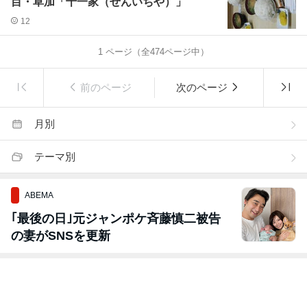
目・草加「千一家（せんいちや）」
12
1
ページ（全
474
ページ中）
前のページ
次のページ
月別
テーマ別
ABEMA
｢最後の日｣元ジャンポケ斉藤慎二被告
の妻がSNSを更新