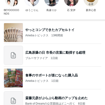
BEYOOOOO
ゆうこりん
島倉りか
石 安伊
蒼井心音
NDS
やっとコンプできたカプセルトイ
Amebaトピックス
13時間前
広島原爆の日 市長の言葉に動揺する総理
ブルーサファイア
1日前
食事のサポートが楽になった購入品
Amebaトピックス
1日前
斎藤元彦がぶらぶら動画のアップを止めた
Bank of Dreamの公営競技はどこへ行く
8日前