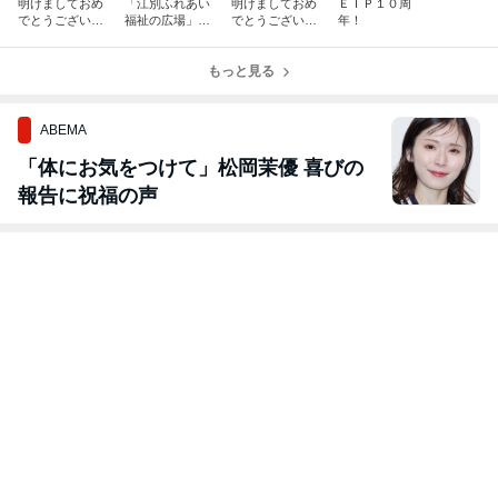
明けましておめ
「江別ふれあい
明けましておめ
ＥＩＰ１０周
でとうございま
福祉の広場」出
でとうございま
年！
す！～２０２４
演しました！
す！
～
もっと見る
ABEMA
「体にお気をつけて」松岡茉優 喜びの
報告に祝福の声