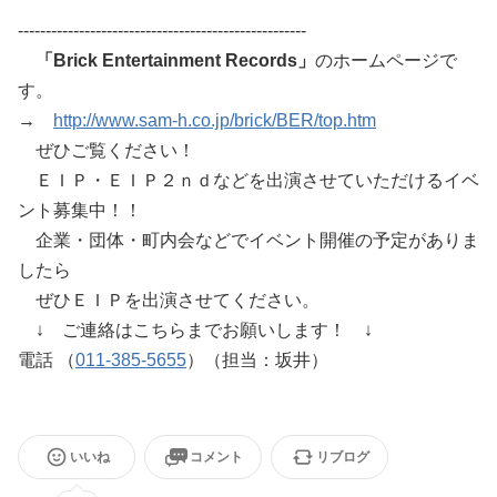
----------------------------------------------------
「Brick Entertainment Records」
のホームページで
す。
→
http://www.sam-h.co.jp/brick/BER/top.htm
ぜひご覧ください！
ＥＩＰ・ＥＩＰ２ｎｄなどを出演させていただけるイベ
ント募集中！！
企業・団体・町内会などでイベント開催の予定がありま
したら
ぜひＥＩＰを出演させてください。
↓ ご連絡はこちらまでお願いします！ ↓
電話 （
011-385-5655
）（担当：坂井）
いいね
コメント
リブログ