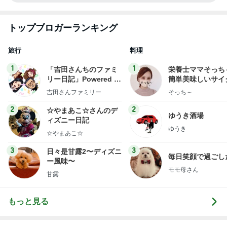
トップブロガーランキング
旅行
料理
1
1
「吉田さんちのファミ
栄養士ママそっち
リー日記」Powered b
簡単美味しいサイ
y Ameba 吉田さんファ
献立
吉田さんファミリー
そっち～
ミリーオフィシャルブ
ログ
2
2
☆やまあこ☆さんのデ
ゆうき酒場
ィズニー日記
ゆうき
☆やまあこ☆
3
3
日々是甘露2〜ディズニ
毎日笑顔で過ごし
ー風味〜
モモ母さん
甘露
もっと見る