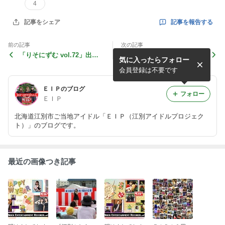
4
記事を報告する
記事をシェア
前の記事
次の記事
「りそにずむ vol.72」出演
今後の予定～12/16,24,1/13
気に入ったらフォロー
しました！
～
会員登録は不要です
ＥＩＰのブログ
フォロー
ＥＩＰ
北海道江別市ご当地アイドル「ＥＩＰ（江別アイドルプロジェク
ト）」のブログです。
最近の画像つき記事