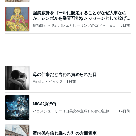
涅槃寂静をゴールに設定することがなぜ大事なの
か、シンボルを受容可能なメッセージとして投げる
ことが
気功師から見たバレエとヒーリングのコツ～「まと
3日前
いのば」ブログ
母の仕事だと言われ責められた日
Amebaトピックス
1日前
NISA①(;'∀')
パラスジュエリー（白美女神宝珠）の夢の記録
14日前
（続編）
案内係を信じ乗った別の方面電車
Amebaトピックス
10時間前
ラーメン二郎 新潟店【新潟市中央区】ラーメン小
つけメン変更 ツルパツ麺が旨い新潟二郎のつけ麺