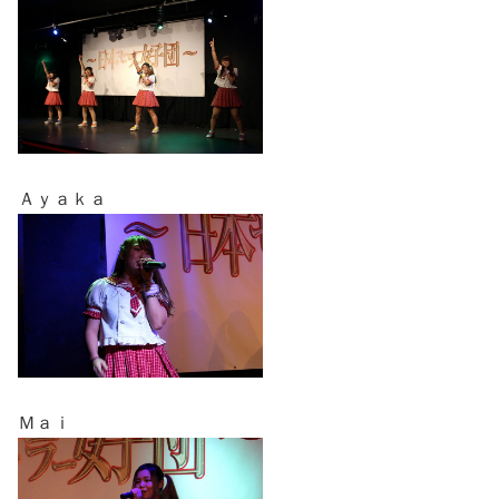
Ａｙａｋａ
Ｍａｉ