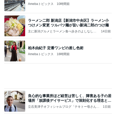
主に新潟グルメとラーメン食べ歩きのよしなしご
14日前
と
柏木由紀子 定番ワンピの差し色術
Amebaトピックス
18時間前
良心的な事業所ほど経営は苦しく、障害ある子の居
場所「放課後デイサービス」で深刻化する理念と現
実の
立石美津子オフィシャルブログ「テキトー母さんの
1日前
すすめ」Powered by Ameba