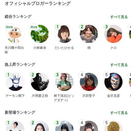
オフィシャルブロガーランキング
総合ランキング
すべて見る
1
2
3
市川團十郎白
小林麻央
だいたひかる
桃
クロ
猿
急上昇ランキング
すべて見る
1
2
3
4
5
デーモン閣下
片岡愛之助
林下清志(ビッ
沢田聖子
金沢克彦
グダディ)
新登場ランキング
すべて見る
1
2
3
4
5