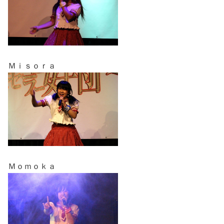
Ｍｉｓｏｒａ
Ｍｏｍｏｋａ