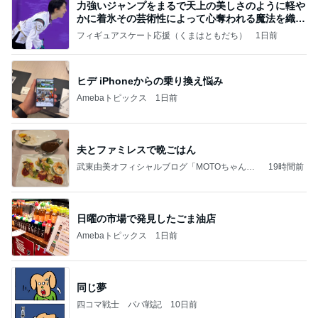
力強いジャンプをまるで天上の美しさのように軽や
かに着氷その芸術性によって心奪われる魔法を織り
なす
フィギュアスケート応援（くまはともだち）
1日前
ヒデ iPhoneからの乗り換え悩み
Amebaトピックス
1日前
夫とファミレスで晩ごはん
武東由美オフィシャルブログ「MOTOちゃんと
19時間前
のはっぴぃな毎日」Powered by Ameba
日曜の市場で発見したごま油店
Amebaトピックス
1日前
同じ夢
四コマ戦士 パパ戦記
10日前