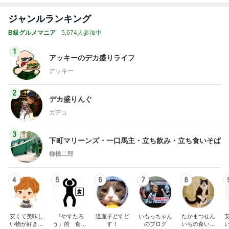
ジャンルランキング
B級グルメマニア
5,674人参加中
1
アッキーのデカ盛りライフ
アッキー
2
デカ盛りんぐ
ガデュ
3
下町マリーンズ・一口馬主・立ち飲み・立ち食いそば
柳橋二郎
4
5
6
7
8
安くて美味し
『やすたろ
道産子どすど
いもっちゃん
たかまつせん
い物が好き☆
う』的 食の
す！
のブログ
いちの食い散