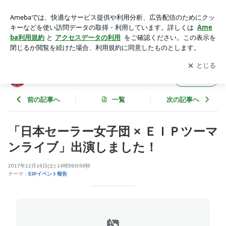
「日本セーラー女子団 × ＥＩＰツーマンライブ」出演しまし
た！ | ＥＩＰのブログ
アプリをダウンロードして
ブログの更新通知
を受け取りまし
開く
ょう。
ＥＩＰのブログ
フォロー
前の記事へ
一覧
次の記事へ
「日本セーラー女子団 × ＥＩＰツーマ
ンライブ」出演しました！
2017年12月16日(土) 14時59分59秒
テーマ：
EIPイベント報告