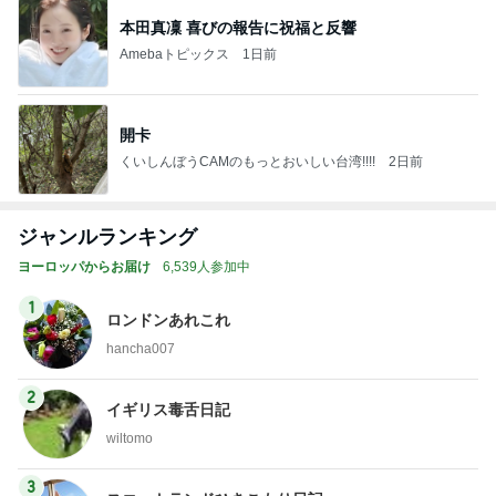
本田真凜 喜びの報告に祝福と反響
Amebaトピックス
1日前
開卡
くいしんぼうCAMのもっとおいしい台湾!!!!
2日前
ジャンルランキング
ヨーロッパからお届け
6,539人参加中
1
ロンドンあれこれ
hancha007
2
イギリス毒舌日記
wiltomo
3