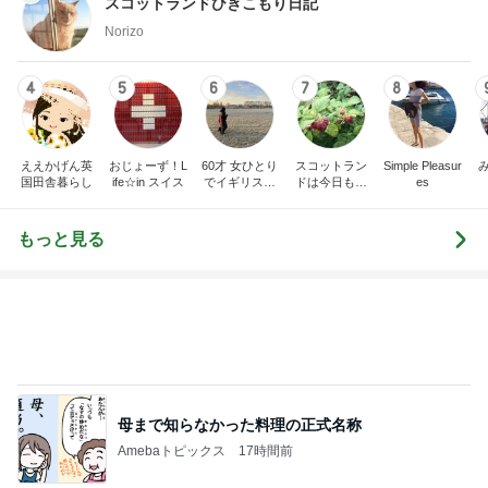
スコットランドひきこもり日記
Norizo
4
5
6
7
8
ええかげん英
おじょーず！L
60才 女ひとり
スコットラン
Simple Pleasur
国田舎暮らし
ife☆in スイス
でイギリスに
ドは今日も曇
es
移住
り空
もっと見る
母まで知らなかった料理の正式名称
Amebaトピックス
17時間前
募集した日にアンケートが出た犬
Amebaトピックス
1日前