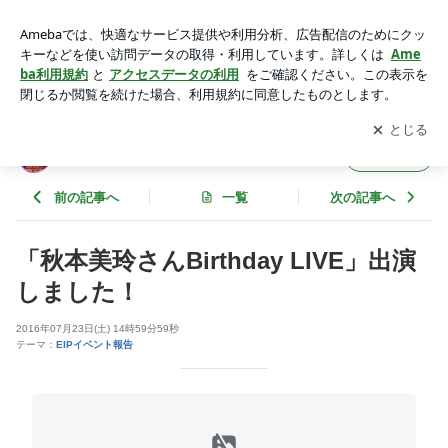
「秋本美玲さんBirthday LIVE」出演しました！ | ＥＩＰのブロ
グ
アプリをダウンロードして
ブログの更新通知
を受け取りまし
開く
ょう。
ＥＩＰのブログ
フォロー
前の記事へ
一覧
次の記事へ
「秋本美玲さんBirthday LIVE」出演
しました！
2016年07月23日(土) 14時59分59秒
テーマ：
EIPイベント報告