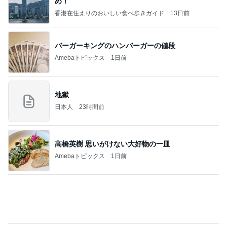
コストコで子どもが喜ぶ手土産
Amebaトピックス
1日前
アンジャ児嶋さん相葉ちゃんと食事で紹介された仲
のいい後輩にコイツとは仲よく出来ないと思った
喋り場ならぬ語り場(仮)
9日前
黒が良くグレーも購入したワンピ