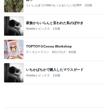
記事を読む
広川ひかる 美味しい与論島のお酢
Amebaトピックス
1日前
【ANAプレミアムクラス初体験】雷で50分遅延…
沖縄往復で分かった「余裕を買う」価値
華麗なるスタバマダム
2日前
買うか悩んで朝を迎えたら完売
Amebaトピックス
18時間前
最近の香港で食べて感動したもの、いろいろまと
め！
香港在住えりのおいしい食べ歩きガイド
13日前