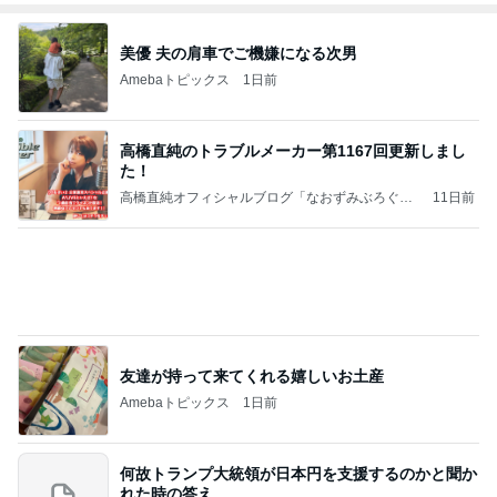
Amebaトピックス
19時間前
8月6日「めざましテレビ」林佑香さん着用のウィル
セレクションの小花刺繍タックスリーブカーディガ
ン
れなのブログ
6時間前
2000円のふわっふわなメロンかき氷
Amebaトピックス
16時間前
相続税を、払えないで、売りに出されて不動産は、
外国のお金持ちに買われているそうです。やばいで
すよ
ht9299yzf祈りのブログ
5日前
病気で実感した家族との大切な時間
Amebaトピックス
1日前