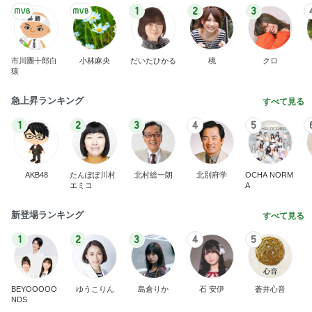
AKB48
たんぽぽ川村
北村総一朗
北別府学
OCHA NORM
エミコ
A
新登場ランキング
すべて見る
1
2
3
4
5
BEYOOOOO
ゆうこりん
島倉りか
石 安伊
蒼井心音
NDS
モト冬樹 愛犬は誰と寝たいのか
Amebaトピックス
1日前
8月2日放送のTBS「週刊さんまとマツコ」先週に引
き続き出演します♪
植草美幸オフィシャルブログ Powered by Ameba
5日前