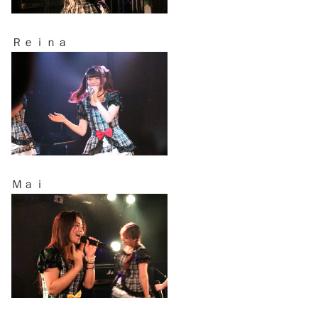
Ｒｅｉｎａ
Ｍａｉ