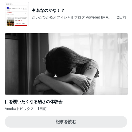
バーガーキングのハンバーガーの値段
Amebaトピックス
1日前
地獄
日本人
23時間前
高橋英樹 思いがけない大好物の一皿
Amebaトピックス
1日前
敬三さんも言いよったのよか。そうか。それは茂美
のしてはならない禁じ手だったな。陣内が言いよる
のよ
nanasantojiroのブログ
2日前