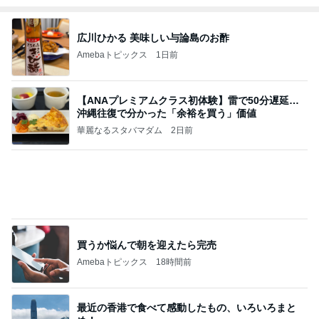
高橋直純オフィシャルブログ「なおずみぶろぐ」
11日前
Powered by Ameba
友達が持って来てくれる嬉しいお土産
Amebaトピックス
1日前
何故トランプ大統領が日本円を支援するのかと聞か
れた時の答え
nokoarikonのブログ
1日前
リテーナー紛失で約23,000円の出費
Amebaトピックス
1日前
話題のスイカ丸ごとアイス♡
さとみるくのロサンゼルス⇔ハワイ夢日記
6日前