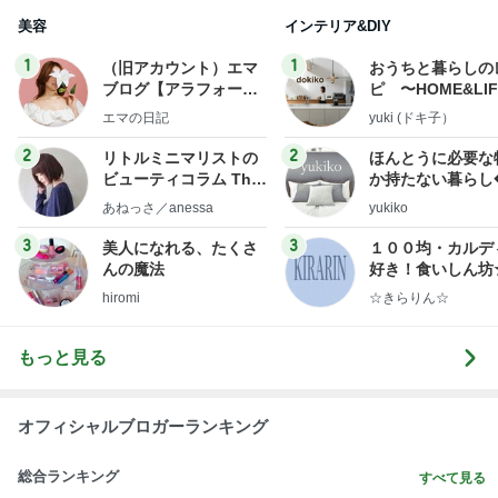
uty colum
ンテリアのきろく
3
3
美人になれる、たくさ
１００均・カルデ
んの魔法
好き！食いしん坊
らりん☆のブログ
hiromi
☆きらりん☆
もっと見る
オフィシャルブロガーランキング
総合ランキング
すべて見る
1
2
3
市川團十郎白
小林麻央
だいたひかる
桃
クロ
猿
急上昇ランキング
すべて見る
1
2
3
4
5