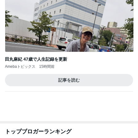
田丸麻紀 47歳で人生記録を更新
Amebaトピックス
15時間前
記事を読む
トップブロガーランキング
美容
インテリア&DIY
1
1
（旧アカウント）エマ
おうちと暮らしの
ブログ【アラフォー会
ピ 〜HOME&LI
社売却セカンドライ
エマの日記
yuki (ドキ子）
フ】
2
2
リトルミニマリストの
ほんとうに必要な
ビューティコラム The
か持たない暮らし
little minimalist's bea
ep Life Simple
あねっさ／anessa
yukiko