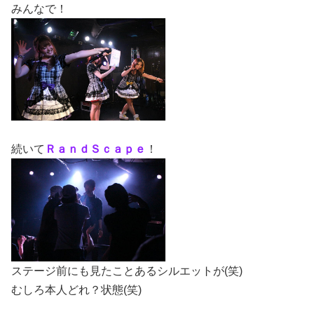
みんなで！
続いて
ＲａｎｄＳｃａｐｅ
！
ステージ前にも見たことあるシルエットが(笑)
むしろ本人どれ？状態(笑)