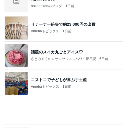
ポッキー以来の・・・初ビーナス♪
ＳＲ♡ＬＯＶＥＲの・・・キックでＧＯ♪
11日前
可愛いに決まってる裾レースの購入品