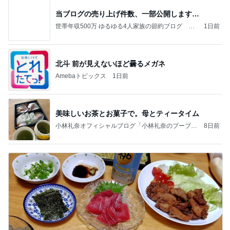
当ブログの売り上げ件数、一部公開します…
世帯年収500万 ゆるゆる4人家族の節約ブログ 〜
1日前
ケチ旦那と金銭感覚マヒ嫁の日々〜
北斗 前が見えないほど曇るメガネ
Amebaトピックス
1日前
美味しいお茶とお菓子で。母とティータイム
小林礼奈オフィシャルブログ「小林礼奈のブーブー
8日前
ブログ」Powered by Ameba