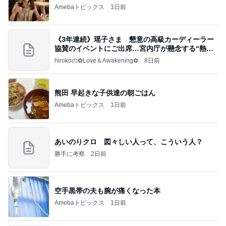
Amebaトピックス
1日前
《3年連続》瑶子さま 懇意の高級カーディーラー
協賛のイベントにご出席…宮内庁が懸念する“熱心
すぎ
hirokoの✿Love＆Awakening✿
8日前
熊田 早起きな子供達の朝ごはん
Amebaトピックス
1日前
あいのりクロ 図々しい人って、こういう人？
勝手に考察
2日前
空手黒帯の夫も腕が痛くなった本
Amebaトピックス
1日前