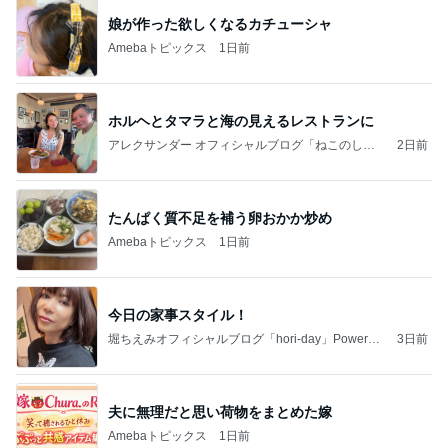
娘が作った欲しくなるカチューシャ
Amebaトピックス
1日前
ホルヘとタマラと海の見えるレストランに
アレクサンダー オフィシャルブログ「ねこのしっ
2日前
ぽ欲しいな」Powered by Ameba
たんぱく質不足を補う卵おかか炒め
Amebaトピックス
1日前
今日の家事スタイル！
堀ちえみオフィシャルブログ「hori-day」Powered
3日前
by Ameba
夫に無理だと思い荷物をまとめた嫁
Amebaトピックス
1日前