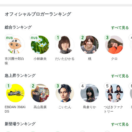
オフィシャルブロガーランキング
総合ランキング
すべて見る
1
2
3
市川團十郎白
小林麻央
だいたひかる
桃
クロ
猿
急上昇ランキング
すべて見る
1
2
3
4
5
EBiDAN 39&Ki
高山善廣
こいたん
島倉りか
つばきファク
DS
トリー
新登場ランキング
すべて見る