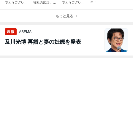
でとうございま
福祉の広場」出
でとうございま
年！
す！～２０２４
演しました！
す！
～
もっと見る
速報
ABEMA
及川光博 再婚と妻の妊娠を発表