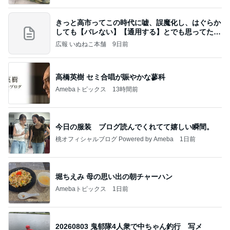
きっと高市ってこの時代に嘘、誤魔化し、はぐらか
しても【バレない】【通用する】とでも思ってたん
だろ
広報 いぬねこ本舗
9日前
高橋英樹 セミ合唱が賑やかな蓼科
Amebaトピックス
13時間前
今日の服装 ブログ読んでくれてて嬉しい瞬間。
桃オフィシャルブログ Powered by Ameba
1日前
堀ちえみ 母の思い出の朝チャーハン
Amebaトピックス
1日前
20260803 鬼郁隊4人衆で中ちゃん釣行 写メ