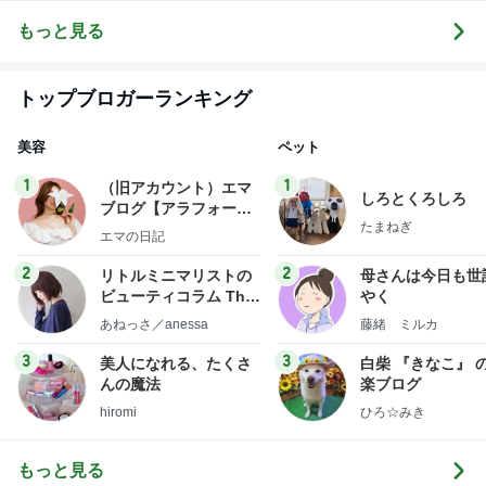
5
ブ
もっと見る
トップブロガーランキング
美容
ペット
1
1
（旧アカウント）エマ
しろとくろしろ
ブログ【アラフォー会
たまねぎ
社売却セカンドライ
エマの日記
フ】
2
2
リトルミニマリストの
母さんは今日も世
ビューティコラム The
やく
little minimalist's bea
あねっさ／anessa
藤緒 ミルカ
uty colum
3
3
美人になれる、たくさ
白柴 『きなこ』 
んの魔法
楽ブログ
hiromi
ひろ☆みき
もっと見る