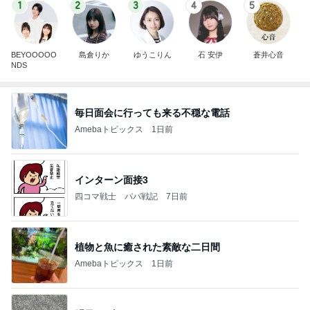
1
2
3
4
5
BEYOOOOO
島倉りか
ゆうこりん
石 安伊
蒼井心音
NDS
毎日面会に行っても来る不穏な電話
Amebaトピックス
1日前
インターン面接3
四コマ戦士 パパ戦記
7日前
植物と魚に癒された素敵な二日間
Amebaトピックス
1日前