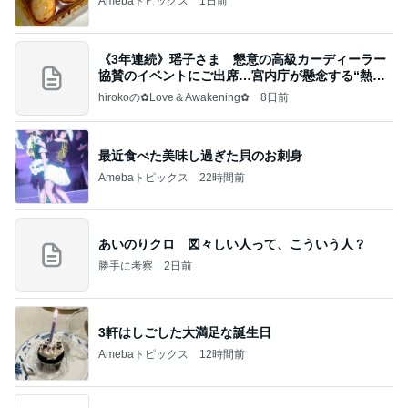
Amebaトピックス
1日前
《3年連続》瑶子さま 懇意の高級カーディーラー
協賛のイベントにご出席…宮内庁が懸念する“熱心
すぎ
hirokoの✿Love＆Awakening✿
8日前
最近食べた美味し過ぎた貝のお刺身
Amebaトピックス
22時間前
あいのりクロ 図々しい人って、こういう人？
勝手に考察
2日前
3軒はしごした大満足な誕生日
Amebaトピックス
12時間前