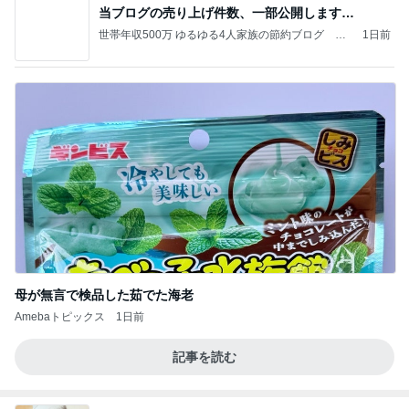
当ブログの売り上げ件数、一部公開します…
世帯年収500万 ゆるゆる4人家族の節約ブログ 〜
1日前
ケチ旦那と金銭感覚マヒ嫁の日々〜
母が無言で検品した茹でた海老
Amebaトピックス
1日前
記事を読む