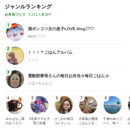
ジャンルランキング
お弁当づくり
5,211人参加中
1
酒ポンコツ女の息子LOVE blog♡♡
kana♡♡♡
2
ｒｉｉ＊ごはんアルバム
ｒｉｉ
3
運動部寮母さんの毎日お弁当☆毎日ごはん☆
☆はーちゃん☆
4
5
6
7
8
みかぱちこ家
3兄弟ママも子
ぴこれの毎日
大家族の愛情
子連れdeリゾ
のおうちでご
育て終盤
コレクション
ごはんとお弁
ート、時々キ
はん
♬.*ﾟ
当❤︎
ャラ弁