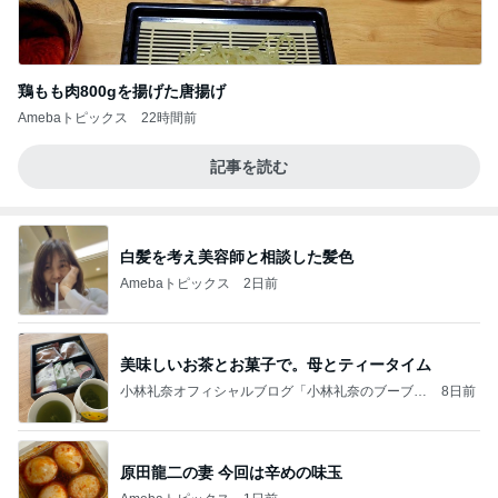
鶏もも肉800gを揚げた唐揚げ
Amebaトピックス
22時間前
記事を読む
白髪を考え美容師と相談した髪色
Amebaトピックス
2日前
美味しいお茶とお菓子で。母とティータイム
小林礼奈オフィシャルブログ「小林礼奈のブーブー
8日前
ブログ」Powered by Ameba
原田龍二の妻 今回は辛めの味玉