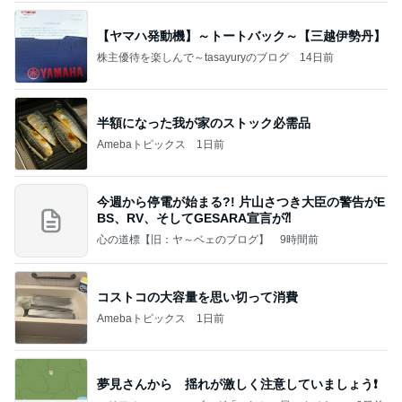
【ヤマハ発動機】～トートバック～【三越伊勢丹】
株主優待を楽しんで～tasayuryのブログ
14日前
半額になった我が家のストック必需品
Amebaトピックス
1日前
今週から停電が始まる?! 片山さつき大臣の警告がE
BS、RV、そしてGESARA宣言が⁈
心の道標【旧：ヤ～ベェのブログ】
9時間前
コストコの大容量を思い切って消費
Amebaトピックス
1日前
夢見さんから 揺れが激しく注意していましょう❗️