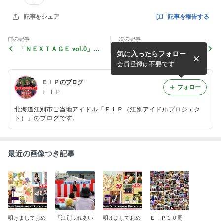
記事を報告する
記事をシェア
前の記事
次の記事
「ＮＥＸＴＡＧＥ vol.0」出
今週のイベント～5/3,4,5,8～
気に入ったらフォロー
演しました！
会員登録は不要です
ＥＩＰのブログ
フォロー
ＥＩＰ
北海道江別市ご当地アイドル「ＥＩＰ（江別アイドルプロジェク
ト）」のブログです。
最近の画像つき記事
明けましておめ
「江別ふれあい
明けましておめ
ＥＩＰ１０周