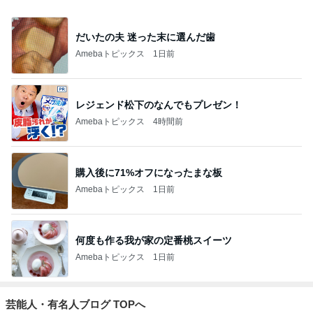
Bank of Dreamの公営競技はどこへ行く
9日前
ジャンルランキング
猫との生活
26,774人参加中
1
母さんは今日も世話をやく
藤緒 ミルカ
2
猫マンガ 米子さん
米子（こめこ）
3
ＮＰＯ法人ねこけん Official Blog
ＮＰＯ法人ねこけん
4
5
6
7
8