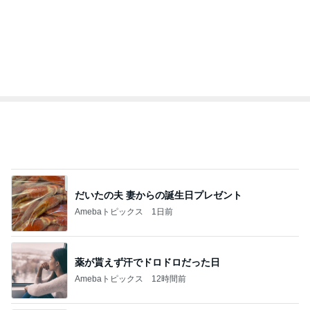
急上昇ランキング
すべて見る
1
2
3
4
5
デーモン閣下
片岡愛之助
林下清志(ビッ
沢田聖子
金沢克彦
グダディ)
新登場ランキング
すべて見る
1
2
3
4
5
BEYOOOOO
島倉りか
ゆうこりん
石 安伊
蒼井心音
NDS