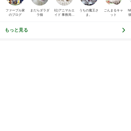
母さんは今日も世話を
ほんとうに必要な
やく
か持たない暮らし
ep Life Simple
藤緒 ミルカ
yukiko
ンテリアのきろく
3
3
白柴 『きなこ』 のお気
１００均・カルデ
楽ブログ
好き！食いしん坊
らりん☆のブログ
ひろ☆みき
☆きらりん☆
もっと見る
オフィシャルブロガーランキング
総合ランキング
すべて見る
1
2
3
市川團十郎白
小林麻央
だいたひかる
桃
クロ
猿