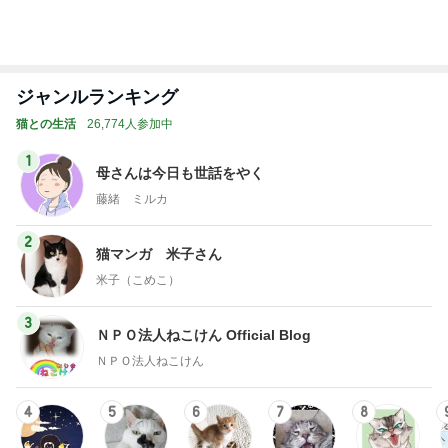
高くて悩んだ息子のためのからくり箱
Amebaトピックス
1日前
記事を読む
トップブロガーランキング
ペット
インテリア&DIY
1
1
おうちと暮らしの
しろとくろしろ
ピ 〜HOME&LI
たまねぎ
yuki (ドキ子）
2
2