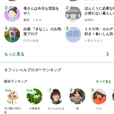
７人待ち
沢田聖子オフィシャルブログ「In My Heartな旅日
2日前
記」by Ameba
親の期待で言えなかった本当の気持
Amebaトピックス
1日前
広島原爆の日 市長の言葉に動揺する総理
ブルーサファイア
1日前