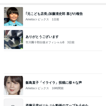
ファーブル家
まだらダラダ
社)アニマルエ
うちの魔王さ
ごんまるキャ
N
のブログ
ラ猫
イド 事務局＆
ま。
ット
みんなの日記
もっと見る
だいたの夫 妻からの誕生日プレゼント
Amebaトピックス
1日前
薬が貰えず汗でドロドロだった日
Amebaトピックス
12時間前
新しい主治医からのありがたい提案