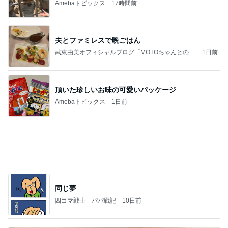
(長期保存カレーライスセット)
たかたんのコストコ通への道
8日前
韓国で買ったコスパのいいお菓子
Amebaトピックス
15時間前
力強いジャンプをまるで天上の美しさのように軽や
かに着氷その芸術性によって心奪われる魔法を織り
なす
フィギュアスケート応援（くまはともだち）
2日前