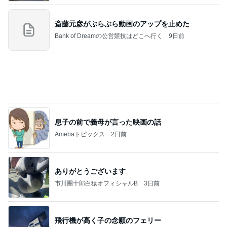
学生
日本人
7日前
幸せすぎた唯一無二の鮪のテール
Amebaトピックス
1日前
2026/08/07(K) 4本
何でかな？何でだろ？
44分前
半年以上探した住み替えを一旦終了
Amebaトピックス
17時間前