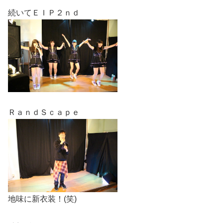
続いてＥＩＰ２ｎｄ
ＲａｎｄＳｃａｐｅ
地味に新衣装！(笑)