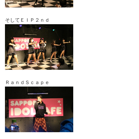
そしてＥＩＰ２ｎｄ
ＲａｎｄＳｃａｐｅ