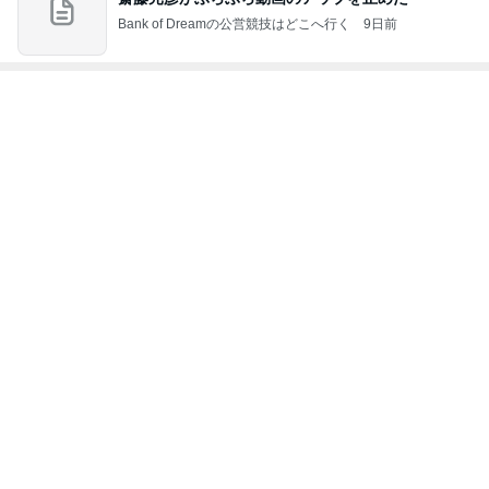
Amebaトピックス
9時間前
次世代掃除機がやってきた！！
Amebaトピックス
4時間前
17年ぶりに会った歌手の後輩と昔話
Amebaトピックス
1日前