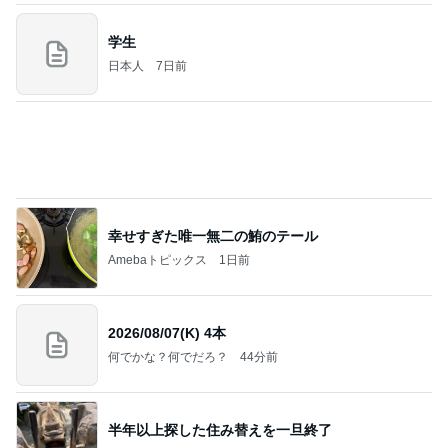
お願い
モンスターアクアリウム＆レプタイルズ 買取販売
8日前
情報
かとうかず子 夕張メロンと勘違い
Amebaトピックス
1日前
義母は観念した？
トンデモ義母ンヌからのストレスがヤバい。
2日前
肉肉しい黒毛和牛とボロネーゼ
Amebaトピックス
2日前