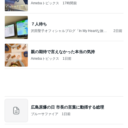
夫とファミレスで晩ごはん
武東由美オフィシャルブログ「MOTOちゃんとのは
1日前
っぴぃな毎日」Powered by Ameba
頂いた珍しいお味の可愛いパッケージ
Amebaトピックス
1日前
同じ夢
四コマ戦士 パパ戦記
10日前