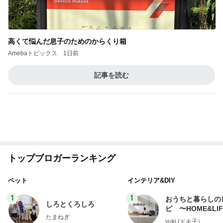
斎藤元彦がぶらぶら動画のアップを止めた
Bank of Dreamの公営競技はどこへ行く
9日前
息子の前で義母が言った映画の話
Amebaトピックス
2日前
ありがとうございます
市川團十郎白猿オフィシャルB
3日前
飛行機が高く子の念願のフェリー
Amebaトピックス
17時間前