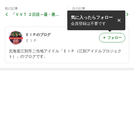
前の記事
次の記事
「ＶＶＴ ２日目～昼・夜
来週末のイベント～3/19～
気に入ったらフォロー
～」出演しました！
会員登録は不要です
ＥＩＰのブログ
フォロー
ＥＩＰ
北海道江別市ご当地アイドル「ＥＩＰ（江別アイドルプロジェク
ト）」のブログです。
最近の画像つき記事
明けましておめ
「江別ふれあい
明けましておめ
ＥＩＰ１０周
でとうございま
福祉の広場」出
でとうございま
年！
す！～２０２４
演しました！
す！
～