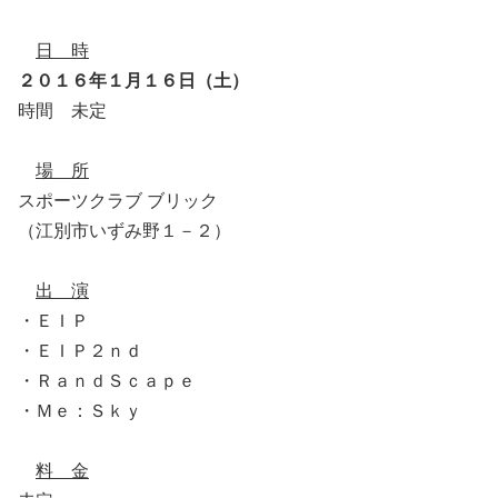
日 時
２０１６年１月１６日（土）
時間 未定
場 所
スポーツクラブ ブリック
（江別市いずみ野１－２）
出 演
・ＥＩＰ
・ＥＩＰ２ｎｄ
・ＲａｎｄＳｃａｐｅ
・Ｍｅ：Ｓｋｙ
料 金