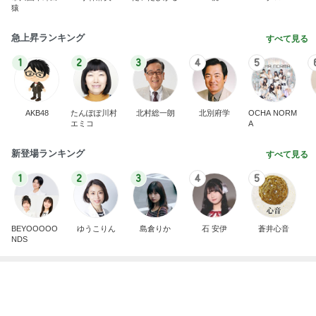
猿
急上昇ランキング
すべて見る
1
2
3
4
5
AKB48
たんぽぽ川村
北村総一朗
北別府学
OCHA NORM
エミコ
A
新登場ランキング
すべて見る
1
2
3
4
5
BEYOOOOO
ゆうこりん
島倉りか
石 安伊
蒼井心音
NDS
予想以上の映画第二弾の入場特典
Amebaトピックス
11時間前