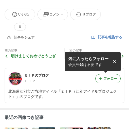
いいね
コメント
リブログ
8
記事を報告する
記事をシェア
前の記事
次の記事
明けましておめでとうござい
「ＶＶＸ vol.2」出演しまし
気に入ったらフォロー
ます！
た！
会員登録は不要です
ＥＩＰのブログ
フォロー
ＥＩＰ
北海道江別市ご当地アイドル「ＥＩＰ（江別アイドルプロジェク
ト）」のブログです。
最近の画像つき記事