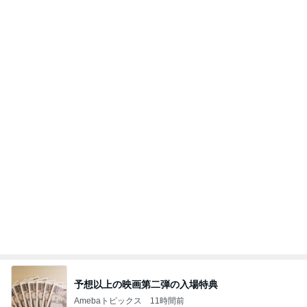
8月2日放送のTBS「週刊さんまとマツコ」先週に引
き続き出演します♪
植草美幸オフィシャルブログ Powered by Ameba
5日前
実家じまいを経験していない両親
Amebaトピックス
2日前
開卡
くいしんぼうCAMのもっとおいしい台湾!!!!
2日前
和牛や蟹も食べ放題のお得なディナー