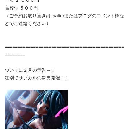
一般 １,５００円
高校生 ５００円
（ご予約お取り置きはTwitterまたはブログのコメント欄な
どでご連絡ください）
==============================================
========
ついでに２月の予告～！
江別でサブカルの祭典開催！！