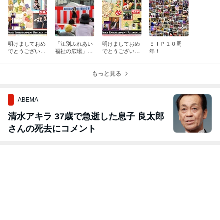
明けましておめ
「江別ふれあい
明けましておめ
ＥＩＰ１０周
でとうございま
福祉の広場」出
でとうございま
年！
す！～２０２４
演しました！
す！
～
もっと見る
ABEMA
清水アキラ 37歳で急逝した息子 良太郎
さんの死去にコメント