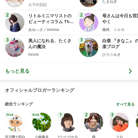
たまねぎ
社売却セカンドライ
エマの日記
フ】
2
2
リトルミニマリストの
母さんは今日も世
ビューティコラム The
やく
little minimalist's bea
あねっさ／anessa
藤緒 ミルカ
uty colum
3
3
美人になれる、たくさ
白柴 『きなこ』 
んの魔法
楽ブログ
hiromi
ひろ☆みき
もっと見る
オフィシャルブロガーランキング
総合ランキング
すべて見る
1
2
3
市川團十郎白
小林麻央
だいたひかる
桃
クロ