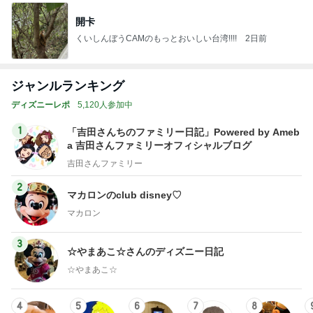
開卡
くいしんぼうCAMのもっとおいしい台湾!!!!
2日前
ジャンルランキング
ディズニーレポ
5,120人参加中
1
「吉田さんちのファミリー日記」Powered by Ameb
a 吉田さんファミリーオフィシャルブログ
吉田さんファミリー
2
マカロンのclub disney♡
マカロン
3
☆やまあこ☆さんのディズニー日記
☆やまあこ☆
4
5
6
7
8