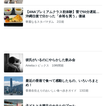
Amebaトピックス
1日前
地獄
日本人
1日前
アグネス 孫と遊んでできた愛の勲章
Amebaトピックス
1日前
敬三さんも言いよったのよか。そうか。それは茂美
のしてはならない禁じ手だったな。陣内が言いよる
のよ
nanasantojiroのブログ
2日前