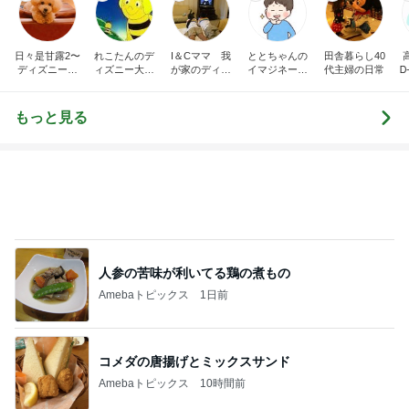
日々是甘露2〜
れこたんのデ
I＆Cママ 我
ととちゃんの
田舎暮らし40
ディズニー風
ィズニー大好
が家のディズ
イマジネーシ
代主婦の日常
Ꭰ
味〜
き♡孫4人
ニー♡ブログ
ョンタイム
もっと見る
人参の苦味が利いてる鶏の煮もの
Amebaトピックス
1日前
コメダの唐揚げとミックスサンド
Amebaトピックス
10時間前