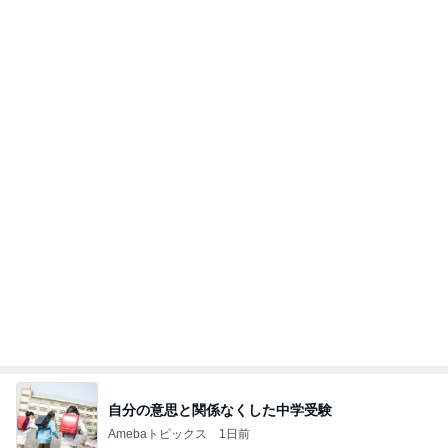
【ANAプレミアムクラス初体験】雷で50分遅延…
沖縄往復で分かった「余裕を買う」価値
華麗なるスタバマダム
2日前
彼氏がいるのにやらかした飲み会
Amebaトピックス
10時間前
最近の香港で食べて感動したもの、いろいろまと
め！
香港在住えりのおいしい食べ歩きガイド
13日前
子どもと大満足のホテルのプール