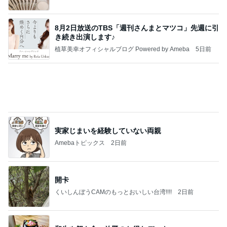
Amebaトピックス
1日前
TOPTOY☆Cocoa Workshop
ディズニーファン Dのブログ
8日前
SNSで見掛け一目惚れしたお菓子缶
Amebaトピックス
1日前
有名なのかな！？
だいたひかるオフィシャルブログ Powered by Ame
2日前
ba