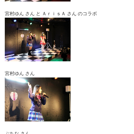
宮村ゆん さん と ＡｒｉｓＡ さん のコラボ
宮村ゆん さん
ぶちな さん