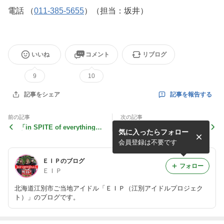
電話 （
011-385-5655
）（担当：坂井）
いいね
コメント
リブログ
9
10
記事を報告する
記事をシェア
前の記事
次の記事
「in SPITE of everything」
「VVA vol.1」と「デザイン
気に入ったらフォロー
出演します！
変更」
会員登録は不要です
ＥＩＰのブログ
フォロー
ＥＩＰ
北海道江別市ご当地アイドル「ＥＩＰ（江別アイドルプロジェク
ト）」のブログです。