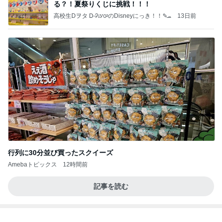
る？！夏祭りくじに挑戦！！！
高校生Dヲタ Ꭰ-ᎮꭵꭹꭴのDisneyにっき！！✎ܚ
13日前
行列に30分並び買ったスクイーズ
Amebaトピックス
12時間前
記事を読む