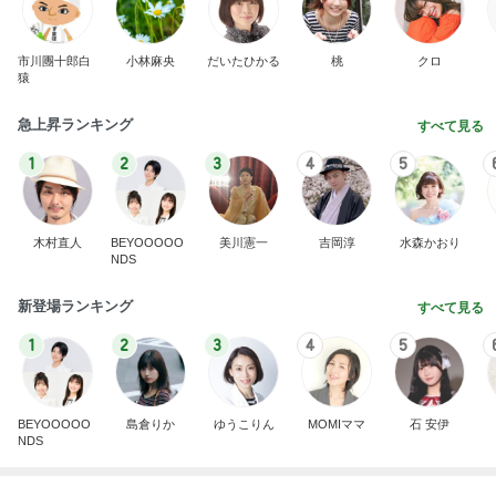
市川團十郎白
小林麻央
だいたひかる
桃
クロ
猿
急上昇ランキング
すべて見る
1
2
3
4
5
木村直人
BEYOOOOO
美川憲一
吉岡淳
水森かおり
NDS
新登場ランキング
すべて見る
1
2
3
4
5
BEYOOOOO
島倉りか
ゆうこりん
MOMIママ
石 安伊
NDS