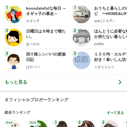
1
1
kosodatefulな毎日 ～
おうちと暮らしの
オギャ子の暴走～
ピ 〜HOME&LI
オギャ子
yuki (ドキ子）
2
2
日曜日は９時まで寝た
ほんとうに必要な
い。
か持たない暮らし
ep Life Simple
あべかわ
yukiko
ンテリアのきろく
3
3
四十路シンパパの家族
１００均・カルデ
日記
好き！食いしん坊
らりん☆のブログ
はやパパ
☆きらりん☆
もっと見る
オフィシャルブロガーランキング
総合ランキング
すべて見る
1
2
3