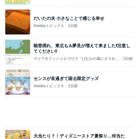
だいたの夫 小さなことで感じる幸せ
Amebaトピックス
1日前
能登揺れ、東北も⚠️夢見が増えて来ました❗️注意し
てください❗️
マリアオフィシャルブログ「ひむかの風にさそわれ
2日前
て」Powered by Ameba
センスが良過ぎて困る限定グッズ
Amebaトピックス
2日前
大当たり？！ディズニーストア夏祭り…何当た