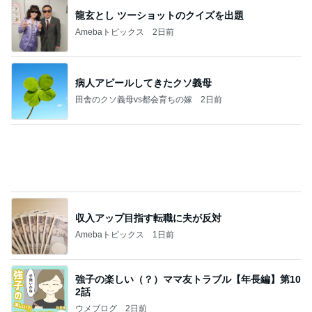
龍玄とし ツーショットのクイズを出題
Amebaトピックス
2日前
病人アピールしてきたクソ義母
田舎のクソ義母vs都会育ちの嫁
2日前
収入アップ目指す転職に夫が反対
Amebaトピックス
1日前
強子の楽しい（？）ママ友トラブル【年長編】第10
2話
ウメブログ
2日前