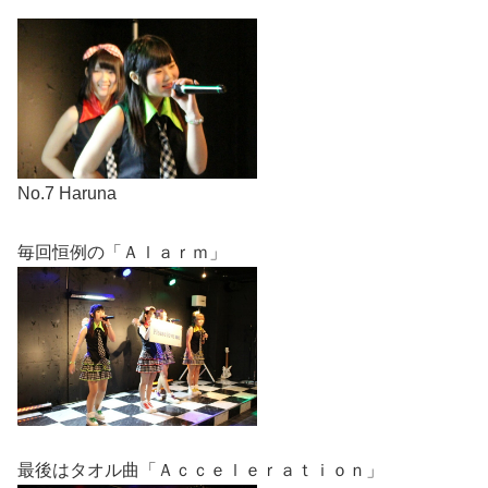
No.7 Haruna
毎回恒例の「Ａｌａｒｍ」
最後はタオル曲「Ａｃｃｅｌｅｒａｔｉｏｎ」