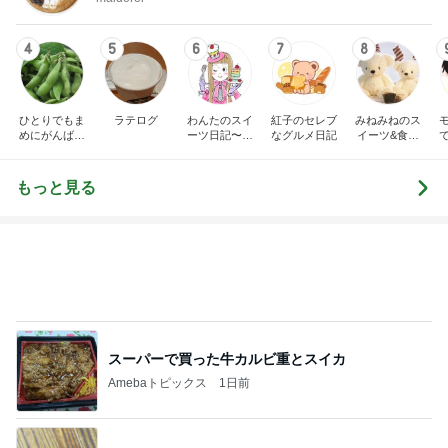
4
5
6
7
8
ひとりでもま
ラテログ
わんたのスイ
紅子のセレブ
みねみねのス
めにがんばる
ーツ日記〜小
なグルメ日記
イーツ&食パ
ブログ
さな幸せ♡コ
ンブログ❤️
ンビニスイー
ツ〜
もっと見る
スーパーで買った牛カルビ重とスイカ
Amebaトピックス
1日前