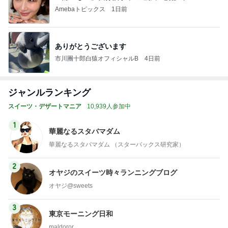
Amebaトピックス
1日前
ありがとうございます
市川團十郎白猿オフィシャルB
4日前
ジャンルランキング
スイーツ・デザートマニア
10,939人参加中
1
華麗なるスタバマダム
華麗なるスタバマダム （スターバックス研究家）
2
オヤジのスイーツ時々ランニングブログ
オヤジ@sweets
3
東京モーニング日和
maldoror