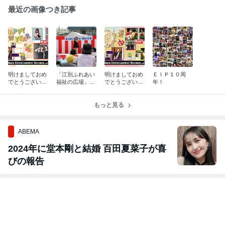
最近の画像つき記事
明けましておめ
「江別ふれあい
明けましておめ
ＥＩＰ１０周
でとうございま
福祉の広場」出
でとうございま
年！
す！～２０２４
演しました！
す！
～
もっと見る
ABEMA
2024年に堂本剛と結婚 百田夏菜子が喜
びの報告