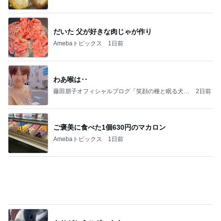
Ameba
だいた 父が好きな肉じゃが作り
Amebaトピックス
1日前
わあ喉は‥
藤田朋子オフィシャルブログ「笑顔の種と眠る犬」
2日前
Powered by Ameba
ご褒美に食べた1個630円のマカロン
Amebaトピックス
1日前