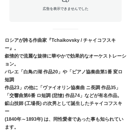
広告を表示できませんでした
ロシアが誇る作曲家『Tchaikovsky / チャイコフスキ
ー』。
叙情的で流麗な旋律に華やかで効果的なオーケストレーシ
ョン。
バレエ「白鳥の湖 作品20」や「ピアノ協奏曲第1番 変ロ
短調
作品23」の他に「ヴァイオリン協奏曲 ニ長調 作品35」
「交響曲第6番 ロ短調 (悲愴) 作品74」などが有名作品。
鉱山技師 (工場長) の次男として誕生したチャイコフスキ
ー
(1840年～1893年) は、同性愛者であった事も知られてい
ます。