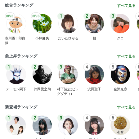
総合ランキング
すべて見る
1
2
3
市川團十郎白
小林麻央
だいたひかる
桃
クロ
猿
急上昇ランキング
すべて見る
1
2
3
4
5
デーモン閣下
片岡愛之助
林下清志(ビッ
沢田聖子
金沢克彦
グダディ)
新登場ランキング
すべて見る
1
2
3
4
5