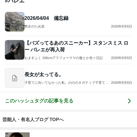
#
バレエ
2026/04/04 備忘録
艶女のため息
2026年8月6日
【バズってるあのスニーカー】スタンスミス ロ
ー バレエが再入荷
おますふく 166cmアラフォーママの服とか色々日記
2026年8月6日
長女が太ってる。
子育てに向いてなかった私。のののネガティブ子育てブ
2026年8月6日
ログ！
このハッシュタグの記事を見る
芸能人・有名人ブログ TOPへ