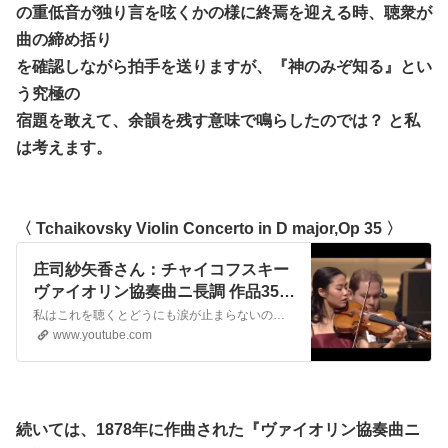
の重低音が独り言を呟くかの様に終焉を迎える時、聴衆が
曲の締め括り
を確認しながら拍手を送りますが、『神のみぞ知る』とい
う究極の
宿題を敢えて、余韻を残す意味で鳴らしたのでは？ と私
は考えます。
〈 Tchaikovsky Violin Concerto in D major,Op 35 〉
庄司紗矢香さん：チャイコフスキー
ヴァイオリン協奏曲ニ長調 作品35
2of2 / Sayaka Shoji Tchaikovsky :
私はこれを聴くとどうにも涙が止まらないのですそれは2008年、何気なくテレビを見ていた時のこと。何か面白い番組はないかとチャンネルを回していたらふと、教育テレビに映ったのがこの楽曲でした。クラシック音楽に趣味もないし早々にチャンネルを回そうとしていたのですが耳に飛び込んできたこの旋律を聴いた瞬間私は、涙が溢れてき...
Violin Concerto in D major op.35
www.youtube.com
続いては、1878年に作曲された『ヴァイオリン協奏曲ニ