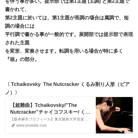
を伴う事が多い。提示部では第1主題 (主調) と第2主題で
書かれて、
第2主題に於いては、第1主題が長調の場合は属調で、短
調の場合には
平行調で書かる事が一般的です。展開部では提示部で表現
された主題
を変形、変奏させます。転調を用いる場合が特に多く
『核』の部分。
〈 Tchaikovsky The Nutcracker くるみ割り人形（ピア
ノ）〉
【超難曲】Tchaikovsky/"The
Nutcracker"チャイコフスキー/ くる
み割り人形 行進曲 森本麻衣
【森本麻衣プロフィール】東京藝術大学音楽学部ピアノ科卒業。東京藝術大学大学院音楽研究科修士課程器楽科修了。ドイツ国立ミュンヘン音楽・演劇大学大学院(ﾏｲｽﾀｰｸﾗｯｾ)修了。イタリアで行われた第３回ロケッタ市国際ピアノコンクールと第１回マデージモ国際ピアノコンクールで第１位受賞。テレビ朝日放送《関ジャニ∞のThe...
www.youtube.com