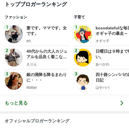
トップブロガーランキング
ファッション
子育て
1
1
妻です。ママです。女
kosodatefulな毎
です。
オギャ子の暴走～
eri.
オギャ子
2
2
40代からの大人カジュ
日曜日は９時まで
アルを品良く着こなす
い。
ファッションブログ
えりん
あべかわ
3
3
銀の滴降る降るまわり
四十路シンパパの
に・・・
日記
illallan
はやパパ
もっと見る
オフィシャルブロガーランキング