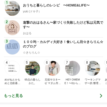
1
おうちと暮らしのレシピ 〜HOME&LIFE〜
yuki (ドキ子）
2
進撃のおはるさん〜家づくり失敗したけど私は元気で
す〜
おはる
3
１００均・カルディ大好き！食いしん坊☆きらりん☆
のブログ
☆きらりん☆
4
5
6
7
8
めがねとかも
65点の暮らし
元祖サロネー
HEY OMEM
ワーキングマ
めと北欧暮ら
かた。
ゼ マダム市川
E！〜0からの
ザー的 整理収
（
し
のほのぼのブ
家づくり〜
納 ＆ 北欧イン
ログ
テリア
もっと見る