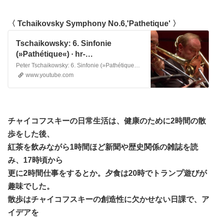
〈 Tchaikovsky Symphony No.6,'Pathetique' 〉
Tschaikowsky: 6. Sinfonie
(»Pathétique«) ∙ hr-
Sinfonieorchester ∙ Lionel
Peter Tschaikowsky: 6. Sinfonie (»Pathétique«) ∙(Auftritt) 00:00 ∙I. Adagio – Allegro non troppo 00:40 ∙ II. Allegro con grazia 21:16 ∙III. Allegro molto...
Bringuier
www.youtube.com
チャイコフスキーの日常生活は、健康のために2時間の散
歩をした後、
紅茶を飲みながら1時間ほど新聞や歴史関係の雑誌を読
み、17時頃から
更に2時間仕事をするとか。夕食は20時でトランプ遊びが
趣味でした。
散歩はチャイコフスキーの創造性に欠かせない日課で、ア
イデアを