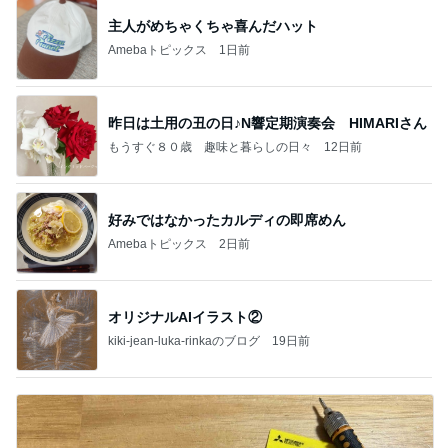
主人がめちゃくちゃ喜んだハット
Amebaトピックス
1日前
昨日は土用の丑の日♪N響定期演奏会 HIMARIさん
もうすぐ８０歳 趣味と暮らしの日々
12日前
好みではなかったカルディの即席めん
Amebaトピックス
2日前
オリジナルAIイラスト②
kiki-jean-luka-rinkaのブログ
19日前