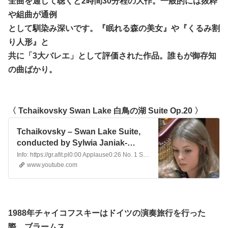
全曲を通して聴くと2時間30分程の大作。一般的には抜粋
や組曲が通例
として馴染み深いです。『眠れる森の美女』や『くるみ割
り人形』と
共に「3大バレエ」として評価された作品。誰もが御存知
の曲ばかり。
〈 Tchaikovsky Swan Lake 白鳥の湖 Suite Op.20 〉
Tchaikovsky – Swan Lake Suite,
conducted by Sylwia Janiak-
Kobylińska
Info: https://gr.afit.pl0:00 Applause0:26 No. 1 Scene. Moderato03:35 No. 2 Waltz. Tempo di Valse11:08 No. 3 Swan Dance. Allegro moderato12:46 No. 4 Scene. An...
www.youtube.com
1988年チャイコフスキーはドイツの演奏旅行を行った
際、ブラームス