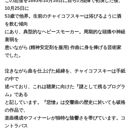
この悲愴を1893年10月16日に自らの指揮で初演した後、
10月25日に
53歳で他界。生前のチャイコフスキーは浴びるように酒
を飲む傾向
にあり、典型的なヘビースモーカー。周期的な頭痛や神経
衰弱を
患いながら (精神安定剤を服用) 作曲に身を捧げる芸術家
でした。
泣きながら曲を仕上げた経緯を、チャイコフスキーは手紙
の中で
述べており、これは聴衆に向けた『謎として残るプログラ
ム』である
と記しています。『悲愴』は交響曲の歴史に於いても破格
の作品で、
楽曲構成やフィナーレが独特な陰鬱さを帯びています。コ
ントラバス