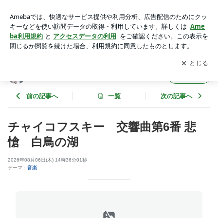
チャイコフスキー 交響曲第6番 悲愴 白鳥の湖 | La vie en ro
se Essayist / Eiki Ozawa
アプリをダウンロードして
ブログの更新通知
を受け取りまし
開く
ょう。
La vie en rose Essayist / Eiki Ozawa
フォロー
前の記事へ
一覧
次の記事へ
チャイコフスキー 交響曲第6番 悲
愴 白鳥の湖
2026年08月06日(木) 14時36分01秒
テーマ：
音楽