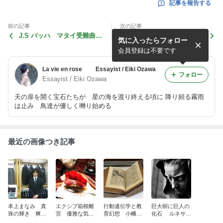
記事を報告する
前の記事
次の記事
J.S バッハ マタイ受難曲
フランソワ・ミレー 犬を抱
気に入ったらフォロー
新約聖書
いた少女 落穂拾い 晩鐘
種蒔く人 春
会員登録は不要です
La vie en rose Essayist / Eiki Ozawa
フォロー
Essayist / Eiki Ozawa
天の扉を開く宝石たちが 星の海を渡り終える頃に 降り頻る霧雨
は止み 鳥達が優しく囀り始める
最近の画像つき記事
本上まなみ 真
エクシブ箱根離
行動遺伝学と教
巨大樹に巨人の
珠の輝き 爽健
宮 優雅な気分
育幻想 小幡虎
化石 ルネサン
美人に憧れて
で読書に耽る喜
盛の子孫
ス文明の疑惑