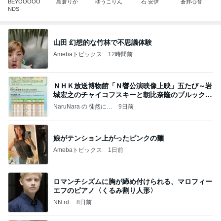
BEYOOOOO
島倉りか
ゆうこりん
石 安伊
蒼井心音
NDS
山田 幻想的な竹林で不思議体験
Amebaトピックス
12時間前
ＮＨＫ放送博物館「Ｎ響公演映像上映」五たび～岩
城宏之のチャイコフスキーと朝比奈隆のブルックナ
ー
NaruNara の 徒然に…
9日前
娘がテンション上がったピンクの麺
Amebaトピックス
1日前
ロマンチシズムに胸が締め付けられる、マロフィー
エフのピアノ〈くるみ割り人形〉
NN rd.
8日前