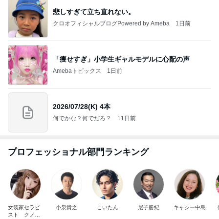
悲しすぎて立ち直れない。
クロオフィシャルブログPowered by Ameba
1日前
「痩せすぎ」小学生ギャルモデルに心配の声
Amebaトピックス
1日前
2026/07/28(K) 4本
何でかな？何でだろ？
11日前
プロフェッショナル部門ランキング
女装家セラピ
小泉貴之
こいたん
尼子勝紀
キャシー中島
スト クノタ