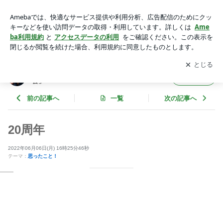
20周年 | 辻川泰史オフィシャルブログ「毎日が一期一会」Pow
ered by Ameba
アプリをダウンロードして
ブログの更新通知
を受け取りまし
開く
ょう。
辻川泰史オフィシャルブログ「毎日が一期一
フォロー
会」
前の記事へ
一覧
次の記事へ
20周年
2022年06月06日(月) 16時25分46秒
テーマ：
思ったこと！