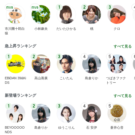
1
2
3
市川團十郎白
小林麻央
だいたひかる
桃
クロ
猿
急上昇ランキング
すべて見る
1
2
3
4
5
EBiDAN 39&Ki
高山善廣
こいたん
島倉りか
つばきファク
DS
トリー
新登場ランキング
すべて見る
1
2
3
4
5
BEYOOOOO
島倉りか
ゆうこりん
石 安伊
蒼井心音
NDS