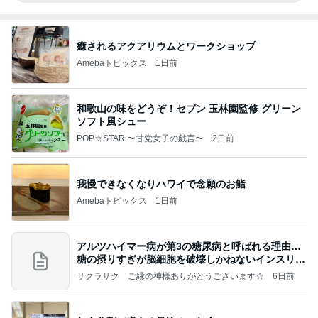
癒されるアクアリウムとワークショップ
Amebaトピックス
1日前
和歌山の味をどうぞ！セブン 玉林園監修 グリーン
ソフト風シュー
POP☆STAR 〜甘党女子の戯言〜
2日前
我慢できなくなりハワイで念願のお鮨
Amebaトピックス
1日前
アルツハイマー病が第3の糖尿病と呼ばれる理由…
糖の摂りすぎが脳細胞を破壊しかねないインスリン
の恐
サクラサク ご縁の神様ありがとうございます☆
6日前