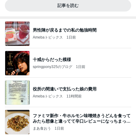
記事を読む
男性陣が戻るまでの私の勉強時間
Amebaトピックス
1日前
十戒からだった模様
springpony325のブログ
1日前
役所の間違いで支払った娘の費用
Amebaトピックス
11時間前
ファミマ新作・牛ホルモン味噌焼きうどんを食って
みたら想像と違ってて辛口レビューになっちまった
話
まあ食おう
1日前