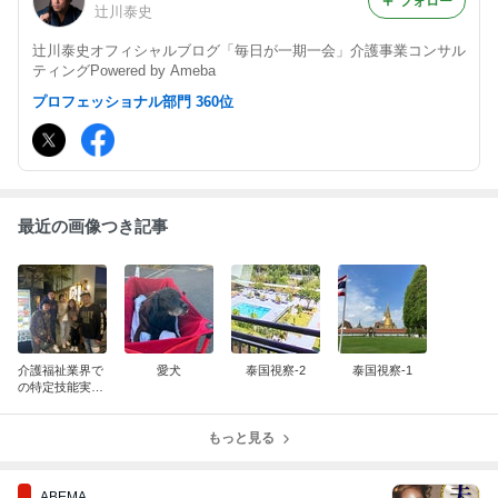
フォロー
辻川泰史
辻川泰史オフィシャルブログ「毎日が一期一会」介護事業コンサル
ティングPowered by Ameba
プロフェッショナル部門 360位
最近の画像つき記事
介護福祉業界で
愛犬
泰国視察-2
泰国視察-1
の特定技能実習
生
もっと見る
ABEMA