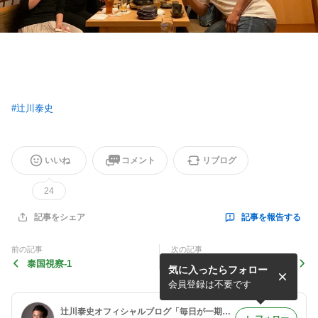
#
辻川泰史
いいね
コメント
リブログ
24
記事を報告する
記事をシェア
前の記事
次の記事
泰国視察-1
一緒に別府に行きましょう！
気に入ったらフォロー
会員登録は不要です
辻川泰史オフィシャルブログ「毎日が一期一会」Powered by Ameba