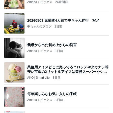
Amebaトピックス
24時間前
20260803 鬼郁隊4人衆で中ちゃん釣行 写メ
中ちゃんのブログ
2日前
義母から出た斜め上からの発言
Amebaトピックス
1日前
業務用アイスどこに売ってる？ロッテやタカナシ等
安い市販の2リットルアイスは業務スーパーやシャ
トレ
AKO | Smart Life
8日前
毎年楽しみなお気に入りの手帳
Amebaトピックス
1日前