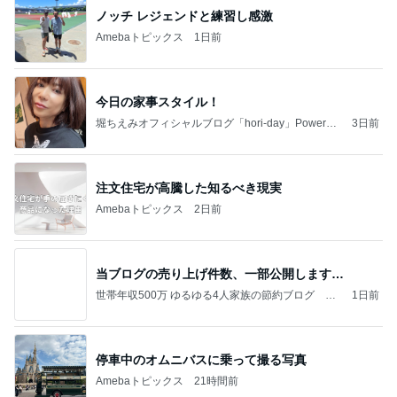
ノッチ レジェンドと練習し感激
Amebaトピックス
1日前
今日の家事スタイル！
堀ちえみオフィシャルブログ「hori-day」Powered
3日前
by Ameba
注文住宅が高騰した知るべき現実
Amebaトピックス
2日前
当ブログの売り上げ件数、一部公開します…
世帯年収500万 ゆるゆる4人家族の節約ブログ 〜
1日前
ケチ旦那と金銭感覚マヒ嫁の日々〜
停車中のオムニバスに乗って撮る写真
Amebaトピックス
21時間前