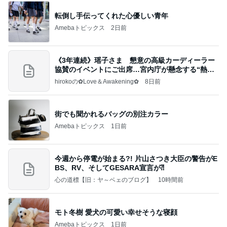
転倒し手伝ってくれた心優しい青年
Amebaトピックス
2日前
《3年連続》瑶子さま 懇意の高級カーディーラー
協賛のイベントにご出席…宮内庁が懸念する“熱心
すぎ
hirokoの✿Love＆Awakening✿
8日前
街でも聞かれるバッグの別注カラー
Amebaトピックス
1日前
今週から停電が始まる?! 片山さつき大臣の警告がE
BS、RV、そしてGESARA宣言が⁈
心の道標【旧：ヤ～ベェのブログ】
10時間前
モト冬樹 愛犬の可愛い幸せそうな寝顔
Amebaトピックス
1日前