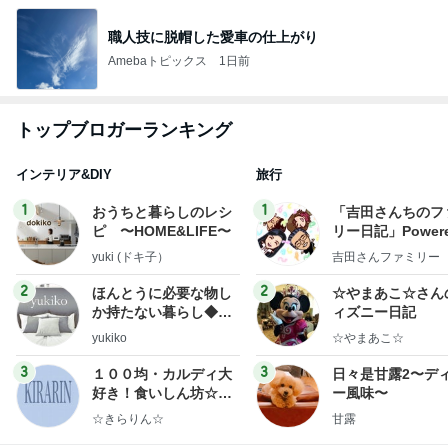
職人技に脱帽した愛車の仕上がり
Amebaトピックス
1日前
トップブロガーランキング
インテリア&DIY
旅行
1
1
おうちと暮らしのレシ
「吉田さんちのフ
ピ 〜HOME&LIFE〜
リー日記」Powere
y Ameba 吉田さ
yuki (ドキ子）
吉田さんファミリー
ミリーオフィシャ
ログ
2
2
ほんとうに必要な物し
☆やまあこ☆さん
か持たない暮らし◆Ke
ィズニー日記
ep Life Simple◆〜イ
yukiko
☆やまあこ☆
ンテリアのきろく〜
3
3
１００均・カルディ大
日々是甘露2〜デ
好き！食いしん坊☆き
ー風味〜
らりん☆のブログ
☆きらりん☆
甘露