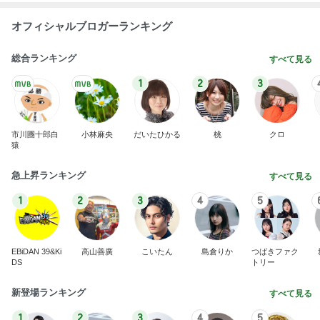
オフィシャルブロガーランキング
総合ランキング
すべて見る
1
2
3
市川團十郎白
小林麻央
だいたひかる
桃
クロ
猿
急上昇ランキング
すべて見る
1
2
3
4
5
EBiDAN 39&Ki
高山善廣
こいたん
島倉りか
つばきファク
DS
トリー
新登場ランキング
すべて見る
1
2
3
4
5