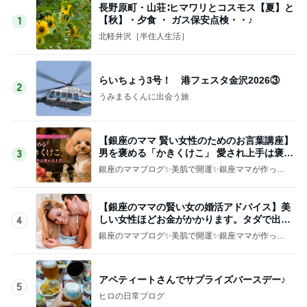
長野原町・山荘∶ヒマワリとコスモス【夏】と
【秋】・夕食 ・ ガス保安点検・・♪
1
北軽井沢［半住人生活］
らいちょう3号！ 港フェスタ金沢2026③
2
うみまるくんに出会う旅
【銀座のママ 賢い女性のためのお言葉講座】
男を褒める「かきくけこ」 愛され上手は褒め
3
方上手
銀座のママブログ✨美肌で開運✨銀座ママが作った
化粧品✨銀座クラブ高嶋25歳で開店✨高嶋りえ子
お着物でエルメス バーキン コーデ
【銀座のママの賢い女の婚活アドバイス】美
しい女性ほどお金がかかります。タダで出会
4
えると思うなよ
銀座のママブログ✨美肌で開運✨銀座ママが作った
化粧品✨銀座クラブ高嶋25歳で開店✨高嶋りえ子
お着物でエルメス バーキン コーデ
アペティートさんでサプライズバースデー♪
5
ヒロの日常ブログ