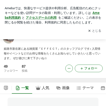
姫路の雑貨屋さんEFFECTのブログ
アプリをダウンロードして
ブログの更新通知
を受け取りまし
開く
ょう。
姫路の雑貨屋さんEFFECTのブログ
姫路市新在家にある雑貨屋『ＥＦＦＥＣＴ』のスタッフブログ です♪ 入荷情
報やイベントなどのお得な情報をたくさんお知らせしていきたいと思ってい
ます。 ぜひ遊びに来て下さいね☆
49
87
フォロー
フォロワー
投稿
一覧
人気
画像
テーマ