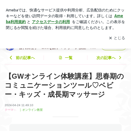
【GWオンライン体験講座】思春期のコミュニケーションツー
ル♡ベビー・キッズ・成長期マッサージ | 一般社団法人EduQ
アプリをダウンロードして
ブログの更新通知
を受け取りまし
開く
国際ナチュラルタッチ協会代表理事 EduQ親子マッサージ教
ょう。
室～Tsunagu～主宰 伊吹砂織
一般社団法人EduQ国際ナチュラルタッチ協
フォロー
会代表理事 EduQ親子マッサージ教室～Tsu
nagu～主宰 伊吹砂織
前の記事へ
一覧
次の記事へ
【GWオンライン体験講座】思春期の
コミュニケーションツール♡ベビ
ー・キッズ・成長期マッサージ
2024-04-24 11:49:10
テーマ：
├ オンライン教室