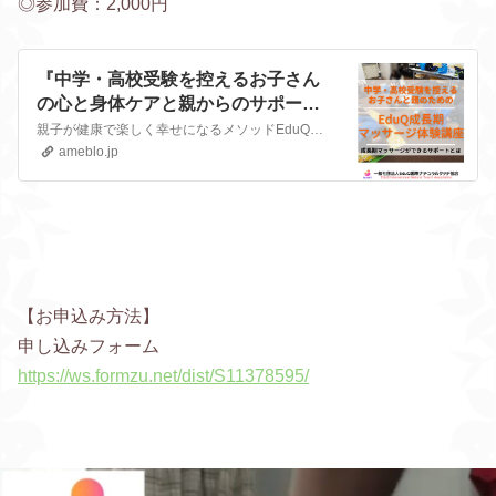
◎参加費：2,000円
『中学・高校受験を控えるお子さん
の心と身体ケアと親からのサポート
☆成長期マッサージオンライン体験
親子が健康で楽しく幸せになるメソッドEduQ（エデュキュウ）親子マッサージ 今でも20歳の息子にマッサージを続け、反抗期もなく、親子関係良好の伊吹砂織です。 …
会』
ameblo.jp
【お申込み方法】
申し込みフォーム
https://ws.formzu.net/dist/S11378595/