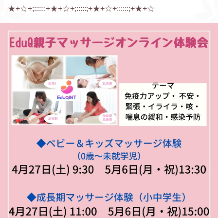
★+☆+;:::::;+★+☆+;:::::;+★+☆+;:::::;+★+☆