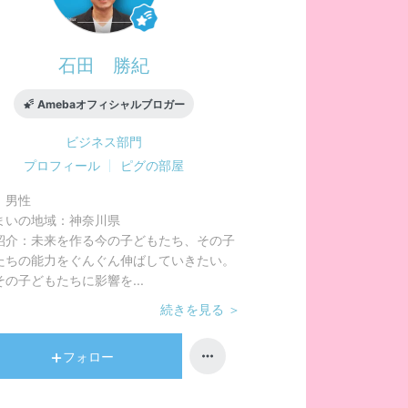
石田 勝紀
Amebaオフィシャルブロガー
ビジネス
部門
プロフィール
ピグの部屋
：
男性
まいの地域：
神奈川県
紹介：
未来を作る今の子どもたち、その子
たちの能力をぐんぐん伸ばしていきたい。
その子どもたちに影響を...
続きを見る ＞
フォロー