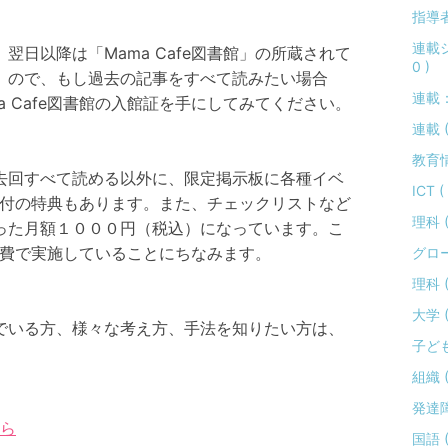
指導者 
連載
日以降は「Mama Cafe図書館」の所蔵されて
0 )
）ので、もし過去の記事をすべて読みたい場合
連載：
 Cafe図書館の入館証を手にしてみてください。
連載 (
教育情報
去回すべて読める以外に、限定掲示板に各種イベ
ICT ( 
先受付の特典もあります。また、チェックリストなど
理科 ( 
った月額１０００円（税込）になっています。こ
参加費で実施していることにちなみます。
グロー
理科 (
大学 ( 
でいる方、様々な考え方、手法を知りたい方は、
子ども
。
組織 ( 
発達障が
ら
国語 ( 