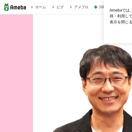
川崎希 姉の服がぴ
ホーム
ピグ
アメブロ
石田勝紀オフィシャルブログ「ぐんぐん伸びる子は何が違うのか？ 」P