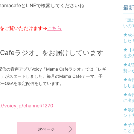
acafeとLINEで検索してくださいね
最新
「読む
いの
ちらをご覧いただけます→
こちら
★V
した
★【
a Cafeラジオ」をお届けしています
を少
★4/
の音声アプリVoicy「Mama Cafeラジオ」では「レギ
勢い
がスタートしました。毎月のMama Cafeテーマ、子
★今
ーQ&Aを限定配信をしています。
しし
★今
に出
://voicy.jp/channel/1270
★淡
ント大
★子
次ページ
こと