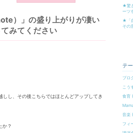
★驚
ーツを
（note）」の盛り上がりが凄い
★「
その
ってみてください
テー
ブログ 
こうす
っ越しし、その後こちらではほとんどアップしてき
食育 (
Mama 
音楽 ( 
フィー
たか？
講演会 