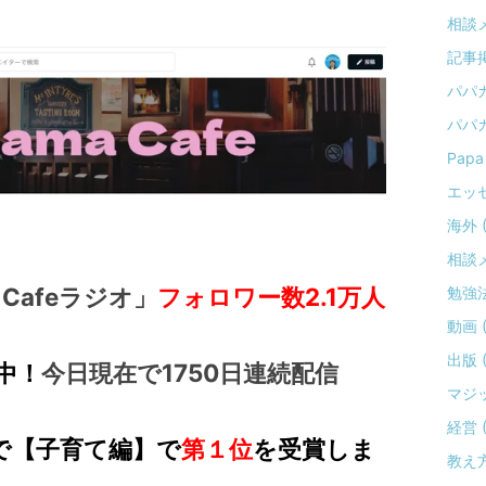
相談メー
記事掲載
パパカフ
パパカ
Papa 
エッセイ
海外 (
相談メ
 Cafeラジオ」
フォロワー数2.1万人
勉強法 
動画 ( 
出版 (
中！
今日現在で1750
日連続配信
マジッ
経営 ( 
year で【子育て編】で
第１位
を受賞しま
教え方 