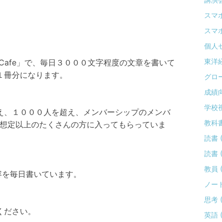
スマホ 
スマホ 
個人セ
東洋経
a Cafe」で、毎日３０００文字程度の文章を書いて
１冊分になります。
グロー
成績向上
学校視察
え、１０００人を超え、メンバーシップのメンバ
教科書 
私の想定以上のたくさんの方に入ってもらっていま
読書 ( 
読書 ( 
教員 ( 
内容を毎日書いています。
ノート 
思考 ( 
ください。
英語 (