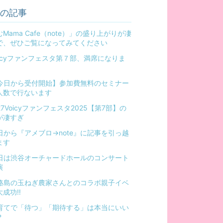
の記事
Mama Cafe（note）」の盛り上がりが凄
で、ぜひご覧になってみてください
oicyファンフェスタ第７部、満席になりま
！
今日から受付開始】参加費無料のセミナー
人数で行ないます
27Voicyファンフェスタ2025【第7部】の
が凄すぎ
日から『アメブロ→note』に記事を引っ越
ます
日は渋谷オーチャードホールのコンサート
演
路島の玉ねぎ農家さんとのコラボ親子イベ
成功‼️
育てで「待つ」「期待する」は本当にいい
？