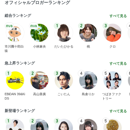
市川團十郎白
小林麻央
だいたひかる
桃
クロ
猿
急上昇ランキング
すべて見る
1
2
3
4
5
EBiDAN 39&Ki
高山善廣
こいたん
島倉りか
つばきファク
DS
トリー
新登場ランキング
すべて見る
1
2
3
4
5
BEYOOOOO
島倉りか
ゆうこりん
石 安伊
蒼井心音
NDS