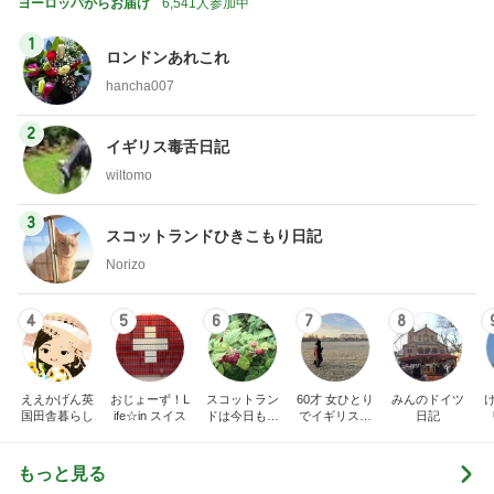
2
イギリス毒舌日記
wiltomo
3
スコットランドひきこもり日記
Norizo
4
5
6
7
8
ええかげん英
おじょーず！L
スコットラン
60才 女ひとり
みんのドイツ
国田舎暮らし
ife☆in スイス
ドは今日も曇
でイギリスに
日記
り空
移住
もっと見る