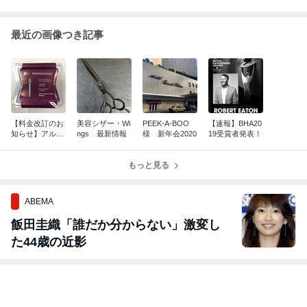
最近の画像つき記事
【料金改訂のお
美容シザー・Wi
PEEK-A-BOO
【速報】BHA20
知らせ】アル
ngs 最新情報
様 新年会2020
19受賞者発表！
ミ・セクション
クリップ
もっと見る
ABEMA
飯田圭織「誰だか分からない」激変し
た44歳の近影