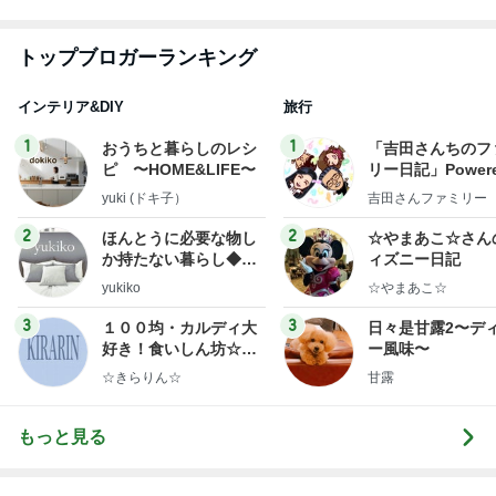
1
1
おうちと暮らしのレシ
「吉田さんちのフ
ピ 〜HOME&LIFE〜
リー日記」Powere
y Ameba 吉田さ
yuki (ドキ子）
吉田さんファミリー
ミリーオフィシャ
ログ
2
2
ほんとうに必要な物し
☆やまあこ☆さん
か持たない暮らし◆Ke
ィズニー日記
ep Life Simple◆〜イ
yukiko
☆やまあこ☆
ンテリアのきろく〜
3
3
１００均・カルディ大
日々是甘露2〜デ
好き！食いしん坊☆き
ー風味〜
らりん☆のブログ
☆きらりん☆
甘露
もっと見る
オフィシャルブロガーランキング
総合ランキング
すべて見る
1
2
3