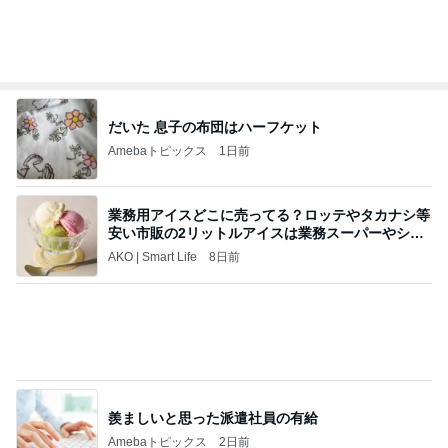
だいた 息子の布団はハーフケット
Amebaトピックス
1日前
業務用アイスどこに売ってる？ロッテやタカナシ等
安い市販の2リットルアイスは業務スーパーやシャ
トレ
AKO | Smart Life
8日前
羨ましいと思った派遣社員の有給
Amebaトピックス
2日前
きっと高市ってこの時代に嘘、誤魔化し、はぐらか
しても【バレない】【通用する】とでも思ってたん
だろ