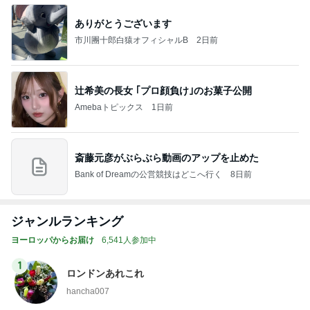
ありがとうございます
市川團十郎白猿オフィシャルB
2日前
辻希美の長女 ｢プロ顔負け｣のお菓子公開
Amebaトピックス
1日前
斎藤元彦がぶらぶら動画のアップを止めた
Bank of Dreamの公営競技はどこへ行く
8日前
ジャンルランキング
ヨーロッパからお届け
6,541人参加中
1
ロンドンあれこれ
hancha007