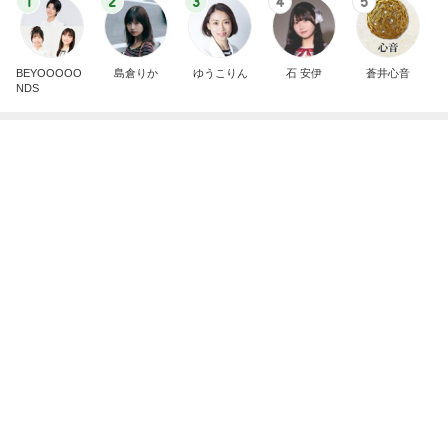
1
2
3
4
5
BEYOOOOO
島倉りか
ゆうこりん
石 安伊
蒼井心音
NDS