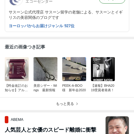
エコーセンター
サスーン公式代理店 サスーン留学の老舗による、サスーンとイギ
リスの美容関係のブログです
ヨーロッパからお届けジャンル 927位
最近の画像つき記事
【料金改訂のお
美容シザー・Wi
PEEK-A-BOO
【速報】BHA20
知らせ】アル
ngs 最新情報
様 新年会2020
19受賞者発表！
ミ・セクション
クリップ
もっと見る
ABEMA
人気芸人と女優のスピード離婚に衝撃