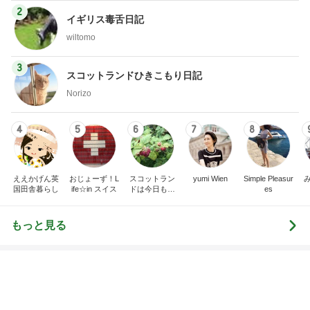
2
イギリス毒舌日記
wiltomo
3
スコットランドひきこもり日記
Norizo
4
5
6
7
8
ええかげん英
おじょーず！L
スコットラン
yumi Wien
Simple Pleasur
国田舎暮らし
ife☆in スイス
ドは今日も曇
es
り空
もっと見る