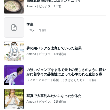
高橋真麻 朝5時にコムタンとユッケ
Amebaトピックス
1日前
学生
日本人
7日前
夢の頭バッグを改良していった結果
Amebaトピックス
13時間前
力強いジャンプをまるで天上の美しさのように軽や
かに着氷その芸術性によって心奪われる魔法を織り
なす
フィギュアスケート応援（くまはともだち）
1日前
写真で大喜利みたいになったかるた
Amebaトピックス
21時間前