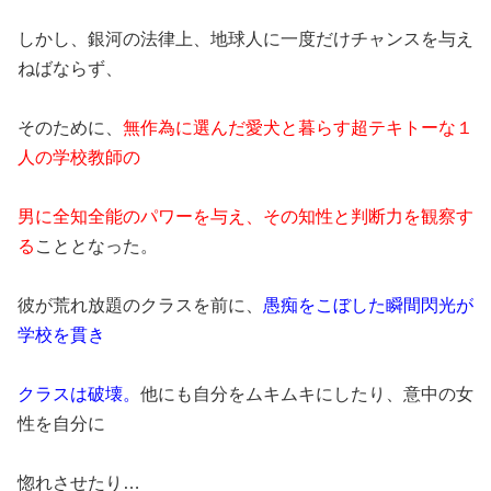
しかし、銀河の法律上、地球人に一度だけチャンスを与え
ねばならず、
そのために、
無作為に選んだ
愛犬と暮らす超テキトーな
１
人の
学校教師の
男に全知全能のパワーを与え、その
知性と判断力を観察す
る
こととなった。
彼が荒れ放題のクラスを前に、
愚痴をこぼした瞬間閃光が
学校を貫き
クラスは破壊。
他にも自分をムキムキにしたり、意中の女
性を自分に
惚れさせたり…