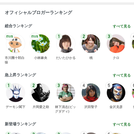
オフィシャルブロガーランキング
総合ランキング
すべて見る
1
2
3
市川團十郎白
小林麻央
だいたひかる
桃
クロ
猿
急上昇ランキング
すべて見る
1
2
3
4
5
デーモン閣下
片岡愛之助
林下清志(ビッ
沢田聖子
金沢克彦
グダディ)
新登場ランキング
すべて見る