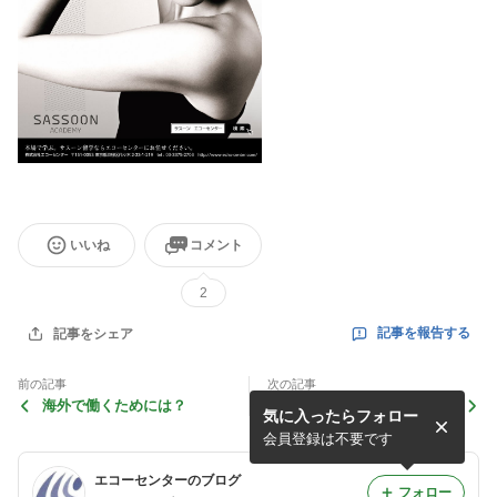
いいね
コメント
2
記事を報告する
記事をシェア
前の記事
次の記事
海外で働くためには？
ロンドンファッションウィー
気に入ったらフォロー
ク2016秋冬 その2
会員登録は不要です
エコーセンターのブログ
フォロー