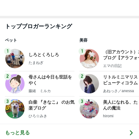
トップブロガーランキング
ペット
美容
1
1
（旧アカウント）
しろとくろしろ
ブログ【アラフォ
たまねぎ
社売却セカンドラ
エマの日記
フ】
2
2
母さんは今日も世話を
リトルミニマリス
やく
ビューティコラム 
little minimalist'
藤緒 ミルカ
あねっさ／anessa
uty colum
3
3
白柴 『きなこ』 のお気
美人になれる、た
楽ブログ
んの魔法
ひろ☆みき
hiromi
もっと見る