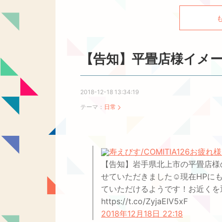
【告知】平畳店様イメ
2018-12-18 13:34:19
テーマ：
日常
寿えびす/COMITIA126お疲れ
【告知】岩手県北上市の平畳店様
せていただきました☺️現在HP
ていただけるようです！お近くを通る際は
https://t.co/ZyjaEIV5xF
2018年12月18日 22:18