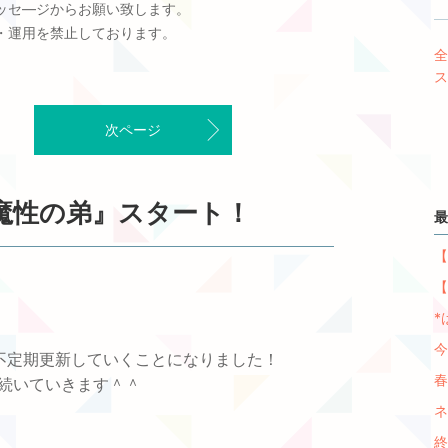
ッセ―ジからお願い致します。
・運用を禁止しております。
全
ス
次ページ
画『魔性の弟』スタート！
最
【
【
*
今
品を不定期更新していくことになりました！
春
で続いていきます＾＾
ネ
終