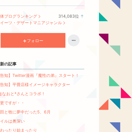
体ブログランキング
314,083
位
↑
ラ
イーツ・デザートマニアジャンル
ン
キ
ン
フォロー
グ
上
昇
新の記事
告知】Twitter漫画『魔性の弟』スタート！
告知】平畳店様イメージキャラクター
はなおと*さんとコラボ！
更ですが・・
田と牧に夢中だった5、6月
イルは奥深い
わったり始まったり