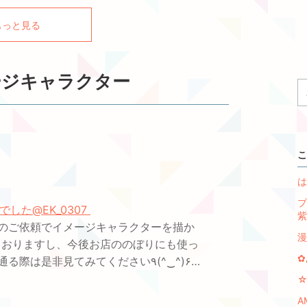
もっと見る
ージキャラクター
こ
は
プ
様でした
@EK_0307
紫
のご依頼でイメージキャラクターを描か
漫
にもおりますし、今後お店ののぼりにも使っ
✿
是非見てみてください٩(^‿^)۶…
A