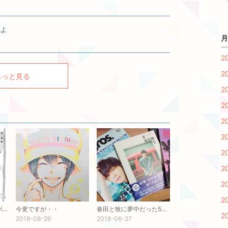
よ
月
2
2
もっと見る
2
2
2
2
2
2
2
2
*はなおと*さんとコラボ！
今更ですが・・
春田と牧に夢中だった5、6月
2
2018-08-26
2018-06-27