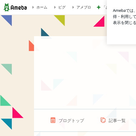
「あつかましい」と
ホーム
ピグ
アメブロ
えび日和。
ブログトップ
記事一覧