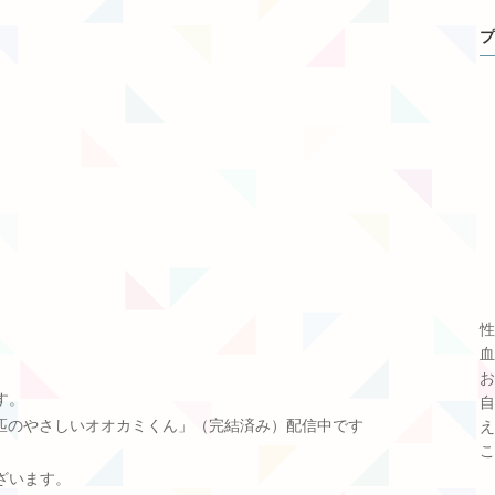
プ
性
血
お
す。
自
匹のやさしいオオカミくん」（完結済み）配信中です
え
こ
ざいます。