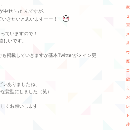
た。
家
が中1だったんですが、
２
描いていきたいと思いますーー！！
写
なっていますので！
さ
嬉しいです。
昔
ウ
でも掲載していきますが基本Twitterがメイン更
魔
コ
戯
ピンありましたね、
え
ルな髪型にしました（笑）
お
宜しくお願いします！
レ
ト
趣