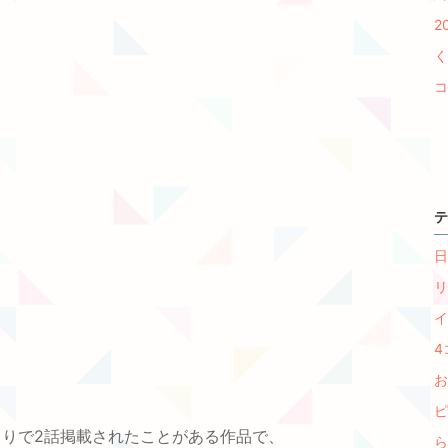
2
く
コ
テ
日
リ
イ
4
お
ピ
りで2話掲載されたことがある作品で、
ら