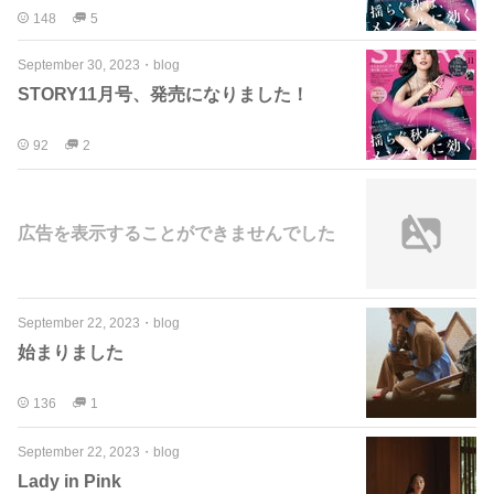
148
5
September 30, 2023
・
blog
STORY11月号、発売になりました！
92
2
広告を表示することができませんでした
September 22, 2023
・
blog
始まりました
136
1
September 22, 2023
・
blog
Lady in Pink