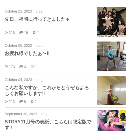
October 23, 2023
・
blog
先日、福岡に行ってきました✈️
318
19
1
October 06, 2023
・
blog
お疲れ様でしたぁ〜‼︎
173
4
1
October 04, 2023
・
blog
こんな私ですが、これからどうぞもよろ
しくお願いします‼︎
213
9
1
September 30, 2023
・
blog
STORY11月号の表紙、こちらは限定版で
す！