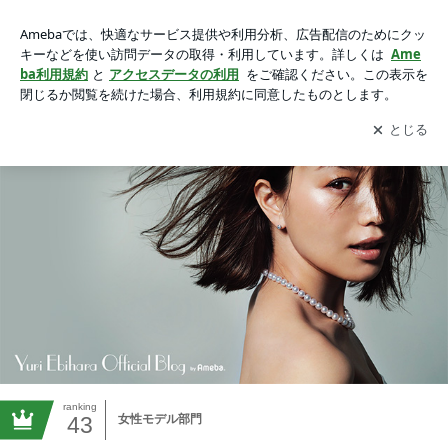
蛯原友里オフィシャルブログ Powered by Ameba
アプリをダウンロードして
ブログの更新通知
を受け取りまし
開く
ょう。
ranking
43
女性モデル部門