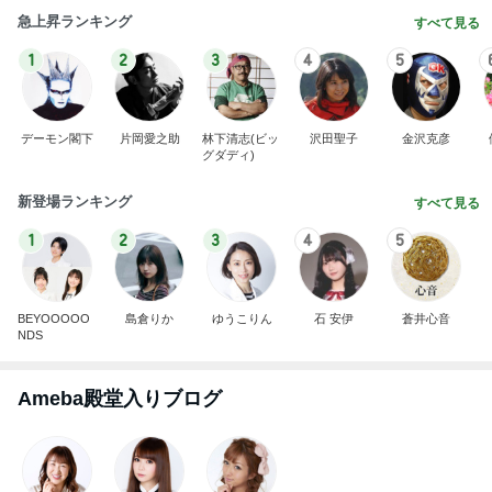
急上昇ランキング
すべて見る
1
2
3
4
5
デーモン閣下
片岡愛之助
林下清志(ビッ
沢田聖子
金沢克彦
グダディ)
新登場ランキング
すべて見る
1
2
3
4
5
BEYOOOOO
島倉りか
ゆうこりん
石 安伊
蒼井心音
NDS
Ameba殿堂入りブログ