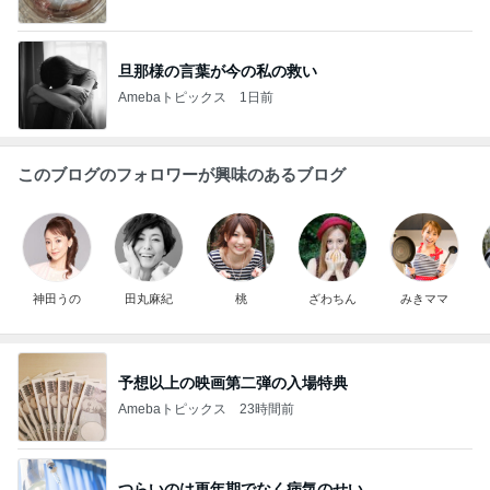
旦那様の言葉が今の私の救い
Amebaトピックス
1日前
このブログのフォロワーが興味のあるブログ
神田うの
田丸麻紀
桃
ざわちん
みきママ
予想以上の映画第二弾の入場特典
Amebaトピックス
23時間前
つらいのは更年期でなく病気のせい