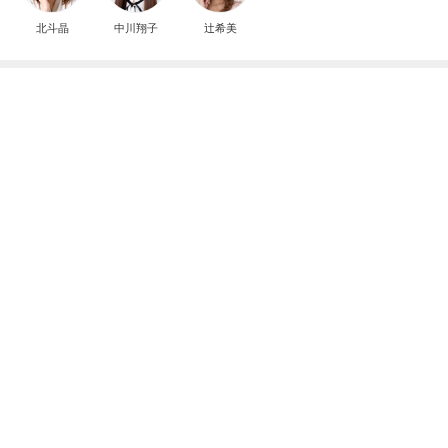
北斗晶
中川翔子
辻希美