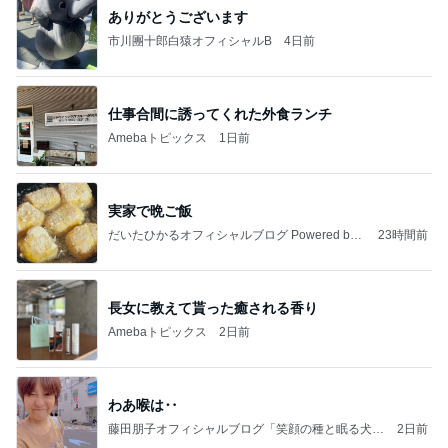
ありがとうございます
市川團十郎白猿オフィシャルB
4日前
仕事合間に誘ってくれた外食ランチ
Amebaトピックス
1日前
実家で晩ご飯
だいたひかるオフィシャルブログ Powered by
23時間前
Ameba
長女に教えて貰った癒される香り
Amebaトピックス
2日前
わあ喉は‥
藤田朋子オフィシャルブログ「笑顔の種と眠る犬」
2日前
Powered by Ameba