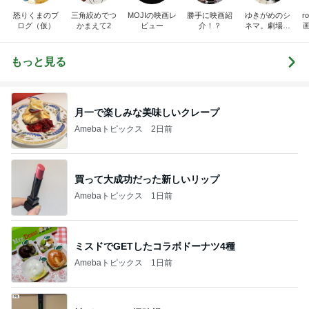
怒りくまのブ
三角絞めでつ
MOJIの映画レ
勝手に映画紹
ゆきがめのシ
r
ログ（仮）
かまえて2
ビュー
介！？
ネマ。劇場に
映画を観に行
こっ！！
もっと見る
月一で楽しみな美味しいクレープ
Amebaトピックス
2日前
買って大成功だった新しいリップ
Amebaトピックス
1日前
ミスドでGETしたコラボドーナツ4種
Amebaトピックス
1日前