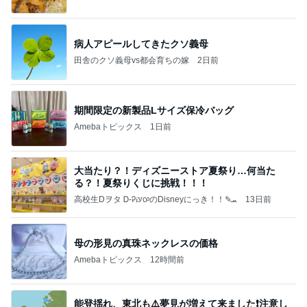
病人アピールしてきたクソ義母
田舎のクソ義母vs都会育ちの嫁
2日前
期間限定の新製品Lサイズ保冷バッグ
Amebaトピックス
1日前
大当たり？！ディズニーストア夏祭り…何当た
る？！夏祭りくじに挑戦！！！
高校生Dヲタ Ꭰ-ᎮꭵꭹꭴのDisneyにっき！！✎ܚ
13日前
母の形見の真珠ネックレスの価格
Amebaトピックス
12時間前
能登揺れ、東北も⚠️夢見が増えて来ました❗️注意し