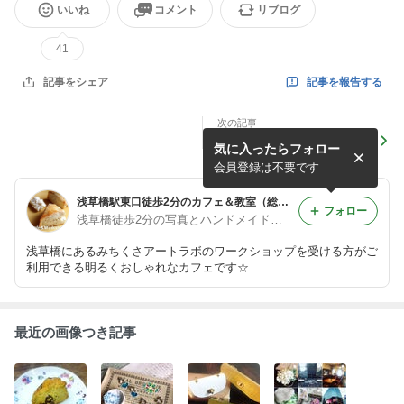
いいね
コメント
リブログ
41
記事を報告する
記事をシェア
次の記事
【新作】爽やかサッパリレモ
気に入ったらフォロー
ンチョコ！ ▼ケイ
会員登録は不要です
浅草橋駅東口徒歩2分のカフェ＆教室（総武線・都営浅草線）～みちくさアートラボ～
フォロー
浅草橋徒歩2分の写真とハンドメイドのカフェ＆ワークショップ
浅草橋にあるみちくさアートラボのワークショップを受ける方がご
利用できる明るくおしゃれなカフェです☆
最近の画像つき記事