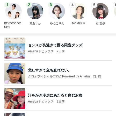
1
2
3
4
5
BEYOOOOO
島倉りか
ゆうこりん
MOMIママ
石 安伊
NDS
センスが良過ぎて困る限定グッズ
Amebaトピックス
2日前
悲しすぎて立ち直れない。
クロオフィシャルブログPowered by Ameba
2日前
汗をかき冷房にあたると痛むお腹
Amebaトピックス
2日前