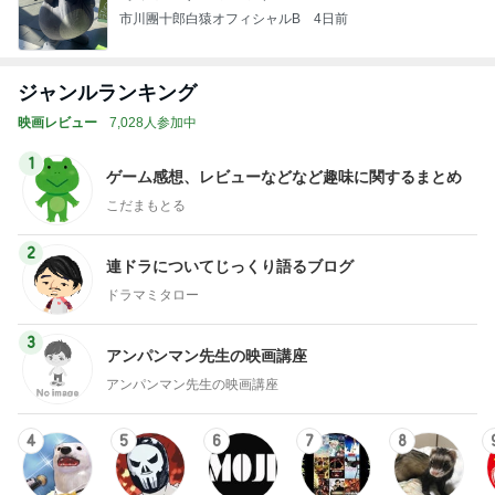
市川團十郎白猿オフィシャルB
4日前
ジャンルランキング
映画レビュー
7,028人参加中
1
ゲーム感想、レビューなどなど趣味に関するまとめ
こだまもとる
2
連ドラについてじっくり語るブログ
ドラマミタロー
3
アンパンマン先生の映画講座
アンパンマン先生の映画講座
4
5
6
7
8