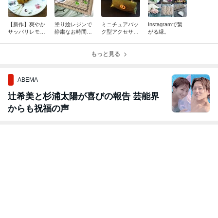
【新作】爽やか
塗り絵レジンで
ミニチュアバッ
Instagramで繋
サッパリレモン
静粛なお時間を
ク型アクセサリ
がる縁。
チョコ！ ▼ケ
お過ごしくださ
ーケースが可愛
イ
い。
すぎる件。
もっと見る
ABEMA
辻希美と杉浦太陽が喜びの報告 芸能界
からも祝福の声