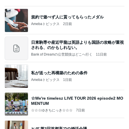
規約で遊べず人に貰ってもらったメダル
Amebaトピックス
2日前
日東駒専や産近甲龍は英語よりも国語の攻略が重視
される、のかもしれない。
Bank of Dreamの公営競技はどこへ行く
11日前
私が送った再構築のための条件
Amebaトピックス
1日前
☆We're timelesz LIVE TOUR 2026 episode2 MO
MENTUM
☆☆☆ゆきちにっき☆☆☆
7日前
ヒデ 第2回首都高での婚活会議