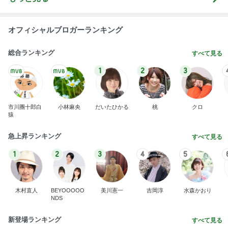
オフィシャルブロガーランキング
総合ランキング
すべて見る
1
2
3
市川團十郎白
小林麻央
だいたひかる
桃
クロ
猿
急上昇ランキング
すべて見る
1
2
3
4
5
木村直人
BEYOOOOO
美川憲一
吉岡淳
水森かおり
NDS
新登場ランキング
すべて見る