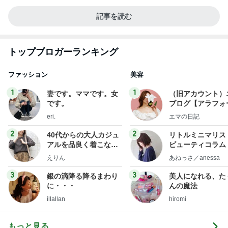
記事を読む
トップブロガーランキング
ファッション
美容
1
1
妻です。ママです。女
（旧アカウント）
です。
ブログ【アラフォ
社売却セカンドラ
eri.
エマの日記
フ】
2
2
40代からの大人カジュ
リトルミニマリス
アルを品良く着こなす
ビューティコラム 
ファッションブログ
little minimalist'
えりん
あねっさ／anessa
uty colum
3
3
銀の滴降る降るまわり
美人になれる、た
に・・・
んの魔法
illallan
hiromi
もっと見る