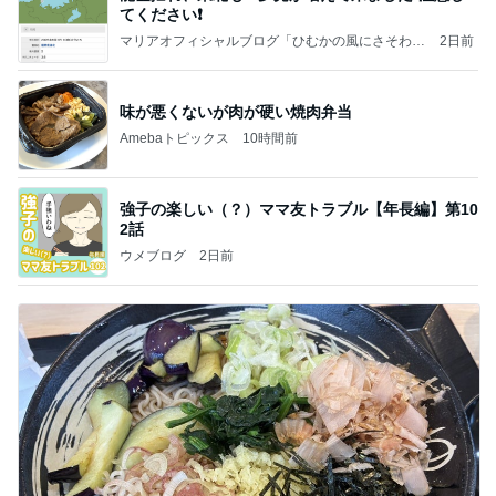
てください❗️
マリアオフィシャルブログ「ひむかの風にさそわれ
2日前
て」Powered by Ameba
味が悪くないが肉が硬い焼肉弁当
Amebaトピックス
10時間前
強子の楽しい（？）ママ友トラブル【年長編】第10
2話
ウメブログ
2日前