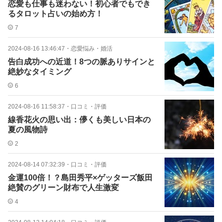
恋愛も仕事も迷わない！初心者でもでき
るタロット占いの始め方！
7
2024-08-16 13:46:47
・
恋愛悩み・婚活
告白成功への近道！8つの脈ありサインと
絶妙なタイミング
6
2024-08-16 11:58:37
・
口コミ・評価
線香花火の思い出：儚くも美しい日本の
夏の風物詩
2
2024-08-14 07:32:39
・
口コミ・評価
金運100倍！？島田秀平×ゲッターズ飯田
絶賛のグリーン財布で人生激変
4