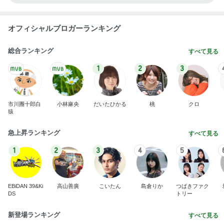
オフィシャルブロガーランキング
総合ランキング
すべて見る
1
2
3
市川團十郎白
小林麻央
だいたひかる
桃
クロ
猿
急上昇ランキング
すべて見る
1
2
3
4
5
EBiDAN 39&Ki
高山善廣
こいたん
島倉りか
つばきファク
DS
トリー
新登場ランキング
すべて見る