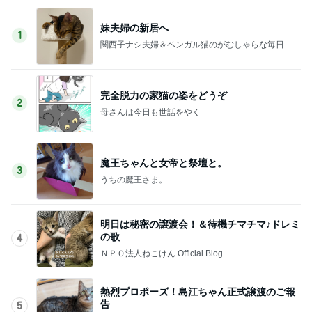
妹夫婦の新居へ
1
関西子ナシ夫婦＆ベンガル猫のがむしゃらな毎日
完全脱力の家猫の姿をどうぞ
2
母さんは今日も世話をやく
魔王ちゃんと女帝と祭壇と。
3
うちの魔王さま。
明日は秘密の譲渡会！＆待機チマチマ♪ドレミ
の歌
4
ＮＰＯ法人ねこけん Official Blog
熱烈プロポーズ！島江ちゃん正式譲渡のご報
告
5