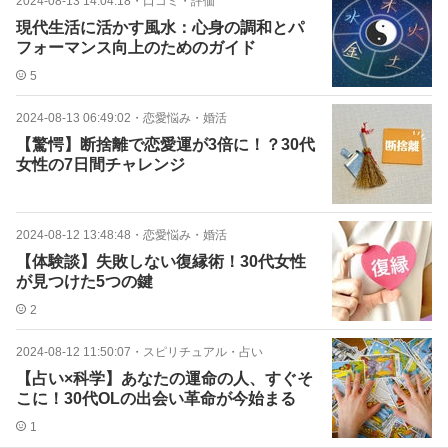
2024-08-13 14:04:18
・
口コミ・評価
現代生活に活かす風水：心身の調和とパ
フォーマンス向上のためのガイド
5
2024-08-13 06:49:02
・
恋愛悩み・婚活
【驚愕】断捨離で恋愛運が3倍に！？30代
女性の7日間チャレンジ
2024-08-12 13:48:48
・
恋愛悩み・婚活
【体験談】失敗しない復縁術！30代女性
が見つけた5つの鍵
2
2024-08-12 11:50:07
・
スピリチュアル・占い
【占い×科学】あなたの運命の人、すぐそ
こに！30代OLの出会い革命が今始まる
1