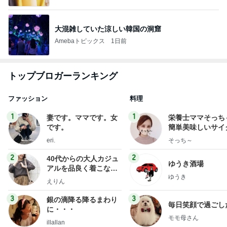
大混雑していた涼しい韓国の洞窟
Amebaトピックス
1日前
トップブロガーランキング
ファッション
料理
1
1
妻です。ママです。女
栄養士ママそっち
です。
簡単美味しいサイ
献立
eri.
そっち～
2
2
40代からの大人カジュ
ゆうき酒場
アルを品良く着こなす
ゆうき
ファッションブログ
えりん
3
3
銀の滴降る降るまわり
毎日笑顔で過ごし
に・・・
モモ母さん
illallan