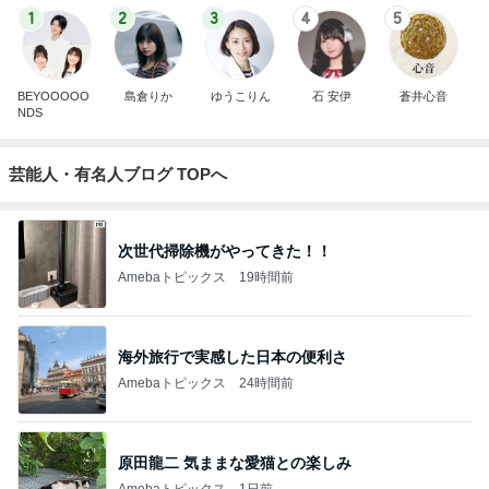
1
2
3
4
5
BEYOOOOO
島倉りか
ゆうこりん
石 安伊
蒼井心音
NDS
芸能人・有名人ブログ TOPへ
次世代掃除機がやってきた！！
Amebaトピックス
19時間前
海外旅行で実感した日本の便利さ
Amebaトピックス
24時間前
原田龍二 気ままな愛猫との楽しみ
Amebaトピックス
1日前