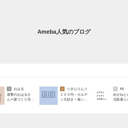
Ameba人気のブログ
おはる
☆きらりん☆
MI
2
3
4
進撃のおはるさ
１００均・カルデ
めがねと
ん〜家づくり失敗
ィ大好き！食いし
北欧暮ら
したけど私は元気
ん坊☆きらりん☆
です〜
のブログ