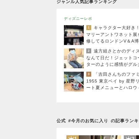
ジャンル人気記事ランキング
ディズニーレポ
1
マリーアントワネット展
修してるロンドンV＆A
館のセンスの良すぎるお
2
産！
なんて日だ！ジェットコ
ターのように感情がグル
した昨日の出来事
3
1955 東京ベイ by 星野
ート夏メニューとハロウ
プラン発表！
公式
#
今月のお気に入り
の記事ランキ
1
2