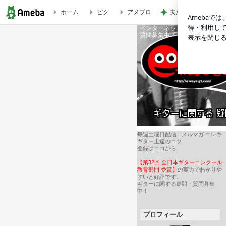
夫が捨て義母が確認
ホーム
ピグ
アメブロ
インターネットギター教室e-w
ギターのソムリエ ギター教室e-waysギターのブログ
質問募集中！
毎週土曜日配信！メルマガ エレキ
ギター上達のコツ
登録はココから
【第32回 全日本ギターコンクール
教育部門 受賞】
の実力でわかりや
すいと好評です。
ギターに関する疑問・質問募集
中！
プロフィール