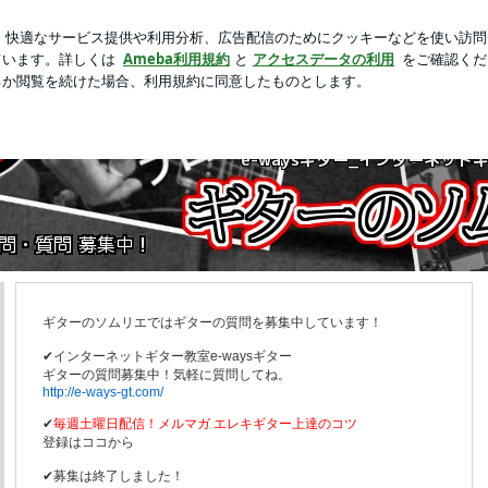
した私の手帳
新規登録
ロ
芸能人ブログ
人気ブログ
aysギターのブログです。 ギターのソムリエは、ギターQ&amp;A、初心者向けのノ
ギターのソムリエではギターの質問を募集中しています！
✔インターネットギター教室e-waysギター
ギターの質問募集中！気軽に質問してね。
http://e-ways-gt.com/
✔
毎週土曜日配信！メルマガ エレキギター上達のコツ
登録はココから
✔募集は終了しました！