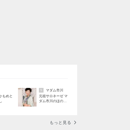
マダム市川
5
かもめと
元祖サロネーゼ マ
し
ダム市川のほのぼ
のブログ
もっと見る