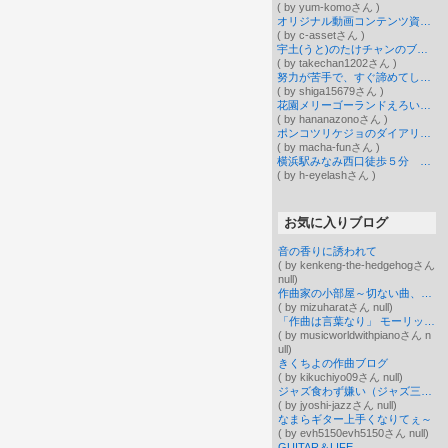
( by yum-komoさん )
オリジナル動画コンテンツ資産化ブログ
( by c-assetさん )
宇土(うと)のたけチャンのブログ
( by takechan1202さん )
努力が苦手で、すぐ諦めてしまう私が、ある練習法で、たった1ヶ月でアドリブができるようになった楽々ギタートレーニング
( by shiga15679さん )
花園メリーゴーランドえろい！ネタバレ結末感想まとめました！
( by hananazonoさん )
ポンコツリケジョのダイアリー＠シンガポール
( by macha-funさん )
横浜駅みなみ西口徒歩５分 まつげエクステサロン Mgrant（エムグラント）
( by h-eyelashさん )
お気に入りブログ
音の香りに誘われて
( by kenkeng-the-hedgehogさん
null)
作曲家の小部屋～切ない曲、優しい曲を楽曲提供
( by mizuharatさん null)
「作曲は言葉なり」 モーリック 作曲家の音楽発信ブログ♪
( by musicworldwithpianoさん n
ull)
きくちよの作曲ブログ
( by kikuchiyo09さん null)
ジャズ食わず嫌い（ジャズ三年ぶり坊主）
( by jyoshi-jazzさん null)
なまらギター上手くなりてぇ～
( by evh5150evh5150さん null)
GUITAR＆LIFE