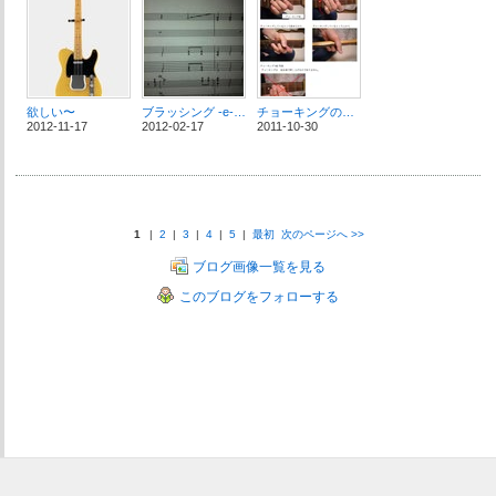
欲しい〜
ブラッシング -e-waysギターは中学生を応援します！-
チョーキングの音程が安定しない
2012-11-17
2012-02-17
2011-10-30
1
|
2
|
3
|
4
|
5
|
最初
次のページへ
>>
ブログ画像一覧を見る
このブログをフォローする