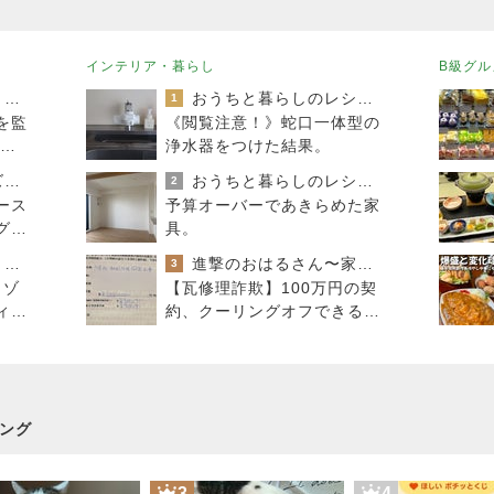
インテリア・暮らし
B級グル
キャラクター大好き！コロ助の2回目ロンドン生活にっき★
おうちと暮らしのレシピ 〜HOME&LIFE〜
1
を監
《閲覧注意！》蛇口一体型の
博物
浄水器をつけた結果。
土
遠方組さとかのディズニー沼日記
おうちと暮らしのレシピ 〜HOME&LIFE〜
2
ース
予算オーバーであきらめた家
グル
具。
「吉田さんちのファミリー日記」Powered by Ameba 吉田さんファミリーオフィシャルブログ
進撃のおはるさん〜家づくり失敗したけど私は元気です〜
3
リゾ
【瓦修理詐欺】100万円の契
ィン
約、クーリングオフできるの
か
ング
3
4