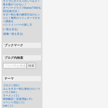
ライブにオススメのシールド！
巻き癖がつかない！
オーバードライブIbanezTS9のL
ED交換方法！
ギター初心者の練習方法のヒン
トに！無料のツイッターでギタ
ー講座を
バンドメンバーの探し方
[
一覧を見る
]
[
画像一覧を見る
]
ブックマーク
ブログ内検索
テーマ
ブログ ( 333 )
エレキギター初心者向けのノウ
ハウ ( 544 )
ラーメン ( 1 )
簡単解説！音楽理論 ( 9 )
イベント日記 ( 1 )
Link ( 1 )