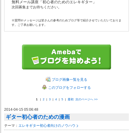
無料メール講座「初心者のためのエレキギター」
次回募集までお待ちください。
※質問やメッセージは皆さんの参考のためブログ等で紹介させていただいておりま
す。ご了承お願いします。
ブログ画像一覧を見る
このブログをフォローする
1
|
2
|
3
|
4
|
5
|
最初
次のページへ
>>
2014-04-15 05:06:48
ギター初心者のための漫画
テーマ：
エレキギター初心者向けのノウハウ