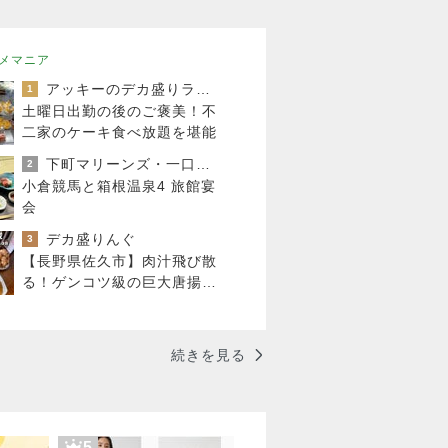
メマニア
アッキーのデカ盛りライフ
1
土曜日出勤の後のご褒美！不
二家のケーキ食べ放題を堪能
下町マリーンズ・一口馬主・立ち飲み・立ち食いそば
2
小倉競馬と箱根温泉4 旅館宴
会
デカ盛りんぐ
3
【長野県佐久市】肉汁飛び散
る！ゲンコツ級の巨大唐揚げ
と恒例「変化球冷やし中
華」！！〜李紅蘭さん〜
続きを見る
5