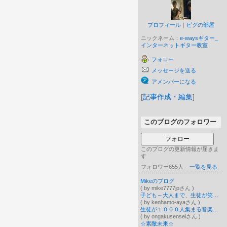
プロフィール
｜
ピグの部屋
ニックネーム：
e-waysギター_
インターネットギター教室
フォロー
メッセージを送る
アメンバーになる
[
記事作成・編集
]
このブログのフォロワー
フォロー
このブログの更新情報が届きま
す
フォロワー655人
一覧を見る
Mikeのブログ
( by mike7777jpさん )
子ども～大人まで、生徒が笑顔になる！鍵盤ハーモニカレッスン
( by kenhamo-ayaさん )
生徒が１０００人集まる音楽教室の作り方♪喜ばれて広がるお教室
( by ongakusenseiさん )
☆素敵未来☆