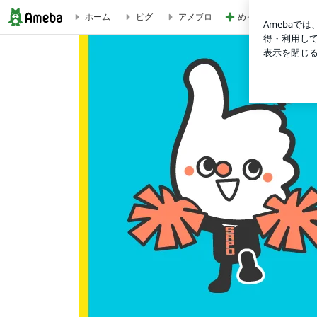
めっちゃお得に買え
ホーム
ピグ
アメブロ
eさぽブログ～WEBにまつわる情報発信中～