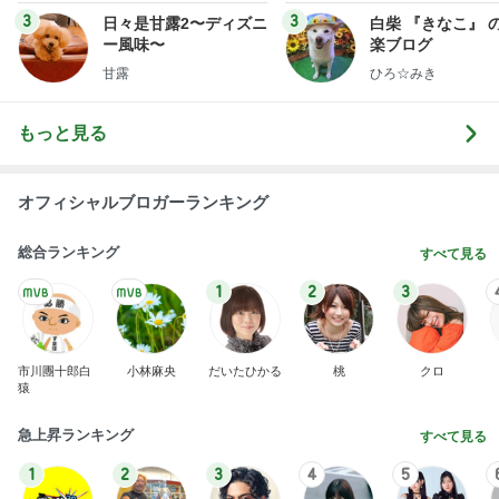
3
3
日々是甘露2〜ディズニ
白柴 『きなこ』 
ー風味〜
楽ブログ
甘露
ひろ☆みき
もっと見る
オフィシャルブロガーランキング
総合ランキング
すべて見る
1
2
3
市川團十郎白
小林麻央
だいたひかる
桃
クロ
猿
急上昇ランキング
すべて見る
1
2
3
4
5