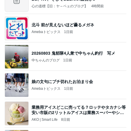
心の道標【旧：ヤ～ベェのブログ】
4時間前
北斗 前が見えないほど曇るメガネ
Amebaトピックス
1日前
20260803 鬼郁隊4人衆で中ちゃん釣行 写メ
中ちゃんのブログ
1日前
娘の文句にブチ切れたお泊まり会
Amebaトピックス
1日前
業務用アイスどこに売ってる？ロッテやタカナシ等
安い市販の2リットルアイスは業務スーパーやシャ
トレ
AKO | Smart Life
8日前