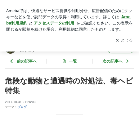
危険な動物と遭遇時の対処法、毒ヘビ特集 | 世界のナイフ通販
ショップ eナイフ.jp 店主のブログ
アプリをダウンロードして
ブログの更新通知
を受け取りまし
開く
ょう。
世界のナイフ通販ショップ eナイフ.jp 店主
フォロー
のブログ
前の記事へ
一覧
次の記事へ
危険な動物と遭遇時の対処法、毒ヘビ
特集
2017-10-31 21:26:03
テーマ：
ブログ