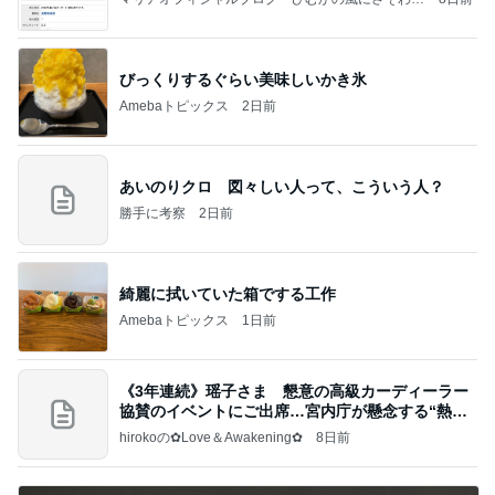
て」Powered by Ameba
びっくりするぐらい美味しいかき氷
Amebaトピックス
2日前
あいのりクロ 図々しい人って、こういう人？
勝手に考察
2日前
綺麗に拭いていた箱でする工作
Amebaトピックス
1日前
《3年連続》瑶子さま 懇意の高級カーディーラー
協賛のイベントにご出席…宮内庁が懸念する“熱心
すぎ
hirokoの✿Love＆Awakening✿
8日前