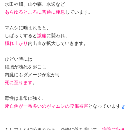
水田や畑、山や森、水辺など
あらゆるところに普通に棲息
しています。
マムシに噛まれると、
しばらくすると
激痛
に襲われ、
腫れ上がり
内出血が拡大していきます。
ひどい時には
細胞が壊死を起こし
内臓にもダメージが広がり
死に至ります
。
毒性は非常に強く、
死亡例が一番多いのがマムシの咬傷被害
となっています
もしマムシに咬まれたら、冷静に落ち着いて、
病院に行き