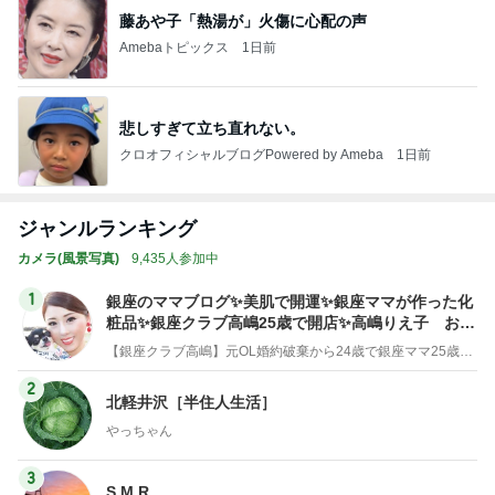
藤あや子「熱湯が」火傷に心配の声
Amebaトピックス
1日前
悲しすぎて立ち直れない。
クロオフィシャルブログPowered by Ameba
1日前
ジャンルランキング
カメラ(風景写真)
9,435人参加中
1
銀座のママブログ✨美肌で開運✨銀座ママが作った化
粧品✨銀座クラブ高嶋25歳で開店✨高嶋りえ子 お着
物でエルメス バーキン コーデ
【銀座クラブ高嶋】元OL婚約破棄から24歳で銀座ママ25歳でオーナーママ銀座 美肌で開運♡パワースポット巡り高嶋りえ子ブログ
2
北軽井沢［半住人生活］
やっちゃん
3
S M R