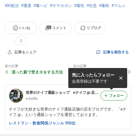
#
対処法
#
遭遇
#
毒ヘビ
#
ヤマカガシ
#
毒性
#
生息
#
毒蛇
#
マムシ
いいね
コメント
リブログ
2
記事を報告する
記事をシェア
前の記事
次の記事
湿った薪で焚き火をする方法
炊飯器や飯ごうなしで、米を
気に入ったらフォロー
炊く方法
会員登録は不要です
世界のナイフ通販ショップ eナイフ.jp 店主のブログ
フォロー
e-knife
ナイフが大好きな世界のナイフ通販店舗の店主ブログです。 「eナ
イフ.jp」という通販ショップを運営しております。
レストラン・飲食関係ジャンル 950位