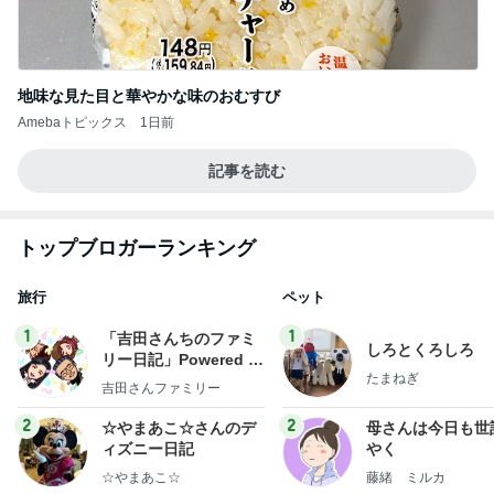
地味な見た目と華やかな味のおむすび
Amebaトピックス
1日前
記事を読む
トップブロガーランキング
旅行
ペット
1
1
「吉田さんちのファミ
しろとくろしろ
リー日記」Powered b
たまねぎ
y Ameba 吉田さんファ
吉田さんファミリー
ミリーオフィシャルブ
ログ
2
2
☆やまあこ☆さんのデ
母さんは今日も世
ィズニー日記
やく
☆やまあこ☆
藤緒 ミルカ