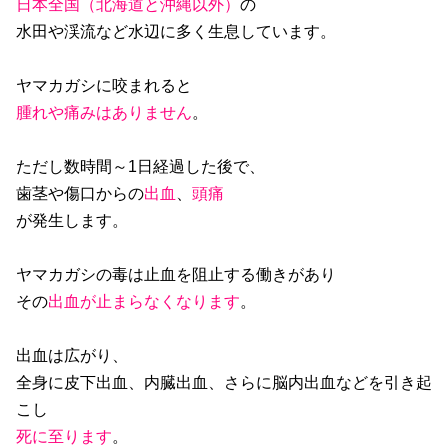
日本全国（北海道と沖縄以外）
の
水田や渓流など水辺に多く生息しています。
ヤマカガシに咬まれると
腫れや痛みはありません
。
ただし数時間～1日経過した後で、
歯茎や傷口からの
出血
、
頭痛
が発生します。
ヤマカガシの毒は止血を阻止する働きがあり
その
出血が止まらなくなります
。
出血は広がり、
全身に皮下出血、内臓出血、さらに脳内出血などを引き起
こし
死に至ります
。