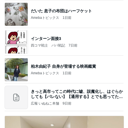
だいた 息子の布団はハーフケット
Amebaトピックス
1日前
インターン面接3
四コマ戦士 パパ戦記
7日前
柏木由紀子 自身が登場する映画鑑賞
Amebaトピックス
1日前
きっと高市ってこの時代に嘘、誤魔化し、はぐらか
しても【バレない】【通用する】とでも思ってたん
だろ
広報 いぬねこ本舗
9日前