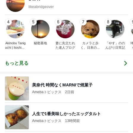
likeabridgeover
4
5
6
7
8
Akinobu Tanig
秘密基地
妻に先立たれ
カメラと歩
「やす」のの
uchi | Itoshima
た老人ブログ
く、日本の風
んびり日常記
Landscape Ph
景スナップ紀
otographer
行
もっと見る
美奈代 時間なくMARNIで焼菓子
Amebaトピックス
2日前
人生で1番美味しかったエッグタルト
Amebaトピックス
13時間前