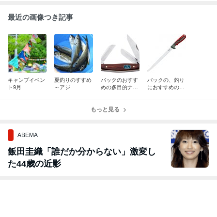
最近の画像つき記事
キャンプイベン
夏釣りのすすめ
バックのおすす
バックの、釣り
ト9月
～アジ
めの多目的ナイ
におすすめのア
フ
ウトドアナイフ
もっと見る
ABEMA
飯田圭織「誰だか分からない」激変し
た44歳の近影