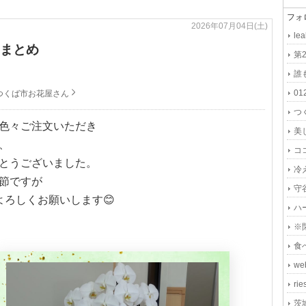
フォ
2026年07月04日(土)
lea
le
.6まとめ
bon
nek
012
01
つくば市お花屋さん
010
色々ご注文いただき
koak
美
、
sal
とうございました。
whit
節ですが
ihe
よろしくお願いします😊
yam
ハ
han
cre
mak
w
rie
ri
kom