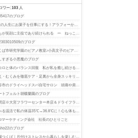
ロワー:
103
人
l5417さん
al5417のブログ
bon1013さん
第2の人生にお菓子を仕事にする！アラフォーからの小さな製菓専門学校！【お菓子教室は卒業！】
ko5543さん
誰もが笑顔に主役であり続けられる ー ねっこ作業所（就労継続支援B型事業所）
303010509さん
2303010509のブログ
3bunさん
つくば市研究学園のピアノ教室♪小高文子のピアノノート
umakireiさん
しすぎる小悪魔のブログ
onemioさん
ココロと体のバランス回復 私が私を癒し続けるハーモニックヒーリング 原三津子
eriver111さん
冷え・むくみを徹底ケア・足裏から全身スッキリ♪ 【茨城県土浦】 足活 おうちサロン・ホワイトリバー
adspaさん
守谷市のドライヘッドスパ自宅サロン 頭痛や肩こり、疲れ目の改善へ
atoya1さん
ートフェルト胡蝶蘭園のブログ
a-yumekoubouさん
※閉店※大宮フラワーセンター本店＆ドライフラワー専門店運営
scentmokoさん
食べる温活で私の体温35℃→36.8℃に！心も体も幸せに整う茨城マクロビオティック料理教室
io555さん
ebマーケティング会社 社長のひとりごと
sho22さん
esho22のブログ
arinoieさん
茨城つくば｜片付けストレスから暮らしを楽しむ毎日へ