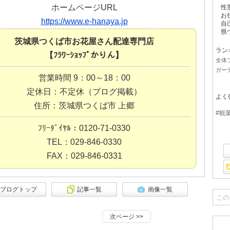
ホームページURL
性
お
https://www.e-hanaya.jp
自己
県
茨城県つくば市お花屋さん配達専門店
ラン
【ﾌﾗﾜｰｼｮｯﾌﾟかりん】
全体
ガー
営業時間 9：00～18：00
定休日：不定休（ブログ掲載）
よく
住所：茨城県つくば市 上郷
#観
ﾌﾘｰﾀﾞｲﾔﾙ：0120-71-0330
TEL：029-846-0330
FAX：029-846-0331
ブログトップ
記事一覧
画像一覧
次ページ
>>