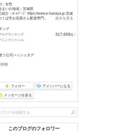
別：
女性
住まいの地域：
茨城県
紹介：ﾎｰﾑﾍﾟｰｼﾞ https://www.e-hanaya.jp 茨城
つくば市お花屋さん配達専門...
続きを見る
キング
317,658
ブログランキング
位
↑
ラ
デニングジャンル
ン
キ
ン
グ
使う公式ハッシュタグ
上
昇
葉植物
フォロー
アメンバーになる
メッセージを送る
このブログのフォロワー