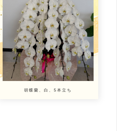
胡蝶蘭、白、5本立ち