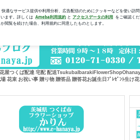
新規登録
した22連チャン
芸能人ブログ
人気ブログ
ば配達 宅配 配送TsukubaIbarakiFlowerShopOhanayasan
ﾄﾌﾗﾜｰ結婚式場 花束 お祝い事 贈り物 贈答品 贈答花お誕生日ﾌﾟﾚｾﾞﾝﾄ生け