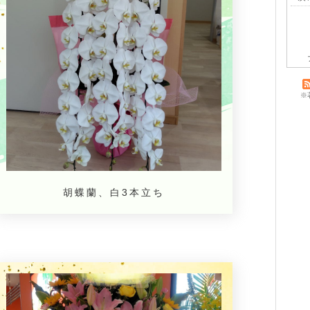
※
胡蝶蘭、白3本立ち