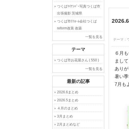
つくばﾏｲﾅﾝﾊﾞｰ写真つくば市
出張撮影 茨城県
2026
つくば市ﾘﾌｫｰﾑ会社つくば
reform改装 改築
一覧を見る
テーマ：
テーマ
６月も
つくば市お花屋さん ( 550 )
まして
ありが
一覧を見る
暑い季
最新の記事
7月も
2026.6まとめ
2026.5まとめ
４月のまとめ
3月まとめ
2月まとめなど