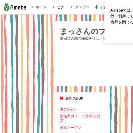
ホーム
ピグ
アメブロ
そわそわドキドキし
まっさんのブログ
まっさんのブログ
増田綜合園芸株式会社は、花と緑のトータル
最新の記事
夏のお花♪
淡路島カレーLC東加古川
店
日本オープン