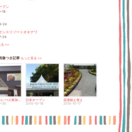
ープン
0-18
♪
9-24
サンスリゾートオキナワ
7-24
る >>
画像つき記事
もっと見る >>
淡路島カレーLC東加古川店
日本オープン
花壇植え替え
0-30
2015-10-18
2015-10-17