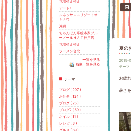
花壇植え替え
デート♪
ルネッサンスリゾートオ
キナワ
沖縄
ちゃんぽん亭総本家ブル
ーメールＨＡＴ神戸店
花壇植え替え
夏の
ラーメン台北
一覧を見る
2019-0
画像一覧を見る
テーマ
お疲
テーマ
ブログ ( 207 )
暑さを
お仕事 ( 124 )
ブログ ( 25 )
ブログ2 ( 59 )
ネイル ( 11 )
レシピ ( 3 )
グルメ ( 69 )