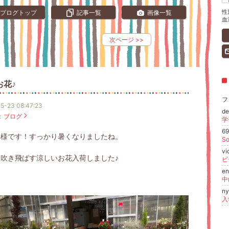
性
ブログトップ
記事一覧
画像一覧
血
次ページ
>>
お花♪
フ
5-23 08:47:23
d
：
ブログ
学
6
れ様です！すっかり暑くなりましたね。
v
吹き飛ばす涼しいお花入荷しました♪
e
n
入