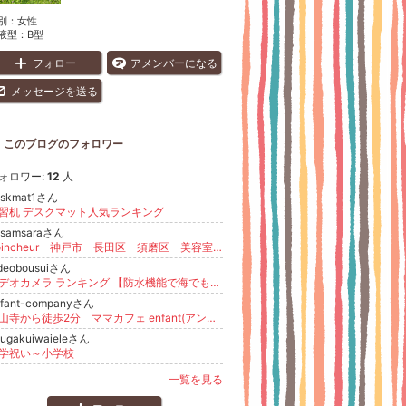
別：
女性
液型：
B型
フォロー
アメンバーになる
メッセージを送る
このブログのフォロワー
ォロワー:
12
人
eskmat1さん
習机 デスクマット人気ランキング
9samsaraさん
Soincheur 神戸市 長田区 須磨区 美容室 ヘアサロン ヘッドスパ オーガニック ｿﾜﾝｼｭｰﾙ ・新長田 板宿 ヴィラロドラ
ideobousuiさん
ビデオカメラ ランキング 【防水機能で海でも安心なのは？】
nfant-companyさん
中山寺から徒歩2分 ママカフェ enfant(アンファン)
yugakuiwaieleさん
学祝い～小学校
一覧を見る