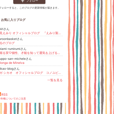
フォロー
フォローすると、このブログの更新情報が届きます。
お気に入りブログ
miriさん
辺見えみり オフィシャルブログ 『えみり製作所』 Powered by Ameba
aroonbasketさん
るのブログ
iami-rumirumiさん
今堀る実♡個性、才能を知って運気を上げる専門家
uppo-san-micheleさん
longa de Minelva
ikao-blogさん
スガ シカオ オフィシャルブログ コノユビトマレ Powered by Ameba
一覧を見る
RSS
著作権についてのご注意