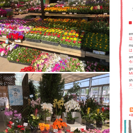
e
m
は
am
gr
Mi
sh
※