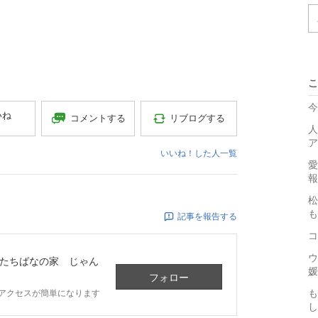
こ
今
いね
コメントする
リブログする
人
ア
いいね！した人一覧
愛
報
松
も
記事を報告する
コ
ウ
たちばなの家 じゃん
媛
フォロー
も
アクセスが簡単になります
し