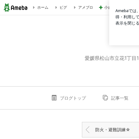
小倉優子 息子達と
ホーム
ピグ
アメブロ
パン作り☆ | たちばな便り じゃんけんぽん
愛媛県松山市立花1丁目
ブログトップ
記事一覧
防火・避難訓練☆