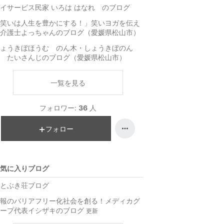
イサービス民家 いろは はなれ のブログ
笑いは人生を豊かにする！」笑いヨガを伝え
介護士よっちゃんのブログ（愛媛県松山市）
ょうきぼほうむ のん木・しょうきぼのん
 たいさんじのブログ（愛媛県松山市）
一覧を見る
フォロワー:
36
人
フォロー
気に入りブログ
とぶき荘ブログ
報のバリアフリー化社会を創る！メディカグ
ープ代表イシザキのブログ
更新