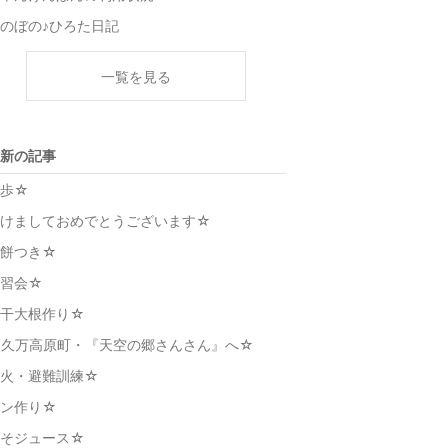
のぼの♪ひろた日記
一覧を見る
新の記事
散歩☆
あけましておめでとうございます☆
お餅つき☆
講習会☆
切干大根作り☆
☆久万高原町・『天空の郷さんさん』へ☆
防火・避難訓練☆
パン作り☆
しそジュース☆