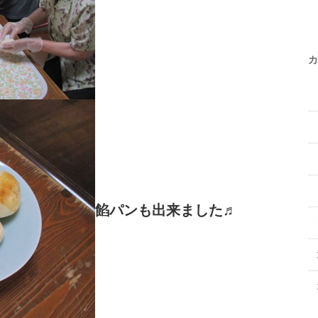
カ
餡パンも出来ました♬