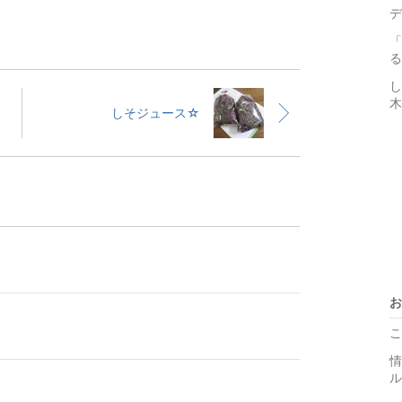
デ
「
る
し
木
しそジュース☆
お
こ
情
ル