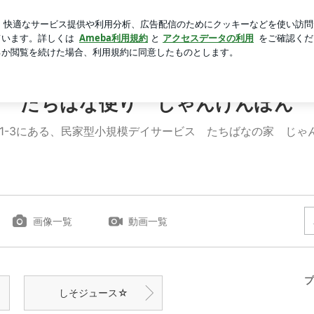
くら寿司昼食
芸能人ブログ
人気ブログ
新規登録
ログ
たちばな便り じゃんけんぽん
11-3にある、民家型小規模デイサービス たちばなの家 じゃ
画像一覧
動画一覧
プ
しそジュース☆