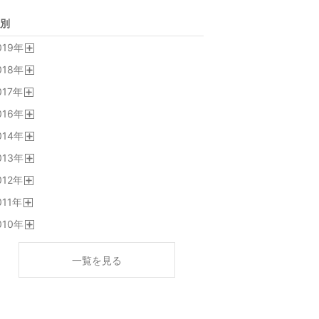
別
019
年
開
018
年
く
開
017
年
く
開
016
年
く
開
014
年
く
開
013
年
く
開
012
年
く
開
011
年
く
開
010
年
く
開
く
一覧を見る