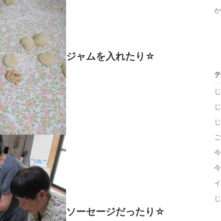
ジャムを入れたり☆
テ
じ
じ
じ
ご
今
今
イ
じ
ソーセージだったり☆