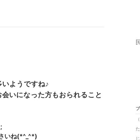
多いようですね♪
お会いになった方もおられること
ブ
（
;
た
ね(*^_^*)
じ