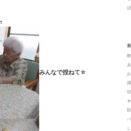
ほ
♬
最
みんなで捏ねて☆