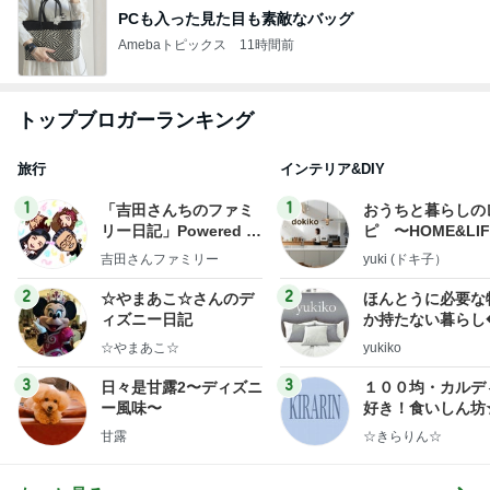
PCも入った見た目も素敵なバッグ
Amebaトピックス
11時間前
トップブロガーランキング
旅行
インテリア&DIY
1
1
「吉田さんちのファミ
おうちと暮らしの
リー日記」Powered b
ピ 〜HOME&LI
y Ameba 吉田さんファ
吉田さんファミリー
yuki (ドキ子）
ミリーオフィシャルブ
ログ
2
2
☆やまあこ☆さんのデ
ほんとうに必要な
ィズニー日記
か持たない暮らし
ep Life Simple
☆やまあこ☆
yukiko
ンテリアのきろく
3
3
日々是甘露2〜ディズニ
１００均・カルデ
ー風味〜
好き！食いしん坊
らりん☆のブログ
甘露
☆きらりん☆