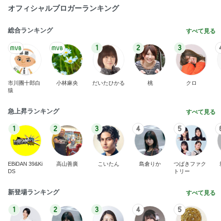
オフィシャルブロガーランキング
総合ランキング
すべて見る
1
2
3
市川團十郎白
小林麻央
だいたひかる
桃
クロ
猿
急上昇ランキング
すべて見る
1
2
3
4
5
EBiDAN 39&Ki
高山善廣
こいたん
島倉りか
つばきファク
DS
トリー
新登場ランキング
すべて見る
1
2
3
4
5