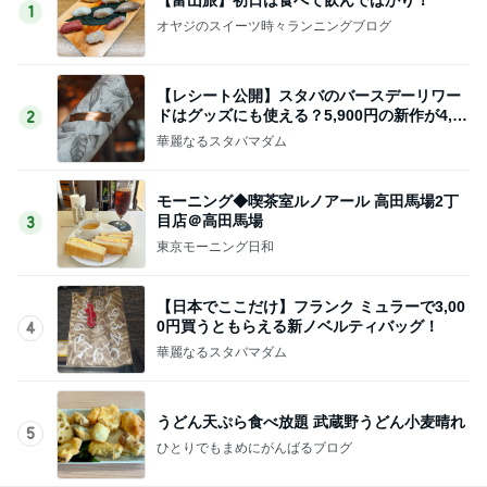
1
オヤジのスイーツ時々ランニングブログ
【レシート公開】スタバのバースデーリワー
ドはグッズにも使える？5,900円の新作が4,88
2
1円に
華麗なるスタバマダム
モーニング◆喫茶室ルノアール 高田馬場2丁
目店＠高田馬場
3
東京モーニング日和
【日本でここだけ】フランク ミュラーで3,00
0円買うともらえる新ノベルティバッグ！
4
華麗なるスタバマダム
うどん天ぷら食べ放題 武蔵野うどん小麦晴れ
5
ひとりでもまめにがんばるブログ