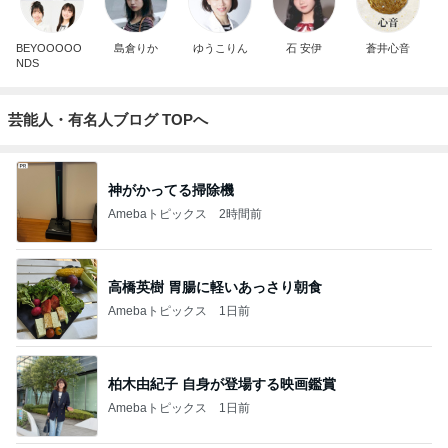
BEYOOOOO
島倉りか
ゆうこりん
石 安伊
蒼井心音
NDS
芸能人・有名人ブログ TOPへ
神がかってる掃除機
Amebaトピックス
2時間前
高橋英樹 胃腸に軽いあっさり朝食
Amebaトピックス
1日前
柏木由紀子 自身が登場する映画鑑賞
Amebaトピックス
1日前