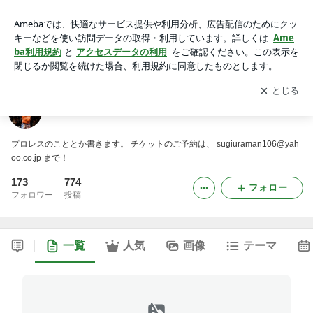
スギウラマンのハートに刻むブログ
アプリをダウンロードして
ブログの更新通知
を受け取りまし
開く
ょう。
スギウラマンのハートに刻むブログ
プロレスのこととか書きます。 チケットのご予約は、 sugiuraman106@yah
oo.co.jp まで！
173
774
フォロー
フォロワー
投稿
一覧
人気
画像
テーマ