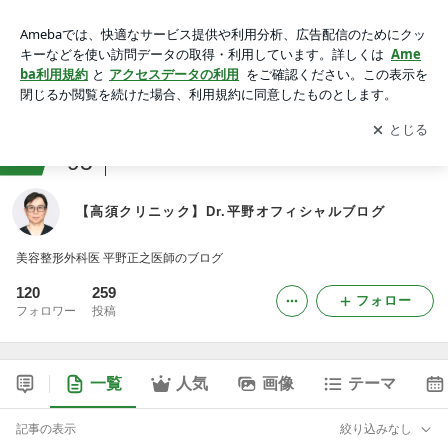
【高須クリニック】Dr.平野オフィシャルブログ
アプリをダウンロードして
ブログの更新通知
を受け取りまし
開く
ょう。
ranking
95
美容・スキンケアジャンル
【高須クリニック】Dr.平野オフィシャルブログ
美容整形外科医 平野正之医師のブログ
120
259
フォロー
フォロワー
投稿
一覧
人気
画像
テーマ
記事の表示
絞り込みなし