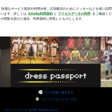
スドのアイス
新規登録
ロ
芸能人ブログ
人気ブログ
ssportの輪
assport｣のblogです。directorの日々の生活を報告！アイテム・新作情報
ブログ画像一覧を見る
このブログをフォローする
オリジナルオーダー
|
記事一覧
|
DPA-0415