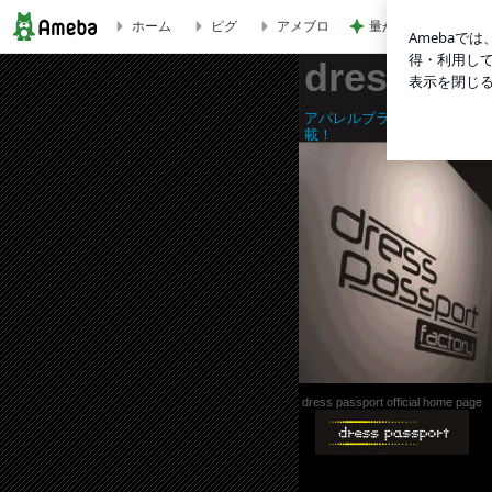
量が少なく残念なミ
ホーム
ピグ
アメブロ
DPA-0416 | dress passportの輪
dress pa
アパレルブランド｢dress p
載！
dress passport official home page