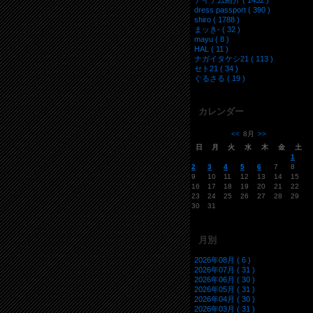
アイテム紹介 ( 1452 )
dress passport ( 390 )
shiro ( 1788 )
まッき- ( 32 )
mayu ( 8 )
HAL ( 11 )
ナガイタケシ21 ( 113 )
セト21 ( 34 )
ぐるさる ( 19 )
カレンダー
<<
8月
>>
日
月
火
水
木
金
土
1
2
3
4
5
6
7
8
9
10
11
12
13
14
15
16
17
18
19
20
21
22
23
24
25
26
27
28
29
30
31
月別
2026年08月 ( 6 )
2026年07月 ( 31 )
2026年06月 ( 30 )
2026年05月 ( 31 )
2026年04月 ( 30 )
2026年03月 ( 31 )