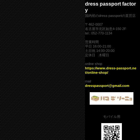
dress passport factor
y
国内初のdress passportの直営店
〒462-0007
名古屋市北区如意4-150 2F
tel : 052-770-1134
営業時間
平日 16:00-21:00
土日祝 14:00-20:00
定休日 木曜日
online shop
https://www.dress-passport.ne
t/online-shop/
mail
dresspassport@gmail.com
モバイル用