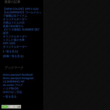
最新の記事
【NEW COLOR】DPFJ-1122
【LILSHIRINHO】ワールドカッ
プ優勝記念アイテム
オリジナルオーダー
月曜はうどんの日
真夏のfme個サル
【ゲリラ開催】SUMMER SET
販売
オリジナルオーダー
ミスした後が大事
DPF-1420
オリジナルオーダー
[
一覧を見る
]
[
画像一覧を見る
]
ブックマーク
dress passport facebook
dress passport instagram
LILSHIRINHO HP
de sonho ブログ
ハコデBLOG
ゆめのはこ日誌
一覧を見る