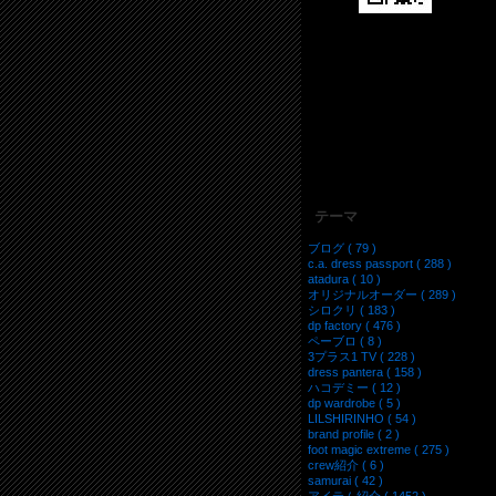
テーマ
ブログ ( 79 )
c.a. dress passport ( 288 )
atadura ( 10 )
オリジナルオーダー ( 289 )
シロクリ ( 183 )
dp factory ( 476 )
ペーブロ ( 8 )
3プラス1 TV ( 228 )
dress pantera ( 158 )
ハコデミー ( 12 )
dp wardrobe ( 5 )
LILSHIRINHO ( 54 )
brand profile ( 2 )
foot magic extreme ( 275 )
crew紹介 ( 6 )
samurai ( 42 )