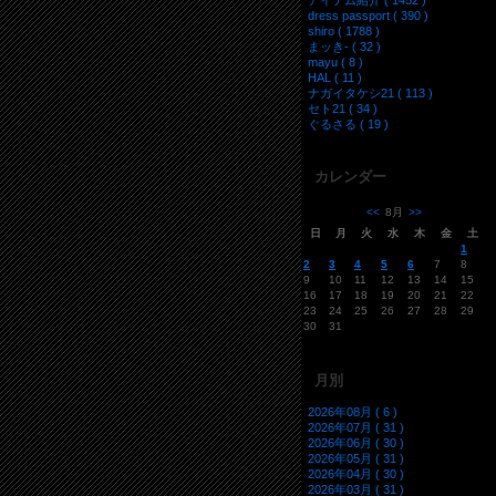
アイテム紹介 ( 1452 )
dress passport ( 390 )
shiro ( 1788 )
まッき- ( 32 )
mayu ( 8 )
HAL ( 11 )
ナガイタケシ21 ( 113 )
セト21 ( 34 )
ぐるさる ( 19 )
カレンダー
<<
8月
>>
日
月
火
水
木
金
土
1
2
3
4
5
6
7
8
9
10
11
12
13
14
15
16
17
18
19
20
21
22
23
24
25
26
27
28
29
30
31
月別
2026年08月 ( 6 )
2026年07月 ( 31 )
2026年06月 ( 30 )
2026年05月 ( 31 )
2026年04月 ( 30 )
2026年03月 ( 31 )