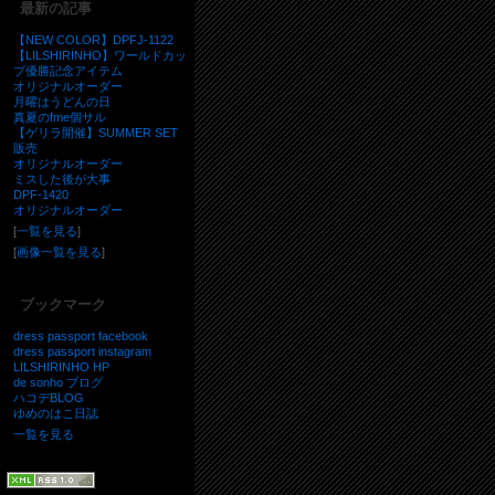
最新の記事
【NEW COLOR】DPFJ-1122
【LILSHIRINHO】ワールドカッ
プ優勝記念アイテム
オリジナルオーダー
月曜はうどんの日
真夏のfme個サル
【ゲリラ開催】SUMMER SET
販売
オリジナルオーダー
ミスした後が大事
DPF-1420
オリジナルオーダー
[
一覧を見る
]
[
画像一覧を見る
]
ブックマーク
dress passport facebook
dress passport instagram
LILSHIRINHO HP
de sonho ブログ
ハコデBLOG
ゆめのはこ日誌
一覧を見る