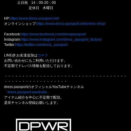
土日祝 14：00-20：00
定休日 木曜日
HP:
https://www.dress-passport.net/
オンラインショップ:
https://www.dress-passport.net/online-shop/
Facebook:
https://www.facebook.com/dresspassport/
Instagram:
https://www.instagram.com/dress_passport_factory/
Twitter:
https://twitter.com/dress_passport
LINE@:お友達追加は
コチラ
お問い合わせにもご利用いただけます。
不定期でドレパス情報を配信しております。
・・・・・・・・・・・・・・・・・・・・・・・・・・・・・・・・・・・
・・・・・・・・・・・・・・・・・・
dress passportのオフィシャルYouTubeチャンネル
「dress passport wardrobe」
アイテム紹介を中心に不定期で配信。
是非チャンネル登録お願いします。