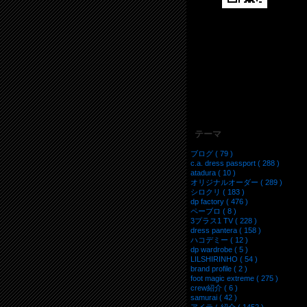
テーマ
ブログ ( 79 )
c.a. dress passport ( 288 )
atadura ( 10 )
オリジナルオーダー ( 289 )
シロクリ ( 183 )
dp factory ( 476 )
ペーブロ ( 8 )
3プラス1 TV ( 228 )
dress pantera ( 158 )
ハコデミー ( 12 )
dp wardrobe ( 5 )
LILSHIRINHO ( 54 )
brand profile ( 2 )
foot magic extreme ( 275 )
crew紹介 ( 6 )
samurai ( 42 )