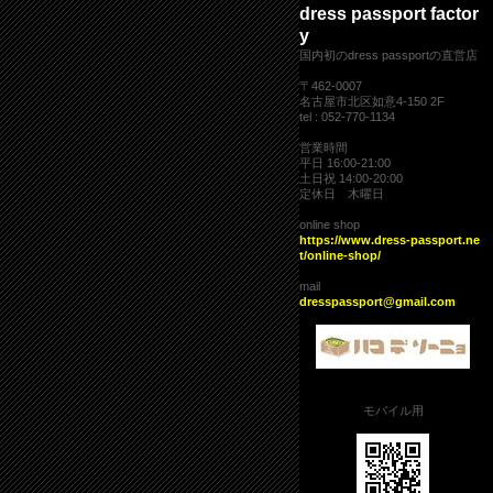
dress passport factor
y
国内初のdress passportの直営店
〒462-0007
名古屋市北区如意4-150 2F
tel : 052-770-1134
営業時間
平日 16:00-21:00
土日祝 14:00-20:00
定休日 木曜日
online shop
https://www.dress-passport.ne
t/online-shop/
mail
dresspassport@gmail.com
モバイル用