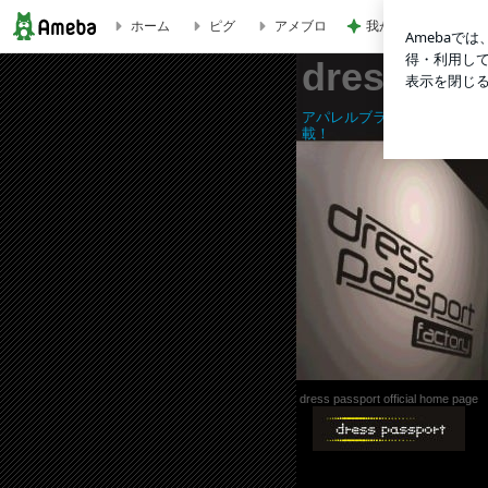
我が家の定番になっ
ホーム
ピグ
アメブロ
DPA-0415 | dress passportの輪
dress pa
アパレルブランド｢dress p
載！
dress passport official home page