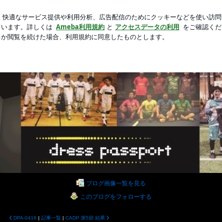
た冷やし中華
新規登録
ロ
芸能人ブログ
人気ブログ
ssportの輪
assport｣のblogです。directorの日々の生活を報告！アイテム・新作情報
ブログ画像一覧を見る
このブログをフォローする
DPA-0416
|
記事一覧
|
CADP 第5節 結果