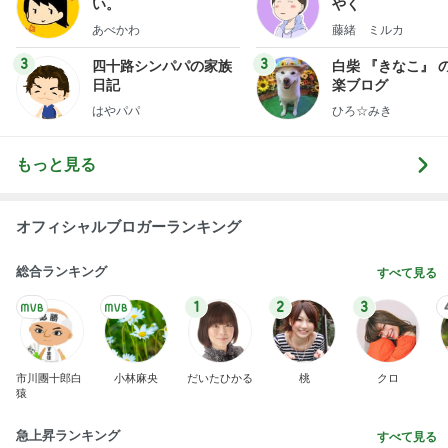
い。
やく
あべかわ
藤緒 ミルカ
3
3
四十路シンパパの家族
白柴 『きなこ』 
日記
楽ブログ
はやパパ
ひろ☆みき
もっと見る
オフィシャルブロガーランキング
総合ランキング
すべて見る
1
2
3
市川團十郎白
小林麻央
だいたひかる
桃
クロ
猿
急上昇ランキング
すべて見る