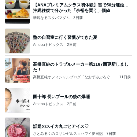
【ANAプレミアムクラス初体験】雷で50分遅延…
沖縄往復で分かった「余裕を買う」価値
華麗なるスタバマダム
3日前
塾の自習室に行く習慣ができた夏
Amebaトピックス
2日前
高橋直純のトラブルメーカー第1167回更新しまし
た！
高橋直純オフィシャルブログ「なおずみぶろぐ」
11日前
Powered by Ameba
團十郎 長いプールの後の爆睡
Amebaトピックス
2日前
話題のスイカ丸ごとアイス♡
さとみるくのロサンゼルス⇔ハワイ夢日記
7日前