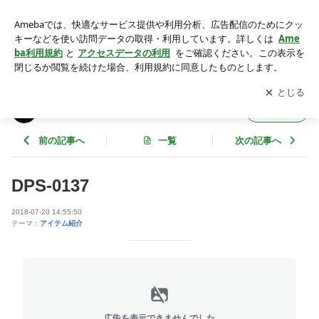
DPS-0137 | dress passportの輪
アプリをダウンロードして
ブログの更新通知
を受け取りまし
開く
ょう。
dress passportの輪
フォロー
前の記事へ
一覧
次の記事へ
DPS-0137
2018-07-20 14:55:50
テーマ：
アイテム紹介
広告を表示できませんでした