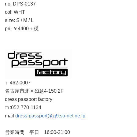
no: DPS-0137
col: WHT
size: S / M / L
pri: ￥4400＋税
〒462-0007
名古屋市北区如意4-150 2F
dress passport factory
℡:052-770-1134
mail
dress-passport@zj9.so-net.ne.jp
営業時間 平日 16:00-21:00