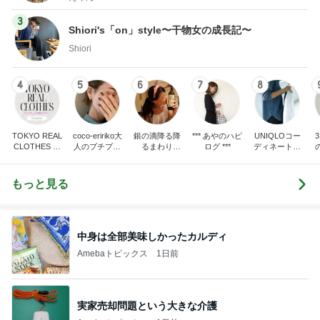
3
Shiori's「on」style〜干物女の成長記〜
Shiori
4
5
6
7
8
TOKYO REAL
coco-eririko大
銀の滴降る降
*** あやのハピ
UNIQLOコー
CLOTHES 大
人のプチプラ
るまわり
ログ ***
ディネート日
人世代のリア
mixコーデ
に・・・
記
ハ
ルクローズ
♪
もっと見る
中身は全部美味しかったカルディ
Amebaトピックス
1日前
実家売却問題という大きな介護