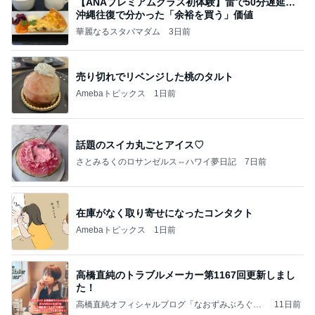
【ANAプレミアムクラス初体験】雷で50分遅延…
沖縄往復で分かった「余裕を買う」価値
華麗なるスタバマダム
3日前
売り切れでリベンジした桃のタルト
Amebaトピックス
1日前
話題のスイカ丸ごとアイス♡
さとみるくのロサンゼルス⇔ハワイ夢日記
7日前
在庫がなく取り寄せになったコンタクト
Amebaトピックス
1日前
高橋直純のトラブルメーカー第1167回更新しまし
た！
高橋直純オフィシャルブログ「なおずみぶろぐ」
11日前
Powered by Ameba