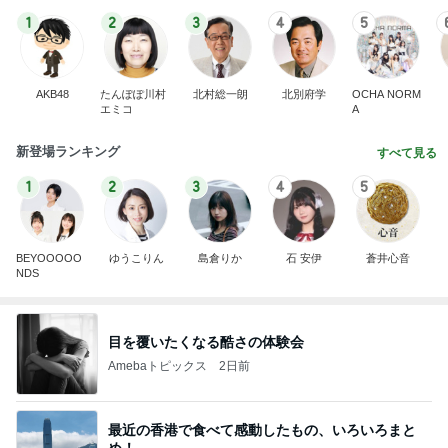
1
2
3
4
5
AKB48
たんぽぽ川村
北村総一朗
北別府学
OCHA NORM
エミコ
A
新登場ランキング
すべて見る
1
2
3
4
5
BEYOOOOO
ゆうこりん
島倉りか
石 安伊
蒼井心音
NDS
目を覆いたくなる酷さの体験会
Amebaトピックス
2日前
最近の香港で食べて感動したもの、いろいろまと
め！