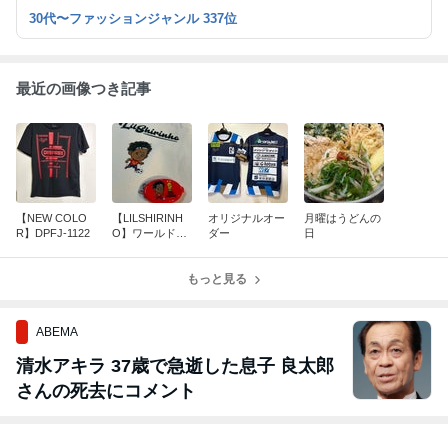
載！
30代〜ファッションジャンル 337位
最近の画像つき記事
【NEW COLO
【LILSHIRINH
オリジナルオー
月曜はうどんの
R】DPFJ-1122
O】ワールドカ
ダー
日
ップ優勝記念ア
イテム
もっと見る
ABEMA
清水アキラ 37歳で急逝した息子 良太郎
さんの死去にコメント