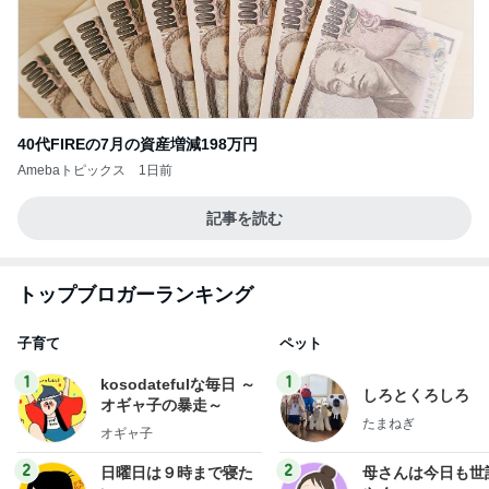
40代FIREの7月の資産増減198万円
Amebaトピックス
1日前
記事を読む
トップブロガーランキング
子育て
ペット
1
1
kosodatefulな毎日 ～
しろとくろしろ
オギャ子の暴走～
たまねぎ
オギャ子
2
2
日曜日は９時まで寝た
母さんは今日も世