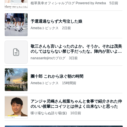
植草美幸オフィシャルブログ Powered by Ameba
5日前
予選通過ならず大号泣した娘
Amebaトピックス
2日前
敬三さんも言いよったのよか。そうか。それは茂美
のしてはならない禁じ手だったな。陣内が言いよる
のよ
nanasantojiroのブログ
3日前
團十郎 これから泳ぐ朝の時間
Amebaトピックス
15時間前
アンジャ児嶋さん相葉ちゃんと食事で紹介された仲
のいい後輩にコイツとは仲よく出来ないと思った
喋り場ならぬ語り場(仮)
10日前