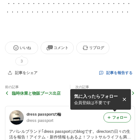
・・・・・・・・・・・・・・・・・・・・・・・・・
・・・・・・・・・・・・・・・・・・・・・・・・・
いいね
コメント
リブログ
3
記事を報告する
記事をシェア
前の記事
次の記事
臨時休業と物販ブース出店
dress pantera football clini
気に入ったらフォロー
c U-9
会員登録は不要です
dress passportの輪
フォロー
dress passport
アパレルブランド｢dress passport｣のblogです。directorの日々の生
活を報告！アイテム・新作情報もあるよ！フットサルライフも満