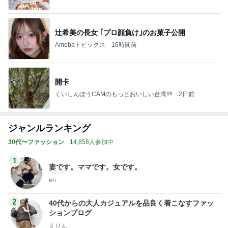
辻希美の長女 ｢プロ顔負け｣のお菓子公開
Amebaトピックス
16時間前
開卡
くいしんぼうCAMのもっとおいしい台湾!!!!
2日前
ジャンルランキング
30代〜ファッション
14,858人参加中
1
妻です。ママです。女です。
eri.
2
40代からの大人カジュアルを品良く着こなすファッ
ションブログ
えりん