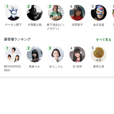
1
2
3
4
5
デーモン閣下
片岡愛之助
林下清志(ビッ
沢田聖子
金沢克彦
グダディ)
新登場ランキング
すべて見る
1
2
3
4
5
BEYOOOOO
島倉りか
ゆうこりん
石 安伊
蒼井心音
NDS