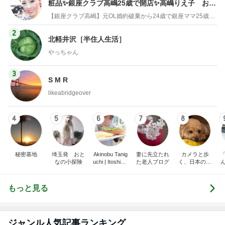
粧品✨銀座クラブ高嶋25歳で開店✨高嶋りえ子 お着
物でエルメス バーキン コーデ
【銀座クラブ高嶋】元OL婚約破棄から24歳で銀座ママ25歳でオーナーママ銀座 美肌で開運♡パワースポット巡り高嶋りえ子ブログ
2
北軽井沢［半住人生活］
やっちゃん
3
S M R
likeabridgeover
4
5
6
7
8
秘密基地
埼玉発 おと
Akinobu Tanig
妻に先立たれ
カメラと歩
なの小探険
uchi | Itoshima
た老人ブログ
く、日本の風
Landscape Ph
景スナップ紀
otographer
行
もっと見る
ジャンル人気記事ランキング