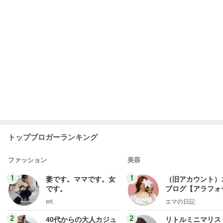
トップブロガーランキング
ファッション
美容
1
1
妻です。ママです。女
（旧アカウント）
です。
ブログ【アラフォ
社売却セカンドラ
eri.
エマの日記
フ】
2
2
40代からの大人カジュ
リトルミニマリス