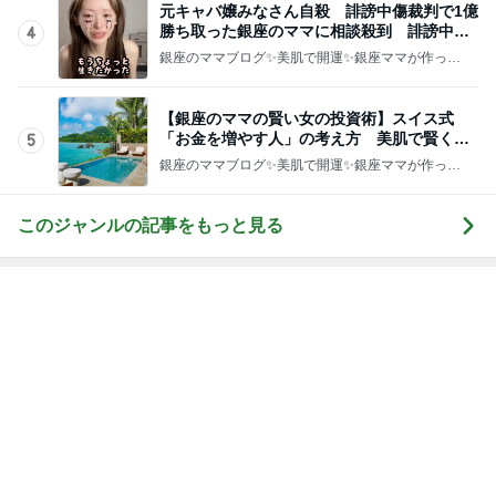
元キャバ嬢みなさん自殺 誹謗中傷裁判で1億
勝ち取った銀座のママに相談殺到 誹謗中傷
4
は正義じゃない
銀座のママブログ✨美肌で開運✨銀座ママが作った
化粧品✨銀座クラブ高嶋25歳で開店✨高嶋りえ子
お着物でエルメス バーキン コーデ
【銀座のママの賢い女の投資術】スイス式
「お金を増やす人」の考え方 美肌で賢く金
5
運UP これが正解
銀座のママブログ✨美肌で開運✨銀座ママが作った
化粧品✨銀座クラブ高嶋25歳で開店✨高嶋りえ子
お着物でエルメス バーキン コーデ
このジャンルの記事をもっと見る