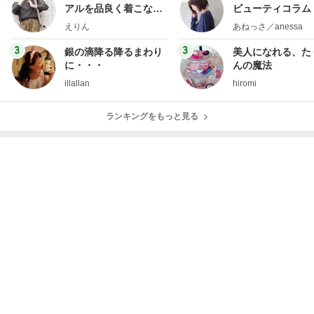
アルを品良く着こなす
ビューティコラム 
ファッションブログ
little minimalist'
えりん
あねっさ／anessa
uty colum
3
3
銀の滴降る降るまわり
美人になれる、た
に・・・
んの魔法
illallan
hiromi
ランキングをもっと見る