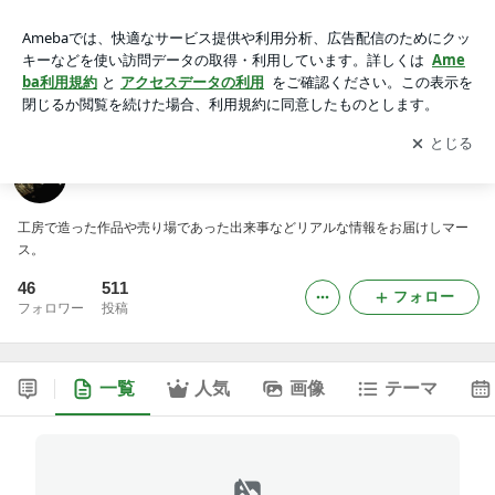
ＤＲＥＤＬＩＮＥの作業日報
アプリをダウンロードして
ブログの更新通知
を受け取りまし
開く
ょう。
ＤＲＥＤＬＩＮＥの作業日報
工房で造った作品や売り場であった出来事などリアルな情報をお届けしマー
ス。
46
511
フォロー
フォロワー
投稿
一覧
人気
画像
テーマ