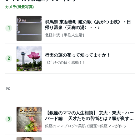
カメラ(風景写真)
群馬県 東吾妻町∶道の駅《あがつま峡》・日
帰り温泉〈天狗の湯〉・・♪
1
北軽井沢［半住人生活］
行田の蓮の花って知ってますか！
2
《ｸﾞｯﾀｰﾅの日々感動！》
【銀座のママの人生相談】 京大・東大・ハー
バード編 天才たちの苦悩とは？頭が良すぎ
3
て悩む人
銀座のママブログ✨美肌で開運✨銀座ママが作った
化粧品✨銀座クラブ高嶋25歳で開店✨高嶋りえ子
お着物でエルメス バーキン コーデ