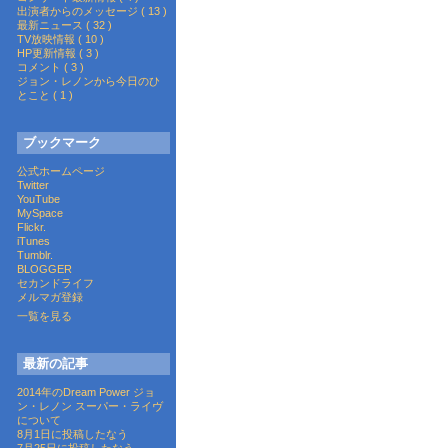
出演者からのメッセージ ( 13 )
最新ニュース ( 32 )
TV放映情報 ( 10 )
HP更新情報 ( 3 )
コメント ( 3 )
ジョン・レノンから今日のひ
とこと ( 1 )
ブックマーク
公式ホームページ
Twitter
YouTube
MySpace
Flickr.
iTunes
Tumblr.
BLOGGER
セカンドライフ
メルマガ登録
一覧を見る
最新の記事
2014年のDream Power ジョ
ン・レノン スーパー・ライヴ
について
8月1日に投稿したなう