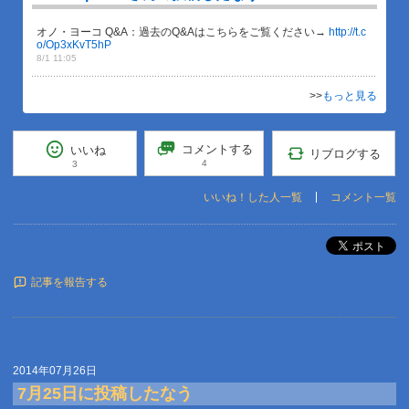
オノ・ヨーコ Q&A：過去のQ&Aはこちらをご覧ください→
http://t.c
o/Op3xKvT5hP
8/1 11:05
>>
もっと見る
コメントする
いいね
リブログする
4
3
いいね！した人一覧
コメント一覧
ポスト
記事を報告する
2014年07月26日
7月25日に投稿したなう