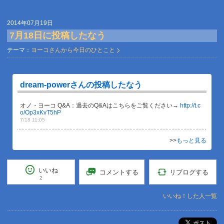
2014年07月19日
7月18日に投稿したなう
テーマ：
ヨーコさんから今日のひとこと
dream-powerさんの投稿したなう
オノ・ヨーコ Q&A：過去のQ&Aはこちらをご覧ください→
http://t.c
o/Op3xKvT5hP
7/18 11:05
>>
もっと見る
いいね
リブログする
コメントする
2
いいね！した人一覧
ポスト