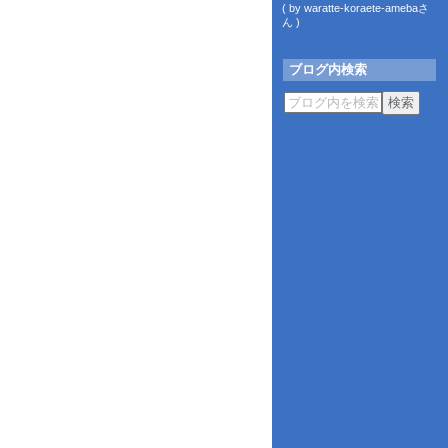
( by waratte-koraete-amebaさ
ん )
ブログ内検索