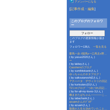
アメンバーになる
[
記事作成・編集
]
このブログのフォロワ
ー
フォロー
このブログの更新情報が届き
ます
フォロワー138人
一覧を見る
愛馬一歩 //競馬x一口馬主x野球x巨人x旅行xグルメxプロレスxラグビーxプロスピ
( by yasuo2020さん )
ー
( by laklwyさん )
Casshernのブログ
( by sumihitokaninさん )
ゆっちゃんのネタブログ！
( by saikoutanoshii2さん )
アナハータ デヴィスリの日記
( by kurisutaru10さん )
T2☆mブログ「つれづれ日記」～
( by for-all-my-loves-3さん )
種まきたばちゃん――――この指とまれ
( by tabachankさん )
azuamさんのﾌﾞﾛｸﾞ
( by azuamさん )
陰徳が人生を決めていたことに気が付いてよかったよ＾－＾