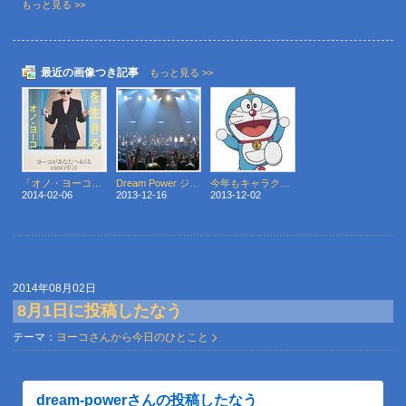
もっと見る >>
最近の画像つき記事
もっと見る >>
「オノ・ヨーコＱ＆Ａ」が本になりました！
Dream Power ジョン・レノン スーパー・ライヴ2013がテレビ放送されます！
今年もキャラクターが出演！ドラえもんがジョン・レノン スーパー・ライヴに初出演！
2014-02-06
2013-12-16
2013-12-02
2014年08月02日
8月1日に投稿したなう
テーマ：
ヨーコさんから今日のひとこと
dream-powerさんの投稿したなう