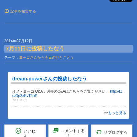
記事を報告する
2014年07月12日
7月11日に投稿したなう
テーマ：
ヨーコさんから今日のひとこと
dream-powerさんの投稿したなう
オノ・ヨーコ Q&A：過去のQ&Aはこちらをご覧ください→
http://t.c
o/Op3xKvT5hP
7/11 11:05
>>
もっと見る
コメントする
いいね
リブログする
1
2