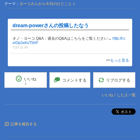
テーマ：
ヨーコさんから今日のひとこと
dream-powerさんの投稿したなう
オノ・ヨーコ Q&A：過去のQ&Aはこちらをご覧ください→
http://t.c
o/Op3xKvT5hP
7/25 11:06
>>
もっと見る
いいね
リブログする
コメントする
2
いいね！した人一覧
ポスト
記事を報告する