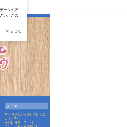
ログイン
テーマ
ヨーコさんから今日のひとこ
と ( 769 )
今日は何の日？ ( 2 )
コンサート最新情報 ( 4 )