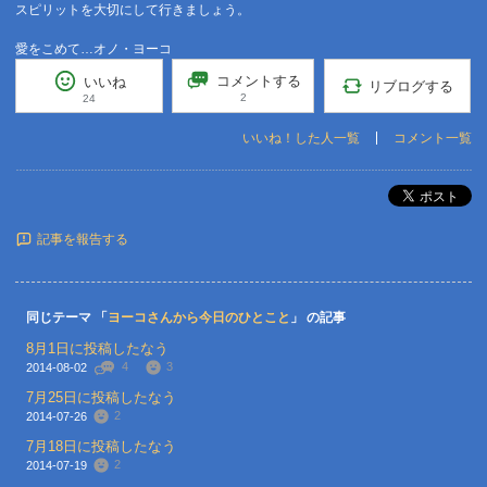
スピリットを大切にして行きましょう。
愛をこめて…オノ・ヨーコ
コメントする
いいね
リブログする
2
24
いいね！した人一覧
コメント一覧
ポスト
記事を報告する
同じテーマ 「
ヨーコさんから今日のひとこと
」 の記事
8月1日に投稿したなう
4
3
2014-08-02
7月25日に投稿したなう
2
2014-07-26
7月18日に投稿したなう
2
2014-07-19