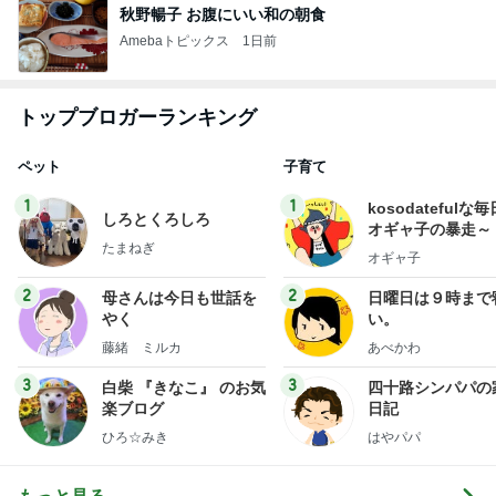
秋野暢子 お腹にいい和の朝食
Amebaトピックス
1日前
トップブロガーランキング
ペット
子育て
1
1
kosodatefulな毎
しろとくろしろ
オギャ子の暴走～
たまねぎ
オギャ子
2
2
母さんは今日も世話を
日曜日は９時まで
やく
い。
藤緒 ミルカ
あべかわ
3
3
白柴 『きなこ』 のお気
四十路シンパパの
楽ブログ
日記
ひろ☆みき
はやパパ