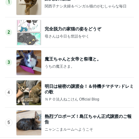
1
関西子ナシ夫婦＆ベンガル猫のがむしゃらな毎日
完全脱力の家猫の姿をどうぞ
2
母さんは今日も世話をやく
魔王ちゃんと女帝と祭壇と。
3
うちの魔王さま。
明日は秘密の譲渡会！＆待機チマチマ♪ドレミ
の歌
4
ＮＰＯ法人ねこけん Official Blog
熱烈プロポーズ！島江ちゃん正式譲渡のご報
告
5
ニャンこまルームへようこそ