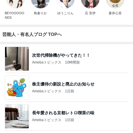
BEYOOOOO
島倉りか
ゆうこりん
石 安伊
蒼井心音
NDS
芸能人・有名人ブログ TOPへ
次世代掃除機がやってきた！！
Amebaトピックス
10時間前
株主優待の新設と廃止のお知らせ
Amebaトピックス
1日前
長年愛される京都レトロ喫茶の味
Amebaトピックス
1日前