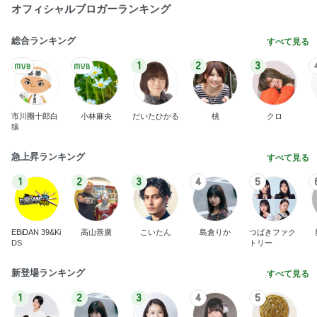
オフィシャルブロガーランキング
総合ランキング
すべて見る
1
2
3
市川團十郎白
小林麻央
だいたひかる
桃
クロ
猿
急上昇ランキング
すべて見る
1
2
3
4
5
EBiDAN 39&Ki
高山善廣
こいたん
島倉りか
つばきファク
DS
トリー
新登場ランキング
すべて見る
1
2
3
4
5