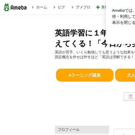
ホーム
ピグ
アメブロ
美優 知覚過敏の人
英語学習に１年も必要ない！たった１回で外国人が話す英語が
英語学習に１年も必要
えてくる！「今日から
英語が苦手。いくら勉強しても思うような効果を
固定概念を外せば外すほど「英語は理解できる！
eラーニング講座
大
プロフィール