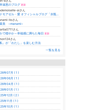
ith-bさん
井淑恵のブログ
更新
demoiselle-aiさん
マドモアゼル・愛 オフィシャルブログ「水瓶座時代」Powered by Ameba
anami-itoさん
菜美 ~manami~
artia0711さん
かで穏やか～幸福感に満ちた毎日
更新
-non124さん
私」が「わたし」を楽しむ方法
一覧を見る
26年07月 ( 1 )
26年06月 ( 1 )
26年04月 ( 1 )
26年01月 ( 1 )
25年12月 ( 2 )
25年11月 ( 1 )
25年10月 ( 1 )