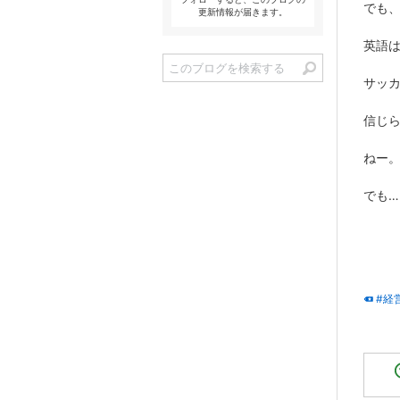
でも、
更新情報が届きます。
英語
サッ
信じ
ねー
でも…
#経