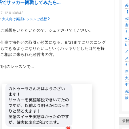
語でサッカー観戦してみたら…
英
【
7-12 01:08:43
公
：
大人向け英語レッスンご感想
書
いご感想をいただいたので、シェアさせてください。
キ
e
仕事で海外との取引が頻繁になる、8/31までにリスニング
N
でもできるようになりたい…というハッキリとした目的を持
メ
、ご相談に来られた経営者の方。
メ
キ
1回のレッスンで…
赤
大
中
英
娘
最新