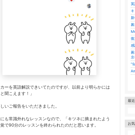
英
キ
新
募
M
復
感
募
京
”
A
ッカーを英語解説できいてたのですが、以前より明らかには
りと聞こえます！」
最近
嬉しいご報告をいただきました。
りにも常識外れなレッスンなので、「キツネに摘まれたよう
お気
覚で90分のレッスンを終わられたのだと思います。