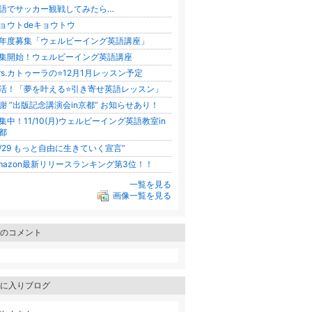
語でサッカー観戦してみたら…
ョウトdeキョウトウ
年度募集「ウェルビーイング英語講座」
集開始！ウェルビーイング英語講座
rs.カトゥーラの⭐️12月1月レッスン予定
活！「夢を叶える⭐️引き寄せ英語レッスン」
謝 ”出版記念講演会in京都” お知らせあり！
集中！11/10(月)ウェルビーイング英語教室in
都
9/29 もっと自由に生きていく宣言”
mazon最新リリースランキング第3位！！
一覧を見る
画像一覧を見る
のコメント
に入りブログ