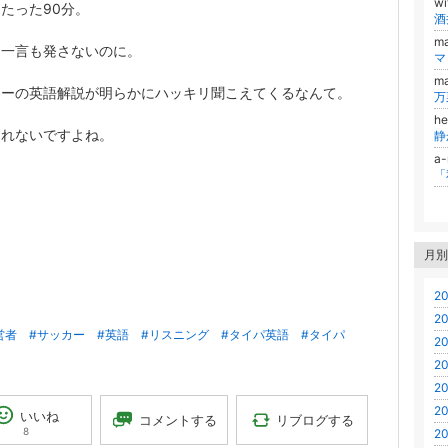
w
たった90分。
酒
ma
は一言も発さないのに。
m
カーの英語解説が明らかにハッキリ聞こえてくるなんて。
万
he
られないですよね。
静
a
「
。
月別
20
20
営者
#サッカー
#英語
#リスニング
#タイパ英語
#タイパ
20
20
20
20
いいね
リブログする
コメントする
8
20