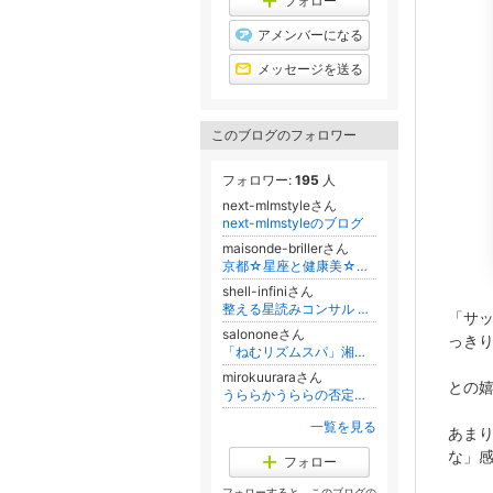
フォロー
グ
上
アメンバーになる
昇
メッセージを送る
このブログのフォロワー
フォロワー:
195
人
next-mlmstyleさん
next-mlmstyleのブログ
maisonde-brillerさん
京都☆星座と健康美☆あなたの魅力・能力・運命を目覚めさせる魔女サロン『ハチミツ療法』『宝石療法』『ボディセラピー』
shell-infiniさん
整える星読みコンサル ｜ Shell
「サ
salononeさん
っき
「ねむリズムスパ」湘南・鎌倉 睡眠改善専門サロン
mirokuuraraさん
との
うららかうららの否定しない【全力応援】ブログ
一覧を見る
あま
な」感
フォロー
フォローすると、このブログの