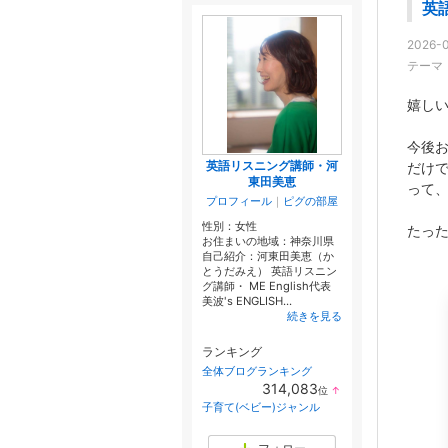
英
2026-0
テーマ
嬉し
今後お
英語リスニング講師・河
だけ
東田美恵
って
プロフィール
｜
ピグの部屋
性別：
女性
たった
お住まいの地域：
神奈川県
自己紹介：河東田美恵（か
とうだみえ） 英語リスニン
グ講師・ ME English代表
美波's ENGLISH...
続きを見る
ランキング
全体ブログランキング
314,083
位
↑
ラ
子育て(ベビー)ジャンル
ン
キ
ン