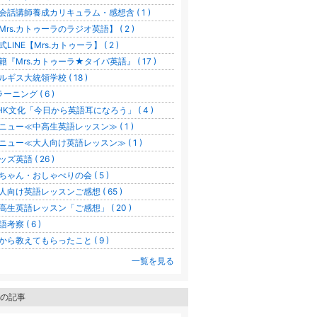
会話講師養成カリキュラム・感想含 ( 1 )
Mrs.カトゥーラのラジオ英語】 ( 2 )
式LINE【Mrs.カトゥーラ】 ( 2 )
籍『Mrs.カトゥーラ★タイパ英語』 ( 17 )
ルギス大統領学校 ( 18 )
ラーニング ( 6 )
HK文化「今日から英語耳になろう」 ( 4 )
ニュー≪中高生英語レッスン≫ ( 1 )
ニュー≪大人向け英語レッスン≫ ( 1 )
ッズ英語 ( 26 )
ちゃん・おしゃべりの会 ( 5 )
人向け英語レッスンご感想 ( 65 )
高生英語レッスン「ご感想」 ( 20 )
語考察 ( 6 )
から教えてもらったこと ( 9 )
一覧を見る
の記事