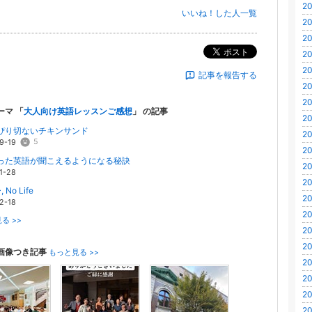
20
いいね！した人一覧
20
20
ポスト
20
20
記事を報告する
20
20
ーマ 「
大人向け英語レッスンご感想
」 の記事
20
ぴり切ないチキンサンド
20
5
9-19
20
った英語が聞こえるようになる秘訣
20
1-28
20
 No Life
20
2-18
20
る >>
20
20
画像つき記事
もっと見る >>
20
20
20
20