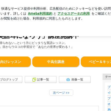
は入れすぎ注意
芸能人ブログ
人気ブログ
新規登録
ロ
ゆっくりハッキリ聞こえてくる！「今日から英語耳になろう」
ない！たった１回で外国人が話す英語
英語耳になろう」講座開講中
得られない…という方にピッタリな英語レッスン。
」目からウロコの学習法で「あなたの世界が変わる！」
人向けレッスン
中高生講座
ベビー＆キッ
テー
ブログトップ
記事一覧
画像一覧
ブロ
次ページ
>>
イ
プ
オ
声