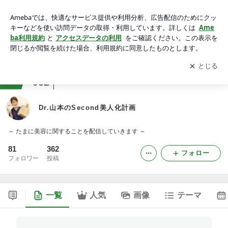
Dr.山本のSecond美人化計画
アプリをダウンロードして
ブログの更新通知
を受け取りまし
開く
ょう。
ranking
本レビュージャンル
952
Dr.山本のSecond美人化計画
～ たまに美容に関することを配信していきます ～
81
362
フォロー
フォロワー
投稿
一覧
人気
画像
テーマ