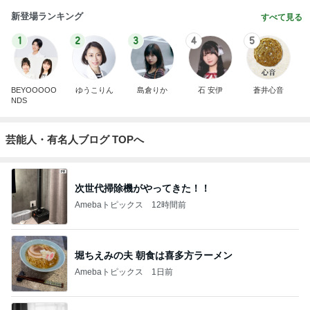
新登場ランキング
すべて見る
1
2
3
4
5
BEYOOOOO
ゆうこりん
島倉りか
石 安伊
蒼井心音
NDS
芸能人・有名人ブログ TOPへ
次世代掃除機がやってきた！！
Amebaトピックス
12時間前
堀ちえみの夫 朝食は喜多方ラーメン
Amebaトピックス
1日前