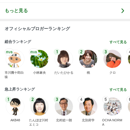
もっと見る
オフィシャルブロガーランキング
総合ランキング
すべて見る
1
2
3
市川團十郎白
小林麻央
だいたひかる
桃
クロ
猿
急上昇ランキング
すべて見る
1
2
3
4
5
AKB48
たんぽぽ川村
北村総一朗
北別府学
OCHA NORM
エミコ
A