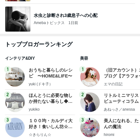
水虫と診断され3歳息子への心配
Amebaトピックス
1日前
トップブロガーランキング
インテリア&DIY
美容
1
1
おうちと暮らしのレシ
（旧アカウント）
ピ 〜HOME&LIFE〜
ブログ【アラフォ
社売却セカンドラ
yuki (ドキ子）
エマの日記
フ】
2
2
ほんとうに必要な物し
リトルミニマリス
か持たない暮らし◆Ke
ビューティコラム 
ep Life Simple◆〜イ
little minimalist'
yukiko
あねっさ／anessa
ンテリアのきろく〜
uty colum
3
3
１００均・カルディ大
美人になれる、た
好き！食いしん坊☆き
んの魔法
らりん☆のブログ
☆きらりん☆
hiromi