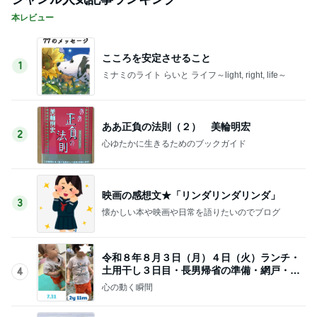
本レビュー
こころを安定させること
1
ミナミのライト らいと ライフ～light, right, life～
ああ正負の法則（２） 美輪明宏
2
心ゆたかに生きるためのブックガイド
映画の感想文★「リンダリンダリンダ」
3
懐かしい本や映画や日常を語りたいのでブログ
令和８年８月３日（月）４日（火）ランチ・
土用干し３日目・長男帰省の準備・網戸・４
4
位
心の動く瞬間